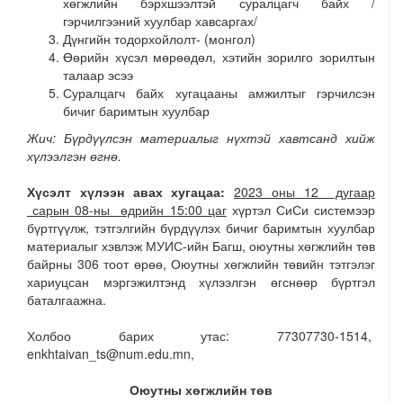
хөгжлийн бэрхшээлтэй суралцагч байх /
гэрчилгээний хуулбар хавсаргах/
Дүнгийн тодорхойлолт- (монгол)
Өөрийн хүсэл мөрөөдөл, хэтийн зорилго зорилтын
талаар эсээ
Суралцагч байх хугацааны амжилтыг гэрчилсэн
бичиг баримтын хуулбар
Жич: Бүрдүүлсэн материалыг нүхтэй хавтсанд хийж
хүлээлгэн өгнө.
Хүсэлт хүлээн авах хугацаа:
2023 оны 12 дугаар
сарын 08-ны өдрийн 15:00 цаг
хүртэл СиСи системээр
бүртгүүлж, тэтгэлгийн бүрдүүлэх бичиг баримтын хуулбар
материалыг хэвлэж МУИС-ийн Багш, оюутны хөгжлийн төв
байрны 306 тоот өрөө, Оюутны хөгжлийн төвийн тэтгэлэг
хариуцсан мэргэжилтэнд хүлээлгэн өгснөөр бүртгэл
баталгаажна.
Холбоо барих утас: 77307730-1514,
enkhtaivan_ts@num.edu.mn,
Оюутны хөгжлийн төв