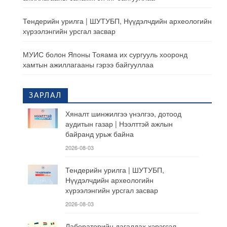
Тендерийн урилга | ШУТУБП, Нүүдэлчдийн археологийн
хүрээлэнгийн урсгал засвар
МУИС болон Японы Тояама их сургууль хооронд
хамтын ажиллагааны гэрээ байгууллаа
ЗАРЛАЛ
Хяналт шинжилгээ үнэлгээ, дотоод
аудитын газар | Нээлттэй ажлын
байранд урьж байна
2026-08-03
Тендерийн урилга | ШУТУБП,
Нүүдэлчдийн археологийн
хүрээлэнгийн урсгал засвар
2026-08-03
Лабораторийн дагалдах хэрэгсэл