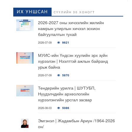
ИХ УНШСАН
СҮҮЛИЙН 30 ХОНОГТ
2026-2027 оны хичээлийн жилийн
намрын улирлын хичээл зохион
байгуулалтын тухай
2026-07-09
9621
МУИС-ийн Үндсэн хуулийн эрх зүйн
хүрээлэн | Нээлттэй ажлын байранд
урьж байна
2026-07-09
5870
Тендерийн урилга | ШУТУБП,
Нүүдэлчдийн археологийн
хүрээлэнгийн урсгал засвар
2026-08-03
5086
Эмгэнэл | Жадамбын Ариун /1964-2026
он/