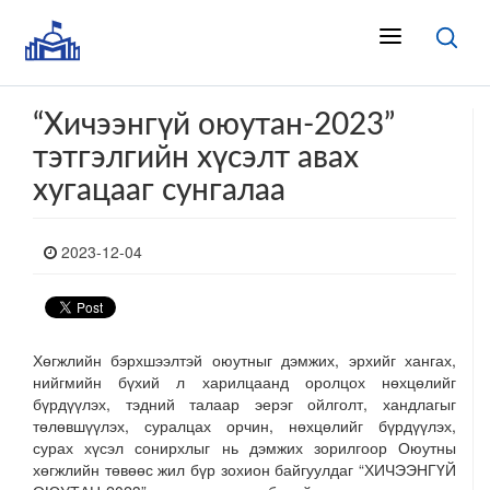
“Хичээнгүй оюутан-2023”
тэтгэлгийн хүсэлт авах
хугацааг сунгалаа
2023-12-04
Хөгжлийн бэрхшээлтэй оюутныг дэмжих, эрхийг хангах,
нийгмийн бүхий л харилцаанд оролцох нөхцөлийг
бүрдүүлэх, тэдний талаар эерэг ойлголт, хандлагыг
төлөвшүүлэх, суралцах орчин, нөхцөлийг бүрдүүлэх,
сурах хүсэл сонирхлыг нь дэмжих зорилгоор Оюутны
хөгжлийн төвөөс жил бүр зохион байгуулдаг “ХИЧЭЭНГҮЙ