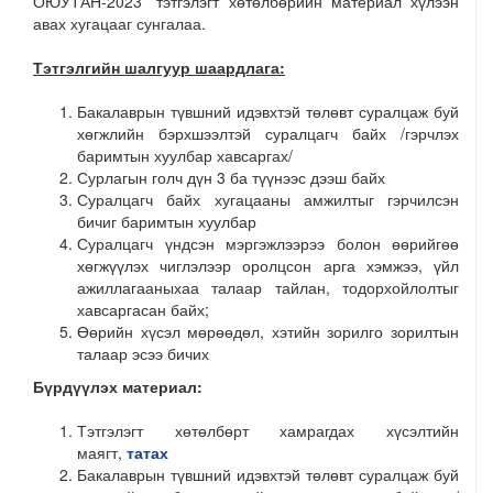
ОЮУТАН-2023” тэтгэлэгт хөтөлбөрийн материал хүлээн
авах хугацааг сунгалаа.
Тэтгэлгийн шалгуур шаардлага:
Бакалаврын түвшний идэвхтэй төлөвт суралцаж буй
хөгжлийн бэрхшээлтэй суралцагч байх /гэрчлэх
баримтын хуулбар хавсаргах/
Сурлагын голч дүн 3 ба түүнээс дээш байх
Суралцагч байх хугацааны амжилтыг гэрчилсэн
бичиг баримтын хуулбар
Суралцагч үндсэн мэргэжлээрээ болон өөрийгөө
хөгжүүлэх чиглэлээр оролцсон арга хэмжээ, үйл
ажиллагааныхаа талаар тайлан, тодорхойлолтыг
хавсаргасан байх;
Өөрийн хүсэл мөрөөдөл, хэтийн зорилго зорилтын
талаар эсээ бичих
Бүрдүүлэх материал:
Тэтгэлэгт хөтөлбөрт хамрагдах хүсэлтийн
маягт,
татах
Бакалаврын түвшний идэвхтэй төлөвт суралцаж буй