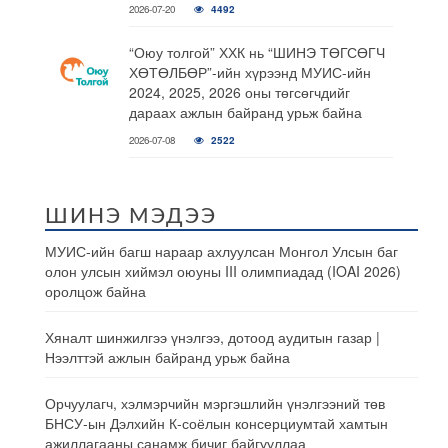
2026-07-20
4492
“Оюу толгой” ХХК нь “ШИНЭ ТӨГСӨГЧ
ХӨТӨЛБӨР”-ийн хүрээнд МУИС-ийн
2024, 2025, 2026 оны төгсөгчдийг
дараах ажлын байранд урьж байна
2026-07-08
2522
ШИНЭ МЭДЭЭ
МУИС-ийн багш нараар ахлуулсан Монгол Улсын баг
олон улсын хиймэл оюуны III олимпиадад (IOAI 2026)
оролцож байна
Хяналт шинжилгээ үнэлгээ, дотоод аудитын газар |
Нээлттэй ажлын байранд урьж байна
Орчуулагч, хэлмэрчийн мэргэшлийн үнэлгээний төв
БНСУ-ын Дэлхийн К-соёлын консерциумтай хамтын
ажиллагааны санамж бичиг байгууллаа