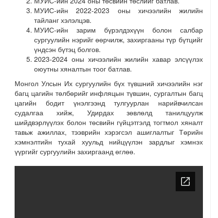
МУИС-ийн 2024 оны төсвийн төслийг батлав.
МУИС-ийн 2022-2023 оны хичээлийн жилийн
тайланг хэлэлцэв.
МУИС-ийн зарим бүрэлдэхүүн болон салбар
сургуулийн нэрийг өөрчилж, захиргааны түр бүтцийг
үндсэн бүтэц болгов.
2023-2024 оны хичээлийн жилийн хавар элсүүлэх
оюутны хяналтын тоог батлав.
Монгол Улсын Их сургуулийн бүх түвшний хичээлийн нэг
багц цагийн төлбөрийг инфляцын түвшин, сургалтын багц
цагийн бодит үнэлгээнд тулгуурлан нарийвчилсан
судалгаа хийж, Удирдах зөвлөлд танилцуулж
шийдвэрлүүлэх болон төсвийн гүйцэтгэлд тогтмол хяналт
тавьж ажиллах, тээврийн хэрэгсэл ашиглалтыг Төрийн
хэмнэлтийн тухай хуульд нийцүүлэн зардлыг хэмнэх
үүргийг сургуулийн захиргаанд өглөө.