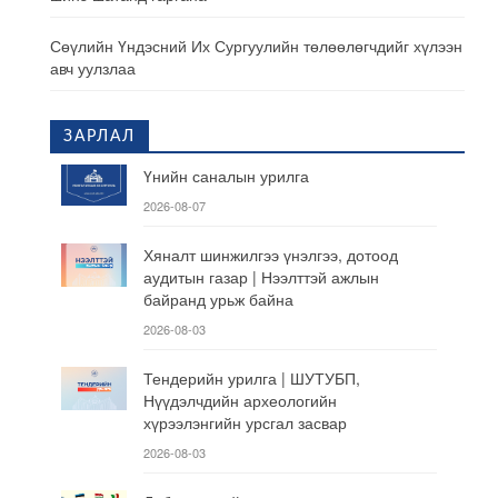
Сөүлийн Үндэсний Их Сургуулийн төлөөлөгчдийг хүлээн
авч уулзлаа
ЗАРЛАЛ
Үнийн саналын урилга
2026-08-07
Хяналт шинжилгээ үнэлгээ, дотоод
аудитын газар | Нээлттэй ажлын
байранд урьж байна
2026-08-03
Тендерийн урилга | ШУТУБП,
Нүүдэлчдийн археологийн
хүрээлэнгийн урсгал засвар
2026-08-03