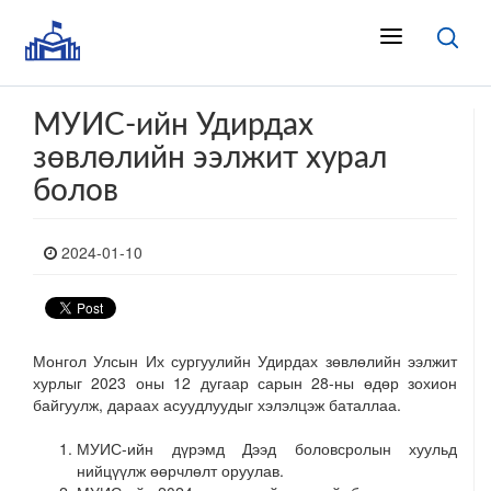
МУИС-ийн Удирдах
зөвлөлийн ээлжит хурал
болов
2024-01-10
Монгол Улсын Их сургуулийн Удирдах зөвлөлийн ээлжит
хурлыг 2023 оны 12 дугаар сарын 28-ны өдөр зохион
байгуулж, дараах асуудлуудыг хэлэлцэж баталлаа.
МУИС-ийн дүрэмд Дээд боловсролын хуульд
нийцүүлж өөрчлөлт оруулав.