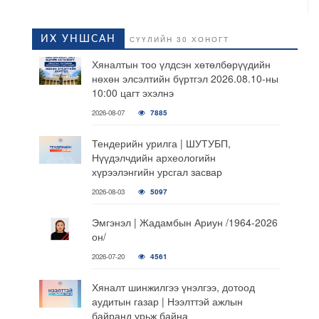
ИХ УНШСАН
СҮҮЛИЙН 30 ХОНОГТ
Хяналтын тоо үлдсэн хөтөлбөрүүдийн
нөхөн элсэлтийн бүртгэл 2026.08.10-ны
10:00 цагт эхэлнэ
2026-08-07
7885
Тендерийн урилга | ШУТУБП,
Нүүдэлчдийн археологийн
хүрээлэнгийн урсгал засвар
2026-08-03
5097
Эмгэнэл | Жадамбын Ариун /1964-2026
он/
2026-07-20
4561
Хяналт шинжилгээ үнэлгээ, дотоод
аудитын газар | Нээлттэй ажлын
байранд урьж байна