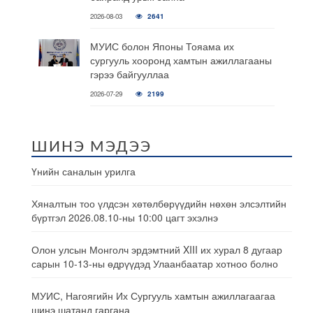
2026-08-03
2641
МУИС болон Японы Тояама их
сургууль хооронд хамтын ажиллагааны
гэрээ байгууллаа
2026-07-29
2199
ШИНЭ МЭДЭЭ
Үнийн саналын урилга
Хяналтын тоо үлдсэн хөтөлбөрүүдийн нөхөн элсэлтийн
бүртгэл 2026.08.10-ны 10:00 цагт эхэлнэ
Олон улсын Монголч эрдэмтний XIII их хурал 8 дугаар
сарын 10-13-ны өдрүүдэд Улаанбаатар хотноо болно
МУИС, Нагоягийн Их Сургууль хамтын ажиллагаагаа
шинэ шатанд гаргана