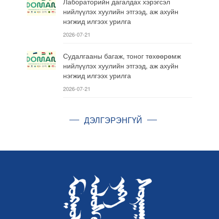
Лабораторийн дагалдах хэрэгсэл
нийлүүлэх хуулийн этгээд, аж ахуйн
нэгжид илгээх урилга
2026-07-21
Судалгааны багаж, тоног төхөөрөмж
нийлүүлэх хуулийн этгээд, аж ахуйн
нэгжид илгээх урилга
2026-07-21
ДЭЛГЭРЭНГҮЙ