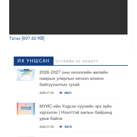
Татах [607.62 KB]
ИХ УНШСАН
СҮҮЛИЙН 30 ХОНОГТ
2026-2027 оны хичээлийн жилийн
намрын улирлын хичээл зохион
байгуулалтын тухай
2026-07-09
9621
МУИС-ийн Үндсэн хуулийн эрх зүйн
хүрээлэн | Нээлттэй ажлын байранд
урьж байна
2026-07-09
5870