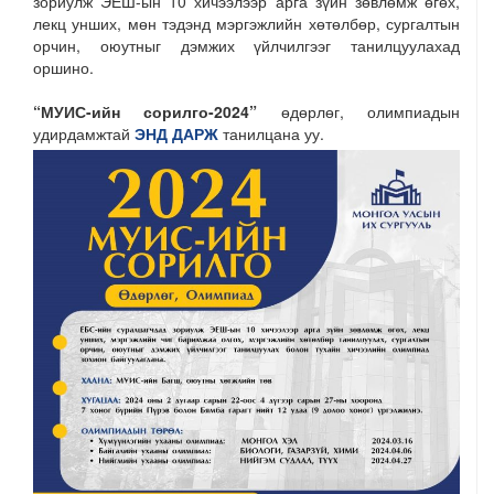
зориулж ЭЕШ-ын 10 хичээлээр арга зүйн зөвлөмж өгөх,
лекц унших, мөн тэдэнд мэргэжлийн хөтөлбөр, сургалтын
орчин, оюутныг дэмжих үйлчилгээг танилцуулахад
оршино.
“МУИС-ийн сорилго-2024”
өдөрлөг, олимпиадын
удирдамжтай
ЭНД ДАРЖ
танилцана уу.