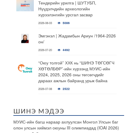
Тендерийн урилга | ШУТУБП,
Нүүдэлчдийн археологийн
хүрээлэнгийн урсгал засвар
2026-08-03
5086
Эмгэнэл | Жадамбын Ариун /1964-2026
он/
2026-07-20
4492
“Оюу толгой” ХХК нь “ШИНЭ ТӨГСӨГЧ
ХӨТӨЛБӨР”-ийн хүрээнд МУИС-ийн
2024, 2025, 2026 оны төгсөгчдийг
дараах ажлын байранд урьж байна
2026-07-08
2522
ШИНЭ МЭДЭЭ
МУИС-ийн багш нараар ахлуулсан Монгол Улсын баг
олон улсын хиймэл оюуны III олимпиадад (IOAI 2026)