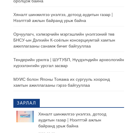
оролцож байна
Хяналт шинжилгээ үнэлгээ, дотоод аудитын газар |
Нээлттэй ажлын байранд урьж байна
Орчуулагч, хэлмэрчийн мэргэшлийн үнэлгээний төв
БНСУ-ын Дэлхийн К-соёлын консерциумтай хамтын
ажиллагааны санамж бичиг байгууллаа
Тендерийн урилга | ШУТУБП, Нүүдэлчдийн археологийн
хүрээлэнгийн урсгал засвар
МУИС болон Японы Тояама их сургууль хооронд
хамтын ажиллагааны гэрээ байгууллаа
ЗАРЛАЛ
Хяналт шинжилгээ үнэлгээ, дотоод
аудитын газар | Нээлттэй ажлын
байранд урьж байна