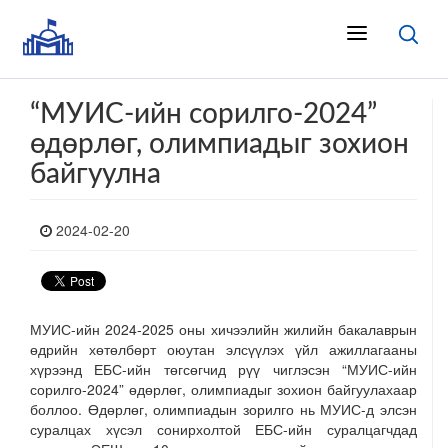
“МУИС-ийн сорилго-2024”
өдөрлөг, олимпиадыг зохион
байгуулна
2024-02-20
МУИС-ийн 2024-2025 оны хичээлийн жилийн бакалаврын
өдрийн хөтөлбөрт оюутан элсүүлэх үйл ажиллагааны
хүрээнд ЕБС-ийн төгсөгчид рүү чиглэсэн “МУИС-ийн
сорилго-2024” өдөрлөг, олимпиадыг зохион байгуулахаар
боллоо. Өдөрлөг, олимпиадын зорилго нь МУИС-д элсэн
суралцах хүсэл сонирхолтой ЕБС-ийн суралцагчдад