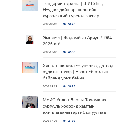
Тендерийн урилга | ШУТУБП,
Нүүдэлчдийн археологийн
хүрээлэнгийн урсгал засвар
2026-08-03
5096
Эмгэнэл | Жадамбын Ариун /1964-
2026 он/
2026-07-20
4556
Хяналт шинжилгээ үнэлгээ, дотоод
аудитын газар | Нээлттэй ажлын
байранд урьж байна
2026-08-03
2632
МУИС болон Японы Тояама их
сургууль хооронд хамтын
ажиллагааны гэрээ байгууллаа
2026-07-29
2196