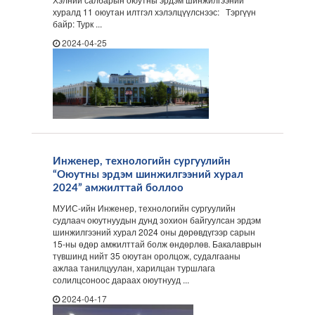
хуралд 11 оюутан илтгэл хэлэлцүүлснээс: Тэргүүн
байр: Турк ...
2024-04-25
Инженер, технологийн сургуулийн
“Оюутны эрдэм шинжилгээний хурал
2024” амжилттай боллоо
МУИС-ийн Инженер, технологийн сургуулийн
судлаач оюутнуудын дунд зохион байгуулсан эрдэм
шинжилгээний хурал 2024 оны дөрөвдүгээр сарын
15-ны өдөр амжилттай болж өндөрлөв. Бакалаврын
түвшинд нийт 35 оюутан оролцож, судалгааны
ажлаа танилцуулан, харилцан туршлага
солилцсоноос дараах оюутнууд ...
2024-04-17