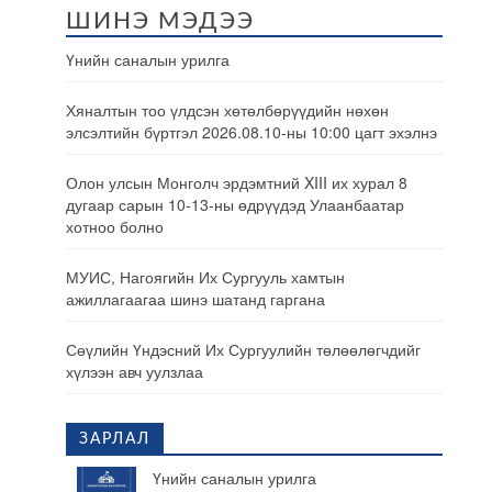
ШИНЭ МЭДЭЭ
Үнийн саналын урилга
Хяналтын тоо үлдсэн хөтөлбөрүүдийн нөхөн
элсэлтийн бүртгэл 2026.08.10-ны 10:00 цагт эхэлнэ
Олон улсын Монголч эрдэмтний XIII их хурал 8
дугаар сарын 10-13-ны өдрүүдэд Улаанбаатар
хотноо болно
МУИС, Нагоягийн Их Сургууль хамтын
ажиллагаагаа шинэ шатанд гаргана
Сөүлийн Үндэсний Их Сургуулийн төлөөлөгчдийг
хүлээн авч уулзлаа
ЗАРЛАЛ
Үнийн саналын урилга