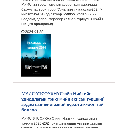
МУИС-ийн соёл, оюутан хоорондын харилцааг
бэхжүүлэх зорилгоор “Урлагийн их наадам-2024”-
ийг зохион байгуулахаар боллоо. Урлагийн их
наадамд долоон төрлөөр салбар сургууль бүрийн
шилдэг оролцогчид ...
2024-04-25
МУИС-УТСОУХНУС-ийн Нийтийн
удирдлагын тэнхимийн ахисан түвшний
эрдэм шинжилгээний хурал амжилттай
боллоо
МУИС-УТСОУХНУС-ийн Нийтийн удирдлагын
тэнхим 2023-2024 оны хичээлийн жилийн хаврын
улирлын ахисан түвшний эрдэм шинжилгээний