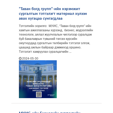
“Таван богд групп”-ийн нэрэмжит
сургалтын тэтгэлэгт материал хүлээн
авах хугацаа сунгагдлаа
Тэтгэлгийн зорилго: МУИС, “Таван богд групп”-ийн
хамтын ажиллагааны хүрээнд, бизнес, мэдээллийн
технологи, аялал жуулчлалын чиглэлээр суралцаж
буй бакалаврын түвшний төгсөх курсийн
оюутнуудад сургалтын төлбөрийн тэтгэлэг олгож,
цаашид ажлын байраар дэмжихэд оршино.
Тэтгэлэгт хамруулах суралцагчийн ...
2024-05-30