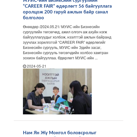
МУИС-ийн Бизнесийн сургуулийн
“CAREER FAIR” өдөрлөгт 56 байгууллага
оролцож 200 гаруй ажлын байр санал
болголоо
Өнөөдөр /2024.05.21/ МУИС-ийн Бизнесийн
сургуулийн төгсөгчид, ажил олгогч аж ахуйн нэгж
байгууллагуудыг холбож, нээлттэй ажлын байранд
зуучлах зорилготой “CAREER FAIR” өдөрлөгийг
Бизнесийн сургууль, МУИС-ийн Эдийн засаг,
Бизнесийн сургууль төгсөгчдийн холбоо хамтран
зохион байгууллаа. Өдөрлөгт МУИС-ийн ...
2024-05-21
Нам Ян Жү Монгол боловсролыг