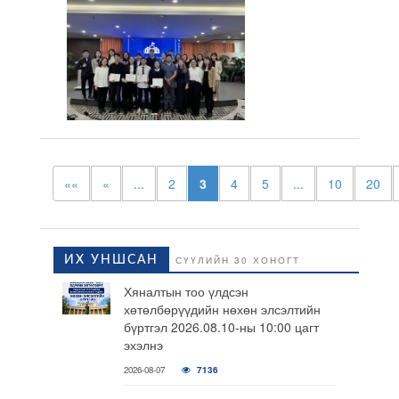
««
«
...
2
3
4
5
...
10
20
ИХ УНШСАН
СҮҮЛИЙН 30 ХОНОГТ
Хяналтын тоо үлдсэн
хөтөлбөрүүдийн нөхөн элсэлтийн
бүртгэл 2026.08.10-ны 10:00 цагт
эхэлнэ
2026-08-07
7136