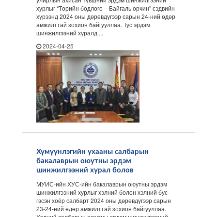
хурлыг “Төрийн бодлого – Байгаль орчин” сэдвийн
хүрээнд 2024 оны дөрөвдүгээр сарын 24-ний өдөр
амжилттай зохион байгууллаа. Тус эрдэм
шинжилгээний хуралд ...
2024-04-25
Хүмүүнлэгийн ухааны салбарын
бакалаврын оюутны эрдэм
шинжилгээний хурал болов
МУИС-ийн ХУС-ийн бакалаврын оюутны эрдэм
шинжилгээний хурлыг хэлний болон хэлний бус
гэсэн хоёр салбарт 2024 оны дөрөвдүгээр сарын
23-24-ний өдөр амжилттай зохион байгууллаа.
Хэлний салбарын оюутны эрдэм шинжилгээний