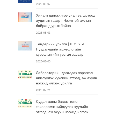
2026-08-07
Хяналт шинжилгээ үнэлгээ, дотоод
аудитын газар | Нээлттэй ажлын
байранд урьж байна
2026-08-03
Тендерийн урилга | ШУТУБП,
Нүүдэлчдийн археологийн
хүрээлэнгийн урсгал засвар
2026-08-03
Лабораторийн дагалдах хэрэгсэл
нийлүүлэх хуулийн этгээд, аж ахуйн
нэгжид илгээх урилга
2026-07-21
Судалгааны багаж, тоног
төхөөрөмж нийлүүлэх хуулийн
этгээд, аж ахуйн нэгжид илгээх