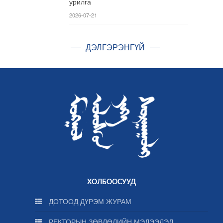
урилга
2026-07-21
ДЭЛГЭРЭНГҮЙ
ХОЛБООСУУД
ДОТООД ДҮРЭМ ЖУРАМ
РЕКТОРЫН ЗӨВЛӨЛИЙН МЭДЭЭЛЭЛ