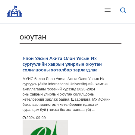
оюутан
Япон Улсын Акита Олон Улсын Их
сургуулийн хаврын улирлын оюутан
солилцооны хөтөлбөр зарлагдлаа
МУИС болон Япон Улсын Акита Олон Улсын Их
сургууль (Akita International University)-ийн хамтын
ажиллагааны гэрээний хүрээнд 2023-2024
оны хаврын улирлын оюутан солилцооны
хөтөлбөрийг зарлаж байна. Шаардлага: МУИС-ийн
бакалавр, магистрын хөтөлбөрийн идэвхтэй
суралцаж буй (төгсөх болзол хангаагүй) ...
2024-09-09