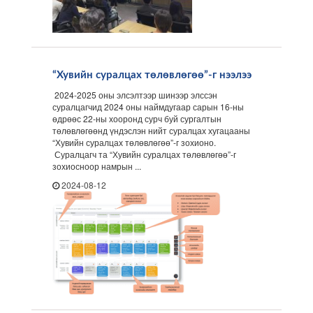
“Хувийн суралцах төлөвлөгөө”-г нээлээ
2024-2025 оны элсэлтээр шинээр элссэн
суралцагчид 2024 оны наймдугаар сарын 16-ны
өдрөөс 22-ны хооронд сурч буй сургалтын
төлөвлөгөөнд үндэслэн нийт суралцах хугацааны
“Хувийн суралцах төлөвлөгөө”-г зохионо.
Суралцагч та “Хувийн суралцах төлөвлөгөө”-г
зохиосноор намрын ...
2024-08-12