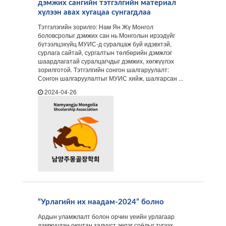
дэмжих сангийн тэтгэлгийн материал
хүлээн авах хугацаа сунгагдлаа
Тэтгэлэгийн зорилго: Нам Ян Жү Монгол
боловсролыг дэмжих сан нь Монголын ирээдүйг
бүтээлцэхүйц МУИС-д суралцаж буй идэвхтэй,
сурлага сайтай, сургалтын төлбөрийн дэмжлэг
шаардлагатай суралцагчдыг дэмжих, хөгжүүлэх
зорилготой. Тэтгэлгийн сонгон шалгаруулалт:
Сонгон шалгаруулалтыг МУИС хийж, шалгарсан ...
2024-04-26
“Урлагийн их наадам-2024” болно
Ардын уламжлалт болон орчин үеийн урлагаар
дамжуулан оюутан залууст эерэг соёлыг түгээх,