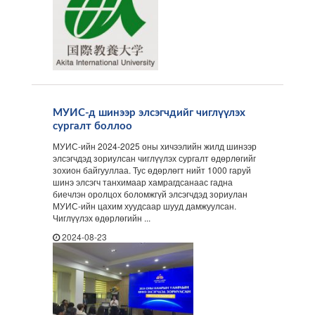
МУИС-д шинээр элсэгчдийг чиглүүлэх
сургалт боллоо
МУИС-ийн 2024-2025 оны хичээлийн жилд шинээр
элсэгчдэд зориулсан чиглүүлэх сургалт өдөрлөгийг
зохион байгууллаа. Тус өдөрлөгт нийт 1000 гаруй
шинэ элсэгч танхимаар хамрагдсанаас гадна
биечлэн оролцох боломжгүй элсэгчдэд зориулан
МУИС-ийн цахим хуудсаар шууд дамжуулсан.
Чиглүүлэх өдөрлөгийн ...
2024-08-23