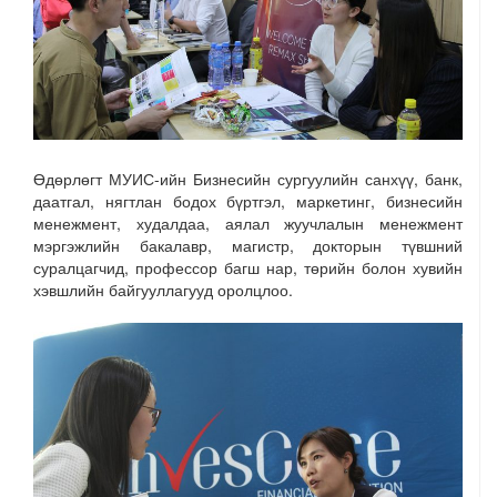
Өдөрлөгт МУИС-ийн Бизнесийн сургуулийн санхүү, банк,
даатгал, нягтлан бодох бүртгэл, маркетинг, бизнесийн
менежмент, худалдаа, аялал жуучлалын менежмент
мэргэжлийн бакалавр, магистр, докторын түвшний
суралцагчид, профессор багш нар, төрийн болон хувийн
хэвшлийн байгууллагууд оролцлоо.