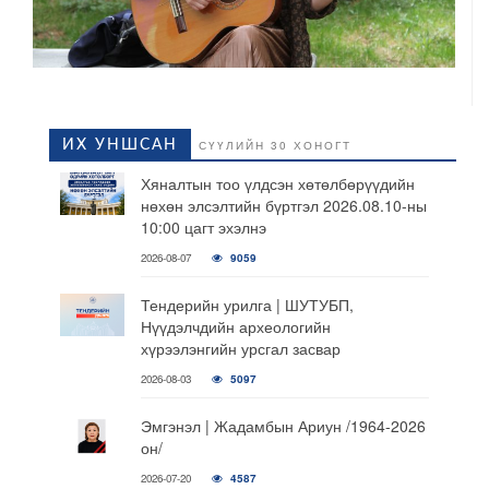
ИХ УНШСАН
СҮҮЛИЙН 30 ХОНОГТ
Хяналтын тоо үлдсэн хөтөлбөрүүдийн
нөхөн элсэлтийн бүртгэл 2026.08.10-ны
10:00 цагт эхэлнэ
2026-08-07
9059
Тендерийн урилга | ШУТУБП,
Нүүдэлчдийн археологийн
хүрээлэнгийн урсгал засвар
2026-08-03
5097
Эмгэнэл | Жадамбын Ариун /1964-2026
он/
2026-07-20
4587