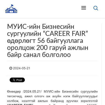
МУИС-ийн Бизнесийн
сургуулийн “CAREER FAIR”
өдөрлөгт 56 байгууллага
оролцож 200 гаруй ажлын
байр санал болголоо
2024-05-21
Өнөөдөр /2024.05.21/ МУИС-ийн Бизнесийн сургуулийн
төгсөгчид, ажил олгогч аж ахуйн нэгж байгууллагуудыг
холбож, нээлттэй ажлын байранд зуучлах зорилготой