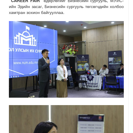
“CAREER FAIR”
өдөрлөгийг Бизнесийн сургууль, МУИС-
ийн Эдийн засаг, Бизнесийн сургууль төгсөгчдийн холбоо
хамтран зохион байгууллаа.