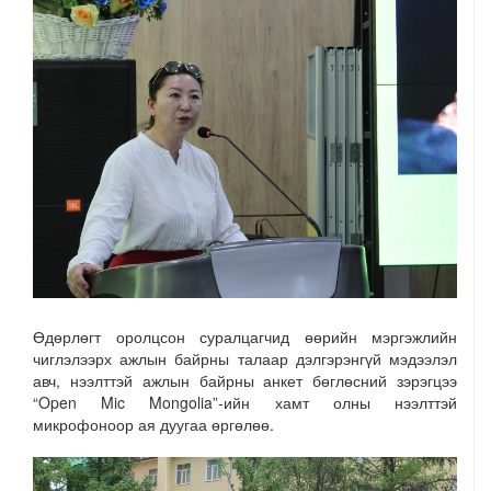
Өдөрлөгт оролцсон суралцагчид өөрийн мэргэжлийн
чиглэлээрх ажлын байрны талаар дэлгэрэнгүй мэдээлэл
авч, нээлттэй ажлын байрны анкет бөглөсний зэрэгцээ
“Open Mic Mongolia”-ийн хамт олны нээлттэй
микрофоноор ая дуугаа өргөлөө.