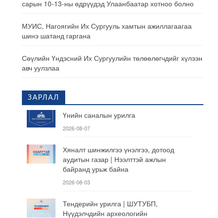
сарын 10-13-ны өдрүүдэд Улаанбаатар хотноо болно
МУИС, Нагоягийн Их Сургууль хамтын ажиллагаагаа
шинэ шатанд гаргана
Сөүлийн Үндэсний Их Сургуулийн төлөөлөгчдийг хүлээн
авч уулзлаа
ЗАРЛАЛ
Үнийн саналын урилга
2026-08-07
Хяналт шинжилгээ үнэлгээ, дотоод
аудитын газар | Нээлттэй ажлын
байранд урьж байна
2026-08-03
Тендерийн урилга | ШУТУБП,
Нүүдэлчдийн археологийн