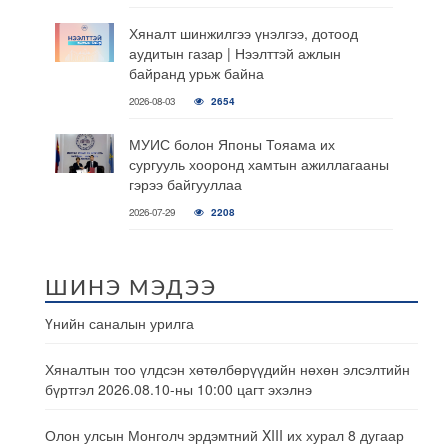
Хяналт шинжилгээ үнэлгээ, дотоод
аудитын газар | Нээлттэй ажлын
байранд урьж байна
2026-08-03
2654
МУИС болон Японы Тояама их
сургууль хооронд хамтын ажиллагааны
гэрээ байгууллаа
2026-07-29
2208
ШИНЭ МЭДЭЭ
Үнийн саналын урилга
Хяналтын тоо үлдсэн хөтөлбөрүүдийн нөхөн элсэлтийн
бүртгэл 2026.08.10-ны 10:00 цагт эхэлнэ
Олон улсын Монголч эрдэмтний XIII их хурал 8 дугаар