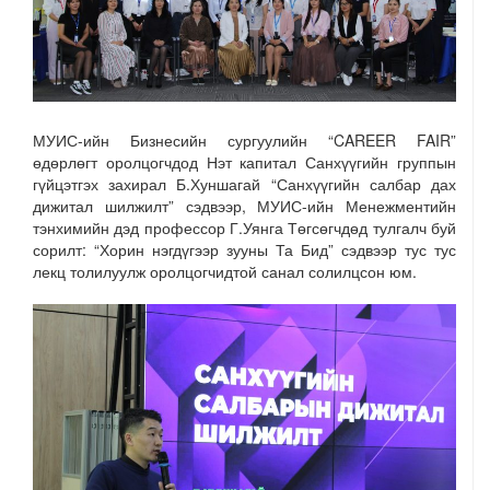
МУИС-ийн Бизнесийн сургуулийн “CAREER FAIR”
өдөрлөгт оролцогчдод Нэт капитал Санхүүгийн группын
гүйцэтгэх захирал Б.Хуншагай “Санхүүгийн салбар дах
дижитал шилжилт” сэдвээр, МУИС-ийн Менежментийн
тэнхимийн дэд профессор Г.Уянга Төгсөгчдөд тулгалч буй
сорилт: “Хорин нэгдүгээр зууны Та Бид” сэдвээр тус тус
лекц толилуулж оролцогчидтой санал солилцсон юм.