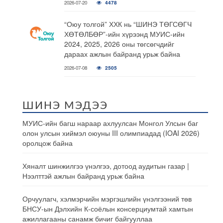
2026-07-20
4478
“Оюу толгой” ХХК нь “ШИНЭ ТӨГСӨГЧ
ХӨТӨЛБӨР”-ийн хүрээнд МУИС-ийн
2024, 2025, 2026 оны төгсөгчдийг
дараах ажлын байранд урьж байна
2026-07-08
2505
ШИНЭ МЭДЭЭ
МУИС-ийн багш нараар ахлуулсан Монгол Улсын баг
олон улсын хиймэл оюуны III олимпиадад (IOAI 2026)
оролцож байна
Хяналт шинжилгээ үнэлгээ, дотоод аудитын газар |
Нээлттэй ажлын байранд урьж байна
Орчуулагч, хэлмэрчийн мэргэшлийн үнэлгээний төв
БНСУ-ын Дэлхийн К-соёлын консерциумтай хамтын
ажиллагааны санамж бичиг байгууллаа