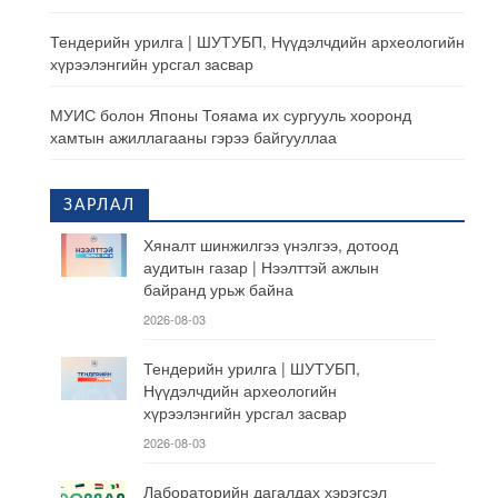
Тендерийн урилга | ШУТУБП, Нүүдэлчдийн археологийн
хүрээлэнгийн урсгал засвар
МУИС болон Японы Тояама их сургууль хооронд
хамтын ажиллагааны гэрээ байгууллаа
ЗАРЛАЛ
Хяналт шинжилгээ үнэлгээ, дотоод
аудитын газар | Нээлттэй ажлын
байранд урьж байна
2026-08-03
Тендерийн урилга | ШУТУБП,
Нүүдэлчдийн археологийн
хүрээлэнгийн урсгал засвар
2026-08-03
Лабораторийн дагалдах хэрэгсэл