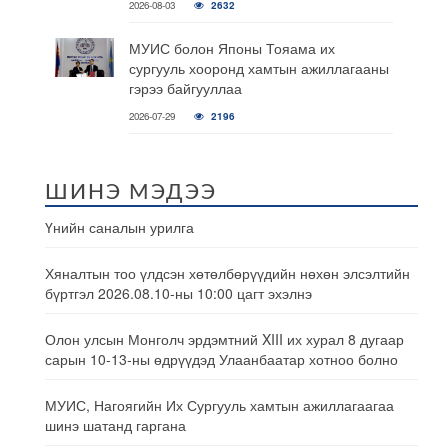
2026-08-03
2632
МУИС болон Японы Тояама их
сургууль хооронд хамтын ажиллагааны
гэрээ байгууллаа
2026-07-29
2196
ШИНЭ МЭДЭЭ
Үнийн саналын урилга
Хяналтын тоо үлдсэн хөтөлбөрүүдийн нөхөн элсэлтийн
бүртгэл 2026.08.10-ны 10:00 цагт эхэлнэ
Олон улсын Монголч эрдэмтний XIII их хурал 8 дугаар
сарын 10-13-ны өдрүүдэд Улаанбаатар хотноо болно
МУИС, Нагоягийн Их Сургууль хамтын ажиллагаагаа
шинэ шатанд гаргана