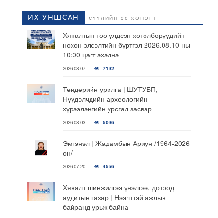
ИХ УНШСАН
СҮҮЛИЙН 30 ХОНОГТ
Хяналтын тоо үлдсэн хөтөлбөрүүдийн
нөхөн элсэлтийн бүртгэл 2026.08.10-ны
10:00 цагт эхэлнэ
2026-08-07
7192
Тендерийн урилга | ШУТУБП,
Нүүдэлчдийн археологийн
хүрээлэнгийн урсгал засвар
2026-08-03
5096
Эмгэнэл | Жадамбын Ариун /1964-2026
он/
2026-07-20
4556
Хяналт шинжилгээ үнэлгээ, дотоод
аудитын газар | Нээлттэй ажлын
байранд урьж байна