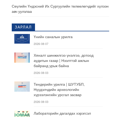
Сөүлийн Үндэсний Их Сургуулийн төлөөлөгчдийг хүлээн
авч уулзлаа
ЗАРЛАЛ
Үнийн саналын урилга
2026-08-07
Хяналт шинжилгээ үнэлгээ, дотоод
аудитын газар | Нээлттэй ажлын
байранд урьж байна
2026-08-03
Тендерийн урилга | ШУТУБП,
Нүүдэлчдийн археологийн
хүрээлэнгийн урсгал засвар
2026-08-03
Лабораторийн дагалдах хэрэгсэл