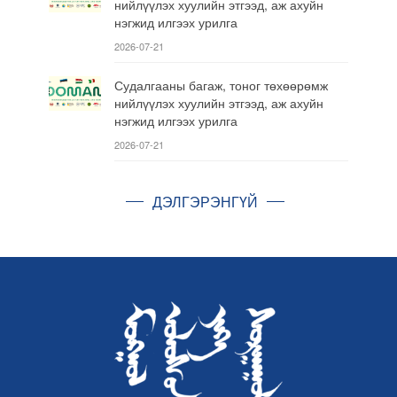
нийлүүлэх хуулийн этгээд, аж ахуйн
нэгжид илгээх урилга
2026-07-21
Судалгааны багаж, тоног төхөөрөмж
нийлүүлэх хуулийн этгээд, аж ахуйн
нэгжид илгээх урилга
2026-07-21
ДЭЛГЭРЭНГҮЙ