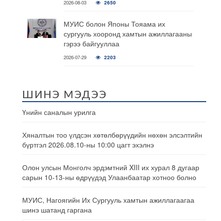
2026-08-03
2650
МУИС болон Японы Тояама их
сургууль хооронд хамтын ажиллагааны
гэрээ байгууллаа
2026-07-29
2203
ШИНЭ МЭДЭЭ
Үнийн саналын урилга
Хяналтын тоо үлдсэн хөтөлбөрүүдийн нөхөн элсэлтийн
бүртгэл 2026.08.10-ны 10:00 цагт эхэлнэ
Олон улсын Монголч эрдэмтний XIII их хурал 8 дугаар
сарын 10-13-ны өдрүүдэд Улаанбаатар хотноо болно
МУИС, Нагоягийн Их Сургууль хамтын ажиллагаагаа
шинэ шатанд гаргана