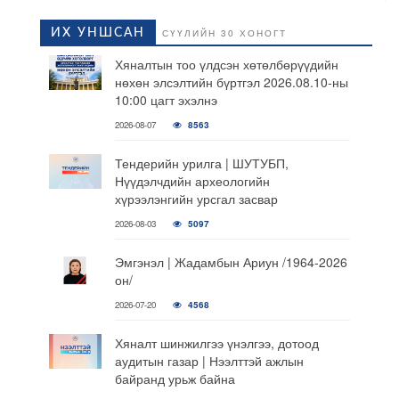
ИХ УНШСАН
СҮҮЛИЙН 30 ХОНОГТ
Хяналтын тоо үлдсэн хөтөлбөрүүдийн
нөхөн элсэлтийн бүртгэл 2026.08.10-ны
10:00 цагт эхэлнэ
2026-08-07
8563
Тендерийн урилга | ШУТУБП,
Нүүдэлчдийн археологийн
хүрээлэнгийн урсгал засвар
2026-08-03
5097
Эмгэнэл | Жадамбын Ариун /1964-2026
он/
2026-07-20
4568
Хяналт шинжилгээ үнэлгээ, дотоод
аудитын газар | Нээлттэй ажлын
байранд урьж байна