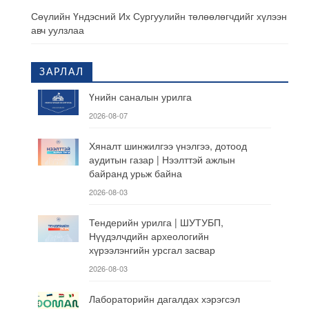
Сөүлийн Үндэсний Их Сургуулийн төлөөлөгчдийг хүлээн
авч уулзлаа
ЗАРЛАЛ
Үнийн саналын урилга
2026-08-07
Хяналт шинжилгээ үнэлгээ, дотоод
аудитын газар | Нээлттэй ажлын
байранд урьж байна
2026-08-03
Тендерийн урилга | ШУТУБП,
Нүүдэлчдийн археологийн
хүрээлэнгийн урсгал засвар
2026-08-03
Лабораторийн дагалдах хэрэгсэл