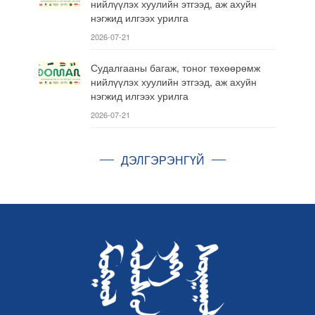
нийлүүлэх хуулийн этгээд, аж ахуйн
нэгжид илгээх урилга
2026-07-21
Судалгааны багаж, тоног төхөөрөмж
нийлүүлэх хуулийн этгээд, аж ахуйн
нэгжид илгээх урилга
2026-07-21
ДЭЛГЭРЭНГҮЙ