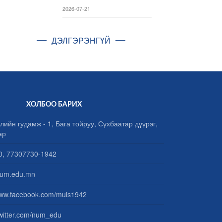
2026-07-21
ДЭЛГЭРЭНГҮЙ
ХОЛБОО БАРИХ
лийн гудамж - 1, Бага тойруу, Сүхбаатар дүүрэг,
ар
, 77307730-1942
um.edu.mn
www.facebook.com/muis1942
/twitter.com/num_edu