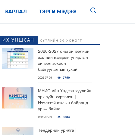
ЗАРЛАЛ
ТЭРГҮҮН МЭДЭЭ
ИХ УНШСАН
СҮҮЛИЙН 30 ХОНОГТ
2026-2027 оны хичээлийн
жилийн намрын улирлын
хичээл зохион
байгуулалтын тухай
2026-07-09
9750
МУИС-ийн Үндсэн хуулийн
эрх зүйн хүрээлэн |
Нээлттэй ажлын байранд
урьж байна
2026-07-09
5884
Тендерийн урилга |