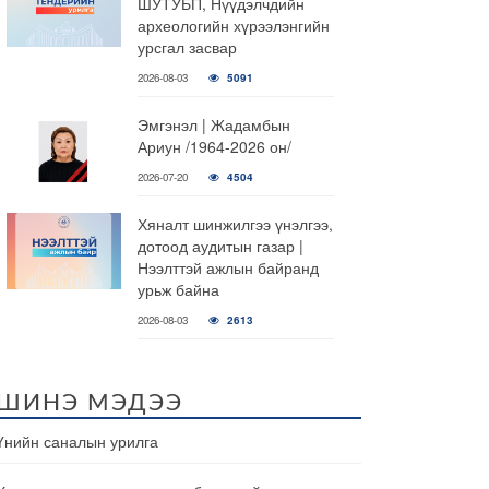
ШУТУБП, Нүүдэлчдийн
археологийн хүрээлэнгийн
урсгал засвар
2026-08-03
5091
Эмгэнэл | Жадамбын
Ариун /1964-2026 он/
2026-07-20
4504
Хяналт шинжилгээ үнэлгээ,
дотоод аудитын газар |
Нээлттэй ажлын байранд
урьж байна
2026-08-03
2613
ШИНЭ МЭДЭЭ
Үнийн саналын урилга