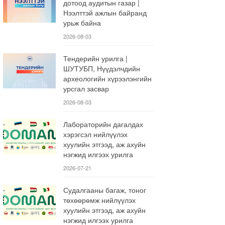
дотоод аудитын газар |
Нээлттэй ажлын байранд
урьж байна
2026-08-03
Тендерийн урилга |
ШУТУБП, Нүүдэлчдийн
археологийн хүрээлэнгийн
урсгал засвар
2026-08-03
Лабораторийн дагалдах
хэрэгсэл нийлүүлэх
хуулийн этгээд, аж ахуйн
нэгжид илгээх урилга
2026-07-21
Судалгааны багаж, тоног
төхөөрөмж нийлүүлэх
хуулийн этгээд, аж ахуйн
нэгжид илгээх урилга