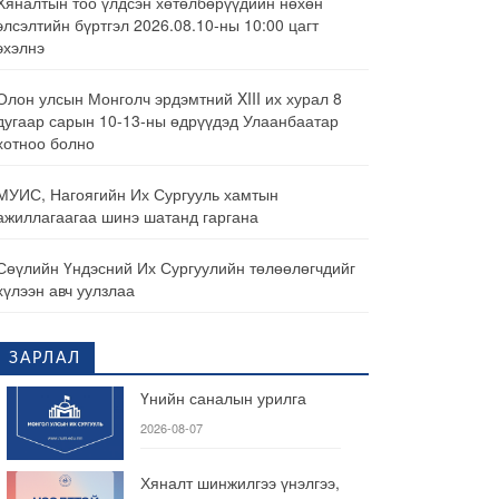
Хяналтын тоо үлдсэн хөтөлбөрүүдийн нөхөн
элсэлтийн бүртгэл 2026.08.10-ны 10:00 цагт
эхэлнэ
Олон улсын Монголч эрдэмтний XIII их хурал 8
дугаар сарын 10-13-ны өдрүүдэд Улаанбаатар
хотноо болно
МУИС, Нагоягийн Их Сургууль хамтын
ажиллагаагаа шинэ шатанд гаргана
Сөүлийн Үндэсний Их Сургуулийн төлөөлөгчдийг
хүлээн авч уулзлаа
ЗАРЛАЛ
Үнийн саналын урилга
2026-08-07
Хяналт шинжилгээ үнэлгээ,