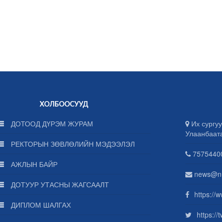
ХОЛБООСУУД
ДОТООД ДҮРЭМ ЖУРАМ
Их сургуу
Улаанбаат
РЕКТОРЫН ЗӨВЛӨЛИЙН МЭДЭЭЛЭЛ
75754400
АЖЛЫН БАЙР
news@n
ДОТУУР УТАСНЫ ЖАГСААЛТ
https://
ДИПЛОМ ШАЛГАХ
https:/