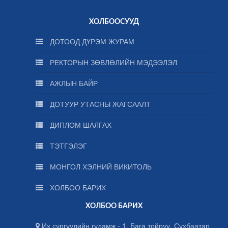
ХОЛБООСУУД
ДОТООД ДҮРЭМ ЖУРАМ
РЕКТОРЫН ЗӨВЛӨЛИЙН МЭДЭЭЛЭЛ
АЖЛЫН БАЙР
ДОТУУР УТАСНЫ ЖАГСААЛТ
ДИПЛОМ ШАЛГАХ
ТЭТГЭЛЭГ
МОНГОЛ ХЭЛНИЙ ВИКИТОЛЬ
ХОЛБОО БАРИХ
ХОЛБОО БАРИХ
Их сургуулийн гудамж - 1, Бага тойруу, Сүхбаатар