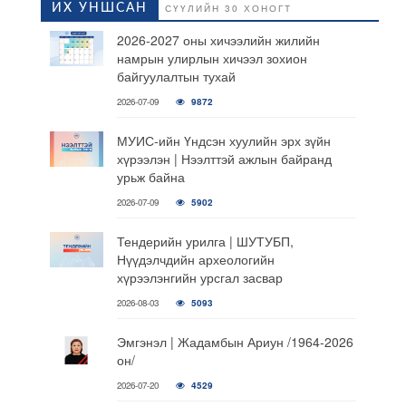
ИХ УНШСАН
СҮҮЛИЙН 30 ХОНОГТ
2026-2027 оны хичээлийн жилийн
намрын улирлын хичээл зохион
байгуулалтын тухай
2026-07-09
9872
МУИС-ийн Үндсэн хуулийн эрх зүйн
хүрээлэн | Нээлттэй ажлын байранд
урьж байна
2026-07-09
5902
Тендерийн урилга | ШУТУБП,
Нүүдэлчдийн археологийн
хүрээлэнгийн урсгал засвар
2026-08-03
5093
Эмгэнэл | Жадамбын Ариун /1964-2026
он/
2026-07-20
4529