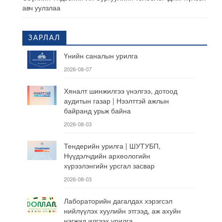
авч уулзлаа
ЗАРЛАЛ
Үнийн саналын урилга
2026-08-07
Хяналт шинжилгээ үнэлгээ, дотоод
аудитын газар | Нээлттэй ажлын
байранд урьж байна
2026-08-03
Тендерийн урилга | ШУТУБП,
Нүүдэлчдийн археологийн
хүрээлэнгийн урсгал засвар
2026-08-03
Лабораторийн дагалдах хэрэгсэл
нийлүүлэх хуулийн этгээд, аж ахуйн
нэгжид илгээх урилга