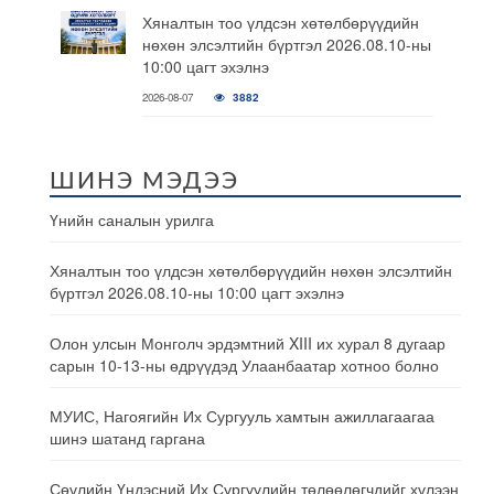
Хяналтын тоо үлдсэн хөтөлбөрүүдийн
нөхөн элсэлтийн бүртгэл 2026.08.10-ны
10:00 цагт эхэлнэ
2026-08-07
3882
ШИНЭ МЭДЭЭ
Үнийн саналын урилга
Хяналтын тоо үлдсэн хөтөлбөрүүдийн нөхөн элсэлтийн
бүртгэл 2026.08.10-ны 10:00 цагт эхэлнэ
Олон улсын Монголч эрдэмтний XIII их хурал 8 дугаар
сарын 10-13-ны өдрүүдэд Улаанбаатар хотноо болно
МУИС, Нагоягийн Их Сургууль хамтын ажиллагаагаа
шинэ шатанд гаргана
Сөүлийн Үндэсний Их Сургуулийн төлөөлөгчдийг хүлээн