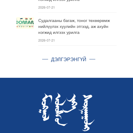
2026-07-21
Судалгааны багаж, тоног төхөөрөмж
нийлүүлэх хуулийн этгээд, аж ахуйн
нэгжид илгээх урилга
2026-07-21
ДЭЛГЭРЭНГҮЙ