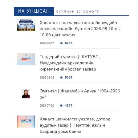
ИХ УНШСАН
СҮҮЛИЙН 30 ХОНОГТ
Хяналтын тоо үлдсэн хөтөлбөрүүдийн
нөхөн элсэлтийн бүртгэл 2026.08.10-ны
10:00 цагт эхэлнэ
2026-08-07
8406
Тендерийн урилга | ШУТУБП,
Нүүдэлчдийн археологийн
хүрээлэнгийн урсгал засвар
2026-08-03
5097
Эмгэнэл | Жадамбын Ариун /1964-2026
он/
2026-07-20
4567
Хяналт шинжилгээ үнэлгээ, дотоод
аудитын газар | Нээлттэй ажлын
байранд урьж байна