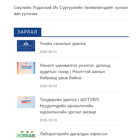
Сөүлийн Үндэсний Их Сургуулийн төлөөлөгчдийг хүлээн
авч уулзлаа
ЗАРЛАЛ
Үнийн саналын урилга
2026-08-07
Хяналт шинжилгээ үнэлгээ, дотоод
аудитын газар | Нээлттэй ажлын
байранд урьж байна
2026-08-03
Тендерийн урилга | ШУТУБП,
Нүүдэлчдийн археологийн
хүрээлэнгийн урсгал засвар
2026-08-03
Лабораторийн дагалдах хэрэгсэл