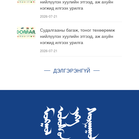
нийлүүлэх хуулийн этгээд, аж ахуйн
нэгжид илгээх урилга
2026-07-21
Судалгааны багаж, тоног төхөөрөмж
нийлүүлэх хуулийн этгээд, аж ахуйн
нэгжид илгээх урилга
2026-07-21
ДЭЛГЭРЭНГҮЙ