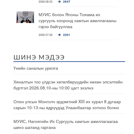
2026-08-03
2647
МУИС болон Японы Тояама их
сургууль хооронд хамтын ажиллагааны
гэрээ байгууллаа
2026-07-29
2201
ШИНЭ МЭДЭЭ
Үнийн саналын урилга
Хяналтын тоо үлдсэн хөтөлбөрүүдийн нөхөн элсэлтийн
бүртгэл 2026.08.10-ны 10:00 цагт эхэлнэ
Олон улсын Монголч эрдэмтний XIII их хурал 8 дугаар
сарын 10-13-ны өдрүүдэд Улаанбаатар хотноо болно
МУИС, Нагоягийн Их Сургууль хамтын ажиллагаагаа
шинэ шатанд гаргана