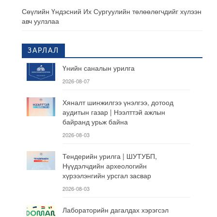
Сөүлийн Үндэсний Их Сургуулийн төлөөлөгчдийг хүлээн
авч уулзлаа
ЗАРЛАЛ
Үнийн саналын урилга
2026-08-07
Хяналт шинжилгээ үнэлгээ, дотоод
аудитын газар | Нээлттэй ажлын
байранд урьж байна
2026-08-03
Тендерийн урилга | ШУТУБП,
Нүүдэлчдийн археологийн
хүрээлэнгийн урсгал засвар
2026-08-03
Лабораторийн дагалдах хэрэгсэл