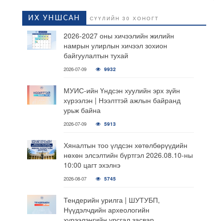
ИХ УНШСАН
СҮҮЛИЙН 30 ХОНОГТ
2026-2027 оны хичээлийн жилийн
намрын улирлын хичээл зохион
байгуулалтын тухай
2026-07-09
9932
МУИС-ийн Үндсэн хуулийн эрх зүйн
хүрээлэн | Нээлттэй ажлын байранд
урьж байна
2026-07-09
5913
Хяналтын тоо үлдсэн хөтөлбөрүүдийн
нөхөн элсэлтийн бүртгэл 2026.08.10-ны
10:00 цагт эхэлнэ
2026-08-07
5745
Тендерийн урилга | ШУТУБП,
Нүүдэлчдийн археологийн
хүрээлэнгийн урсгал засвар