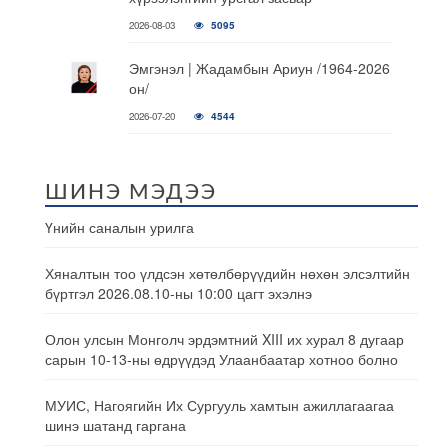
2026-08-03
5095
Эмгэнэл | Жадамбын Ариун /1964-2026
он/
2026-07-20
4544
ШИНЭ МЭДЭЭ
Үнийн саналын урилга
Хяналтын тоо үлдсэн хөтөлбөрүүдийн нөхөн элсэлтийн
бүртгэл 2026.08.10-ны 10:00 цагт эхэлнэ
Олон улсын Монголч эрдэмтний XIII их хурал 8 дугаар
сарын 10-13-ны өдрүүдэд Улаанбаатар хотноо болно
МУИС, Нагоягийн Их Сургууль хамтын ажиллагаагаа
шинэ шатанд гаргана