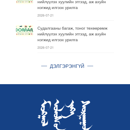
нийлүүлэх хуулийн этгээд, аж ахуйн
нэгжид илгээх урилга
2026-07-21
Судалгааны багаж, тоног төхөөрөмж
нийлүүлэх хуулийн этгээд, аж ахуйн
нэгжид илгээх урилга
2026-07-21
ДЭЛГЭРЭНГҮЙ