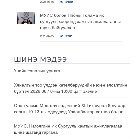
2026-08-03
2650
МУИС болон Японы Тояама их
сургууль хооронд хамтын ажиллагааны
гэрээ байгууллаа
2026-07-29
2201
ШИНЭ МЭДЭЭ
Үнийн саналын урилга
Хяналтын тоо үлдсэн хөтөлбөрүүдийн нөхөн элсэлтийн
бүртгэл 2026.08.10-ны 10:00 цагт эхэлнэ
Олон улсын Монголч эрдэмтний XIII их хурал 8 дугаар
сарын 10-13-ны өдрүүдэд Улаанбаатар хотноо болно
МУИС, Нагоягийн Их Сургууль хамтын ажиллагаагаа
шинэ шатанд гаргана