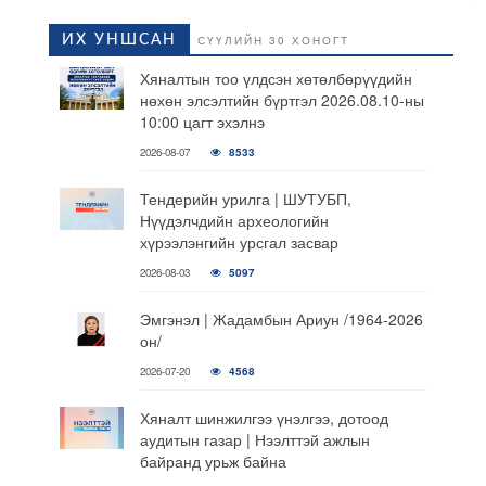
ИХ УНШСАН
СҮҮЛИЙН 30 ХОНОГТ
Хяналтын тоо үлдсэн хөтөлбөрүүдийн
нөхөн элсэлтийн бүртгэл 2026.08.10-ны
10:00 цагт эхэлнэ
2026-08-07
8533
Тендерийн урилга | ШУТУБП,
Нүүдэлчдийн археологийн
хүрээлэнгийн урсгал засвар
2026-08-03
5097
Эмгэнэл | Жадамбын Ариун /1964-2026
он/
2026-07-20
4568
Хяналт шинжилгээ үнэлгээ, дотоод
аудитын газар | Нээлттэй ажлын
байранд урьж байна