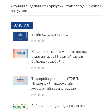
Сөүлийн Үндэсний Их Сургуулийн төлөөлөгчдийг хүлээн
авч уулзлаа
ЗАРЛАЛ
Үнийн саналын урилга
2026-08-07
Хяналт шинжилгээ үнэлгээ, дотоод
аудитын газар | Нээлттэй ажлын
байранд урьж байна
2026-08-03
Тендерийн урилга | ШУТУБП,
Нүүдэлчдийн археологийн
хүрээлэнгийн урсгал засвар
2026-08-03
Лабораторийн дагалдах хэрэгсэл