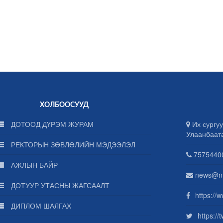
ХОЛБООСУУД
ДОТООД ДҮРЭМ ЖУРАМ
Их сургуу
Улаанбаат
РЕКТОРЫН ЗӨВЛӨЛИЙН МЭДЭЭЛЭЛ
75754400
АЖЛЫН БАЙР
news@n
ДОТУУР УТАСНЫ ЖАГСААЛТ
https://
ДИПЛОМ ШАЛГАХ
https:/