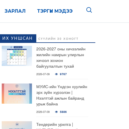
ЗАРЛАЛ
ТЭРГҮҮН МЭДЭЭ
ИХ УНШСАН
СҮҮЛИЙН 30 ХОНОГТ
2026-2027 оны хичээлийн
жилийн намрын улирлын
хичээл зохион
байгуулалтын тухай
2026-07-09
9767
МУИС-ийн Үндсэн хуулийн
эрх зүйн хүрээлэн |
Нээлттэй ажлын байранд
урьж байна
2026-07-09
5886
Тендерийн урилга |