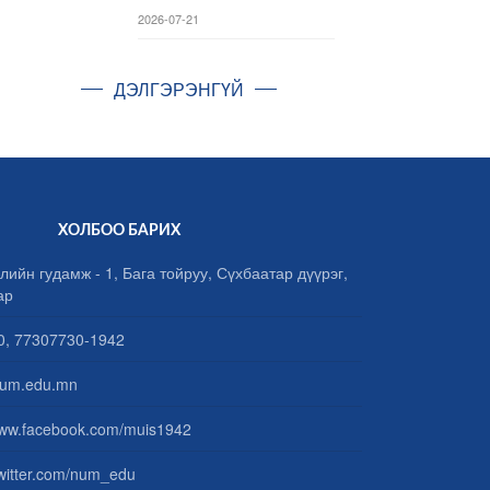
2026-07-21
ДЭЛГЭРЭНГҮЙ
ХОЛБОО БАРИХ
лийн гудамж - 1, Бага тойруу, Сүхбаатар дүүрэг,
ар
, 77307730-1942
um.edu.mn
www.facebook.com/muis1942
/twitter.com/num_edu