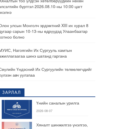
Хяналтын тоо үлдсэн хөтөлбөрүүдийн нөхөн
элсэлтийн бүртгэл 2026.08.10-ны 10:00 цагт
эхэлнэ
Олон улсын Монголч эрдэмтний XIII их хурал 8
дугаар сарын 10-13-ны өдрүүдэд Улаанбаатар
хотноо болно
МУИС, Нагоягийн Их Сургууль хамтын
ажиллагаагаа шинэ шатанд гаргана
Сөүлийн Үндэсний Их Сургуулийн төлөөлөгчдийг
хүлээн авч уулзлаа
ЗАРЛАЛ
Үнийн саналын урилга
2026-08-07
Хяналт шинжилгээ үнэлгээ,