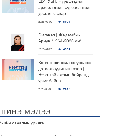
ШУТУБП, Нүүдэлчдийн
археологийн хүрээлэнгийн
урсгал засвар
2026-08-03
5091
Эмгэнэл | Жадамбын
Ариун /1964-2026 он/
2026-07-20
4507
Хяналт шинжилгээ үнэлгээ,
дотоод аудитын газар |
Нээлттэй ажлын байранд
урьж байна
2026-08-03
2615
ШИНЭ МЭДЭЭ
Үнийн саналын урилга