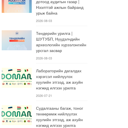
дотоод аудитын газар |
Нээлттэй ажлын байранд
урьж байна
2026-08-03
Тендерийн урилга |
ШУТУБП, Нүүдэлчдийн
археологийн хүрээлэнгийн
урсгал засвар
2026-08-03
Лабораторийн дагалдах
хэрэгсэл нийлүүлэх
хуулийн этгээд, аж ахуйн
нэгжид илгээх урилга
2026-07-21
Судалгааны багаж, тоног
төхөөрөмж нийлүүлэх
хуулийн этгээд, аж ахуйн
нэгжид илгээх урилга