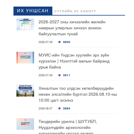
ИХ УНШСАН
СҮҮЛИЙН 30 ХОНОГТ
2026-2027 оны хичээлийн жилийн
намрын улирлын хичээл зохион
байгуулалтын тухай
2026-07-09
9930
МУИС-ийн Үндсэн хуулийн эрх зүйн
хүрээлэн | Нээлттэй ажлын байранд
урьж байна
2026-07-09
5911
Хяналтын тоо үлдсэн хөтөлбөрүүдийн
нөхөн элсэлтийн бүртгэл 2026.08.10-ны
10:00 цагт эхэлнэ
2026-08-07
5684
Тендерийн урилга | ШУТУБП,
Нүүдэлчдийн археологийн
хүрээлэнгийн урсгал засвар