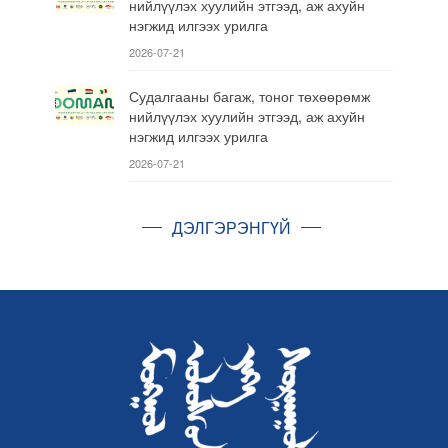
нийлүүлэх хуулийн этгээд, аж ахуйн
нэгжид илгээх урилга
2026-07-21
Судалгааны багаж, тоног төхөөрөмж
нийлүүлэх хуулийн этгээд, аж ахуйн
нэгжид илгээх урилга
2026-07-21
ДЭЛГЭРЭНГҮЙ