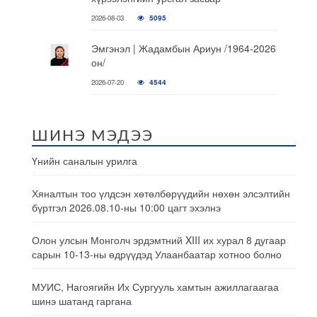
2026-08-03
5095
Эмгэнэл | Жадамбын Ариун /1964-2026
он/
2026-07-20
4544
ШИНЭ МЭДЭЭ
Үнийн саналын урилга
Хяналтын тоо үлдсэн хөтөлбөрүүдийн нөхөн элсэлтийн
бүртгэл 2026.08.10-ны 10:00 цагт эхэлнэ
Олон улсын Монголч эрдэмтний XIII их хурал 8 дугаар
сарын 10-13-ны өдрүүдэд Улаанбаатар хотноо болно
МУИС, Нагоягийн Их Сургууль хамтын ажиллагаагаа
шинэ шатанд гаргана