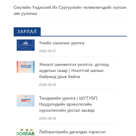
Сөүлийн Үндэсний Их Сургуулийн төлөөлөгчдийг хүлээн
авч уулзлаа
ЗАРЛАЛ
Үнийн саналын урилга
2026-08-07
Хяналт шинжилгээ үнэлгээ, дотоод
аудитын газар | Нээлттэй ажлын
байранд урьж байна
2026-08-03
Тендерийн урилга | ШУТУБП,
Нүүдэлчдийн археологийн
хүрээлэнгийн урсгал засвар
2026-08-03
Лабораторийн дагалдах хэрэгсэл