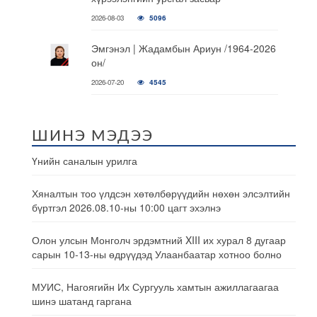
2026-08-03
5096
Эмгэнэл | Жадамбын Ариун /1964-2026
он/
2026-07-20
4545
ШИНЭ МЭДЭЭ
Үнийн саналын урилга
Хяналтын тоо үлдсэн хөтөлбөрүүдийн нөхөн элсэлтийн
бүртгэл 2026.08.10-ны 10:00 цагт эхэлнэ
Олон улсын Монголч эрдэмтний XIII их хурал 8 дугаар
сарын 10-13-ны өдрүүдэд Улаанбаатар хотноо болно
МУИС, Нагоягийн Их Сургууль хамтын ажиллагаагаа
шинэ шатанд гаргана