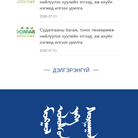
нийлүүлэх хуулийн этгээд, аж ахуйн
нэгжид илгээх урилга
2026-07-21
Судалгааны багаж, тоног төхөөрөмж
нийлүүлэх хуулийн этгээд, аж ахуйн
нэгжид илгээх урилга
2026-07-21
ДЭЛГЭРЭНГҮЙ