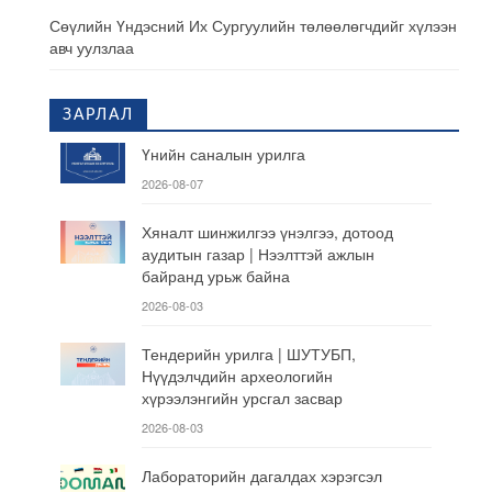
Сөүлийн Үндэсний Их Сургуулийн төлөөлөгчдийг хүлээн
авч уулзлаа
ЗАРЛАЛ
Үнийн саналын урилга
2026-08-07
Хяналт шинжилгээ үнэлгээ, дотоод
аудитын газар | Нээлттэй ажлын
байранд урьж байна
2026-08-03
Тендерийн урилга | ШУТУБП,
Нүүдэлчдийн археологийн
хүрээлэнгийн урсгал засвар
2026-08-03
Лабораторийн дагалдах хэрэгсэл