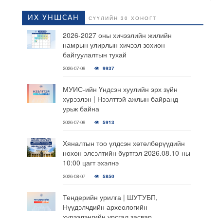
ИХ УНШСАН
СҮҮЛИЙН 30 ХОНОГТ
2026-2027 оны хичээлийн жилийн
намрын улирлын хичээл зохион
байгуулалтын тухай
2026-07-09
9937
МУИС-ийн Үндсэн хуулийн эрх зүйн
хүрээлэн | Нээлттэй ажлын байранд
урьж байна
2026-07-09
5913
Хяналтын тоо үлдсэн хөтөлбөрүүдийн
нөхөн элсэлтийн бүртгэл 2026.08.10-ны
10:00 цагт эхэлнэ
2026-08-07
5850
Тендерийн урилга | ШУТУБП,
Нүүдэлчдийн археологийн
хүрээлэнгийн урсгал засвар