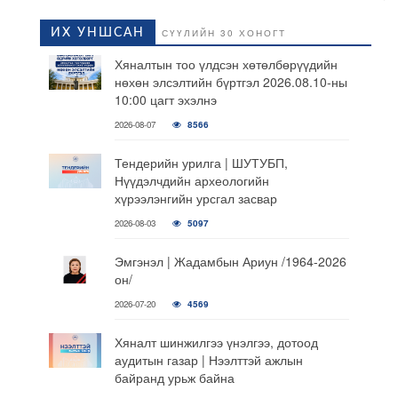
ИХ УНШСАН
СҮҮЛИЙН 30 ХОНОГТ
Хяналтын тоо үлдсэн хөтөлбөрүүдийн
нөхөн элсэлтийн бүртгэл 2026.08.10-ны
10:00 цагт эхэлнэ
2026-08-07
8566
Тендерийн урилга | ШУТУБП,
Нүүдэлчдийн археологийн
хүрээлэнгийн урсгал засвар
2026-08-03
5097
Эмгэнэл | Жадамбын Ариун /1964-2026
он/
2026-07-20
4569
Хяналт шинжилгээ үнэлгээ, дотоод
аудитын газар | Нээлттэй ажлын
байранд урьж байна