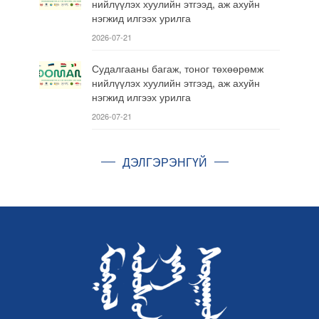
нийлүүлэх хуулийн этгээд, аж ахуйн
нэгжид илгээх урилга
2026-07-21
Судалгааны багаж, тоног төхөөрөмж
нийлүүлэх хуулийн этгээд, аж ахуйн
нэгжид илгээх урилга
2026-07-21
ДЭЛГЭРЭНГҮЙ