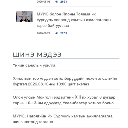
2026-08-03
2651
МУИС болон Японы Тояама их
сургууль хооронд хамтын ажиллагааны
гэрээ байгууллаа
2026-07-29
2203
ШИНЭ МЭДЭЭ
Үнийн саналын урилга
Хяналтын тоо үлдсэн хөтөлбөрүүдийн нөхөн элсэлтийн
бүртгэл 2026.08.10-ны 10:00 цагт эхэлнэ
Олон улсын Монголч эрдэмтний XIII их хурал 8 дугаар
сарын 10-13-ны өдрүүдэд Улаанбаатар хотноо болно
МУИС, Нагоягийн Их Сургууль хамтын ажиллагаагаа
шинэ шатанд гаргана