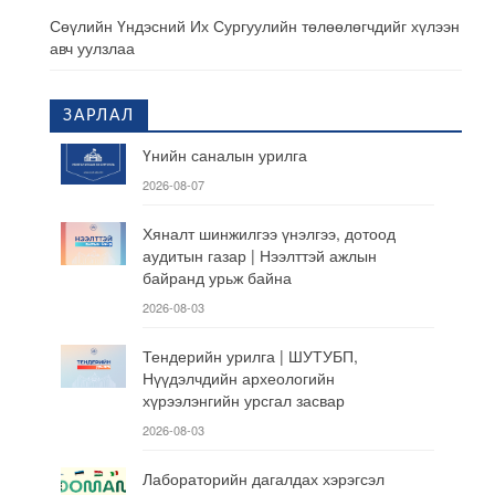
Сөүлийн Үндэсний Их Сургуулийн төлөөлөгчдийг хүлээн
авч уулзлаа
ЗАРЛАЛ
Үнийн саналын урилга
2026-08-07
Хяналт шинжилгээ үнэлгээ, дотоод
аудитын газар | Нээлттэй ажлын
байранд урьж байна
2026-08-03
Тендерийн урилга | ШУТУБП,
Нүүдэлчдийн археологийн
хүрээлэнгийн урсгал засвар
2026-08-03
Лабораторийн дагалдах хэрэгсэл