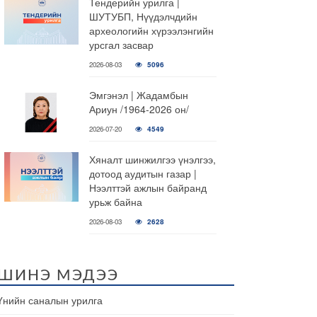
Тендерийн урилга |
ШУТУБП, Нүүдэлчдийн
археологийн хүрээлэнгийн
урсгал засвар
2026-08-03
5096
Эмгэнэл | Жадамбын
Ариун /1964-2026 он/
2026-07-20
4549
Хяналт шинжилгээ үнэлгээ,
дотоод аудитын газар |
Нээлттэй ажлын байранд
урьж байна
2026-08-03
2628
ШИНЭ МЭДЭЭ
Үнийн саналын урилга