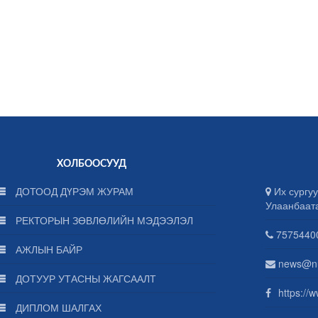
ХОЛБООСУУД
ДОТООД ДҮРЭМ ЖУРАМ
Их сургуу
Улаанбаат
РЕКТОРЫН ЗӨВЛӨЛИЙН МЭДЭЭЛЭЛ
75754400
АЖЛЫН БАЙР
news@n
ДОТУУР УТАСНЫ ЖАГСААЛТ
https://
ДИПЛОМ ШАЛГАХ