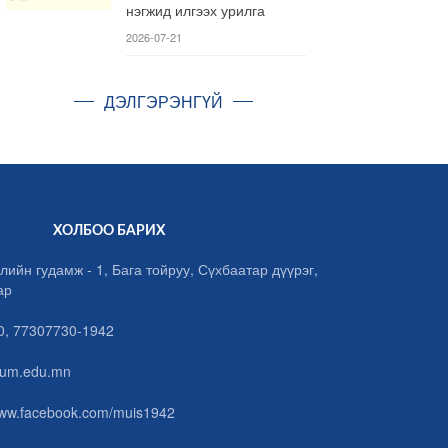
нэгжид илгээх урилга
2026-07-21
ДЭЛГЭРЭНГҮЙ
ХОЛБОО БАРИХ
лийн гудамж - 1, Бага тойруу, Сүхбаатар дүүрэг,
ар
, 77307730-1942
um.edu.mn
www.facebook.com/muis1942