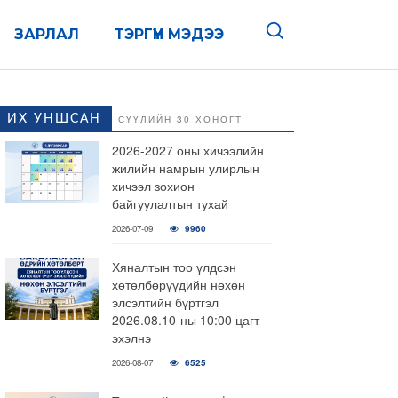
ЗАРЛАЛ
ТЭРГҮҮН МЭДЭЭ
ИХ УНШСАН
СҮҮЛИЙН 30 ХОНОГТ
2026-2027 оны хичээлийн
жилийн намрын улирлын
хичээл зохион
байгуулалтын тухай
2026-07-09
9960
Хяналтын тоо үлдсэн
хөтөлбөрүүдийн нөхөн
элсэлтийн бүртгэл
2026.08.10-ны 10:00 цагт
эхэлнэ
2026-08-07
6525