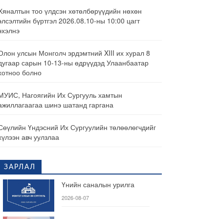
Хяналтын тоо үлдсэн хөтөлбөрүүдийн нөхөн
элсэлтийн бүртгэл 2026.08.10-ны 10:00 цагт
эхэлнэ
Олон улсын Монголч эрдэмтний XIII их хурал 8
дугаар сарын 10-13-ны өдрүүдэд Улаанбаатар
хотноо болно
МУИС, Нагоягийн Их Сургууль хамтын
ажиллагаагаа шинэ шатанд гаргана
Сөүлийн Үндэсний Их Сургуулийн төлөөлөгчдийг
хүлээн авч уулзлаа
ЗАРЛАЛ
Үнийн саналын урилга
2026-08-07