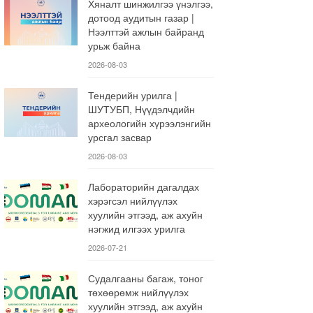
Хяналт шинжилгээ үнэлгээ,
дотоод аудитын газар |
Нээлттэй ажлын байранд
урьж байна
2026-08-03
Тендерийн урилга |
ШУТУБП, Нүүдэлчдийн
археологийн хүрээлэнгийн
урсгал засвар
2026-08-03
Лабораторийн дагалдах
хэрэгсэл нийлүүлэх
хуулийн этгээд, аж ахуйн
нэгжид илгээх урилга
2026-07-21
Судалгааны багаж, тоног
төхөөрөмж нийлүүлэх
хуулийн этгээд, аж ахуйн