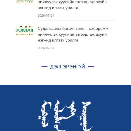
нийлүүлэх хуулийн этгээд, аж ахуйн
нэгжид илгээх урилга
2026-07-21
Судалгааны багаж, тоног төхөөрөмж
нийлүүлэх хуулийн этгээд, аж ахуйн
нэгжид илгээх урилга
2026-07-21
ДЭЛГЭРЭНГҮЙ