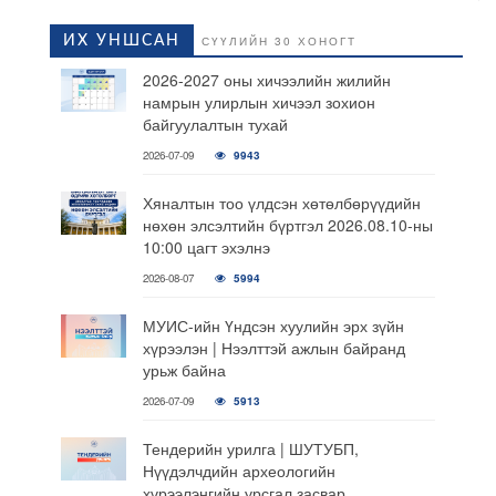
ИХ УНШСАН
СҮҮЛИЙН 30 ХОНОГТ
2026-2027 оны хичээлийн жилийн
намрын улирлын хичээл зохион
байгуулалтын тухай
2026-07-09
9943
Хяналтын тоо үлдсэн хөтөлбөрүүдийн
нөхөн элсэлтийн бүртгэл 2026.08.10-ны
10:00 цагт эхэлнэ
2026-08-07
5994
МУИС-ийн Үндсэн хуулийн эрх зүйн
хүрээлэн | Нээлттэй ажлын байранд
урьж байна
2026-07-09
5913
Тендерийн урилга | ШУТУБП,
Нүүдэлчдийн археологийн
хүрээлэнгийн урсгал засвар