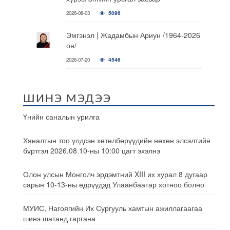
2026-08-03
5096
Эмгэнэл | Жадамбын Ариун /1964-2026
он/
2026-07-20
4546
ШИНЭ МЭДЭЭ
Үнийн саналын урилга
Хяналтын тоо үлдсэн хөтөлбөрүүдийн нөхөн элсэлтийн
бүртгэл 2026.08.10-ны 10:00 цагт эхэлнэ
Олон улсын Монголч эрдэмтний XIII их хурал 8 дугаар
сарын 10-13-ны өдрүүдэд Улаанбаатар хотноо болно
МУИС, Нагоягийн Их Сургууль хамтын ажиллагаагаа
шинэ шатанд гаргана