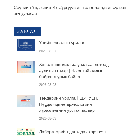
Сөүлийн Үндэсний Их Сургуулийн төлөөлөгчдийг хүлээн
авч уулзлаа
ЗАРЛАЛ
Үнийн саналын урилга
2026-08-07
Хяналт шинжилгээ үнэлгээ, дотоод
аудитын газар | Нээлттэй ажлын
байранд урьж байна
2026-08-03
Тендерийн урилга | ШУТУБП,
Нүүдэлчдийн археологийн
хүрээлэнгийн урсгал засвар
2026-08-03
Лабораторийн дагалдах хэрэгсэл