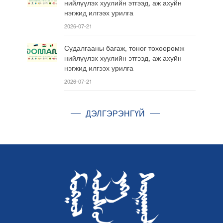
нийлүүлэх хуулийн этгээд, аж ахуйн
нэгжид илгээх урилга
2026-07-21
Судалгааны багаж, тоног төхөөрөмж
нийлүүлэх хуулийн этгээд, аж ахуйн
нэгжид илгээх урилга
2026-07-21
ДЭЛГЭРЭНГҮЙ