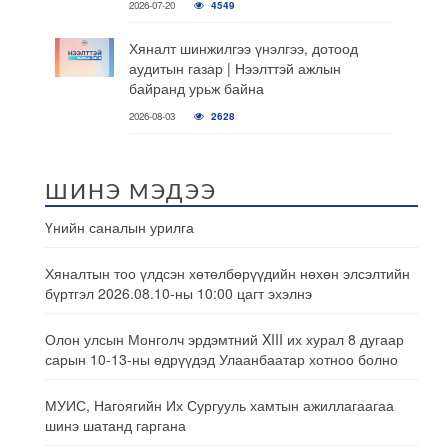
2026-07-20
4549
Хяналт шинжилгээ үнэлгээ, дотоод
аудитын газар | Нээлттэй ажлын
байранд урьж байна
2026-08-03
2628
ШИНЭ МЭДЭЭ
Үнийн саналын урилга
Хяналтын тоо үлдсэн хөтөлбөрүүдийн нөхөн элсэлтийн
бүртгэл 2026.08.10-ны 10:00 цагт эхэлнэ
Олон улсын Монголч эрдэмтний XIII их хурал 8 дугаар
сарын 10-13-ны өдрүүдэд Улаанбаатар хотноо болно
МУИС, Нагоягийн Их Сургууль хамтын ажиллагаагаа
шинэ шатанд гаргана