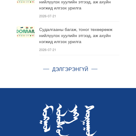
нийлүүлэх хуулийн этгээд, аж ахуйн
нэгжид илгээх урилга
2026-07-21
Судалгааны багаж, тоног төхөөрөмж
нийлүүлэх хуулийн этгээд, аж ахуйн
нэгжид илгээх урилга
2026-07-21
ДЭЛГЭРЭНГҮЙ