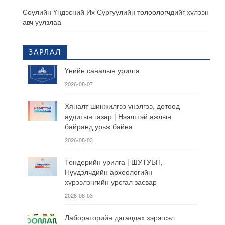
Сөүлийн Үндэсний Их Сургуулийн төлөөлөгчдийг хүлээн
авч уулзлаа
ЗАРЛАЛ
Үнийн саналын урилга
2026-08-07
Хяналт шинжилгээ үнэлгээ, дотоод
аудитын газар | Нээлттэй ажлын
байранд урьж байна
2026-08-03
Тендерийн урилга | ШУТУБП,
Нүүдэлчдийн археологийн
хүрээлэнгийн урсгал засвар
2026-08-03
Лабораторийн дагалдах хэрэгсэл