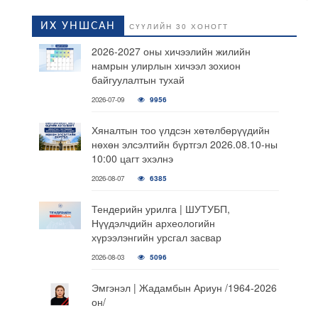
ИХ УНШСАН
СҮҮЛИЙН 30 ХОНОГТ
2026-2027 оны хичээлийн жилийн
намрын улирлын хичээл зохион
байгуулалтын тухай
2026-07-09
9956
Хяналтын тоо үлдсэн хөтөлбөрүүдийн
нөхөн элсэлтийн бүртгэл 2026.08.10-ны
10:00 цагт эхэлнэ
2026-08-07
6385
Тендерийн урилга | ШУТУБП,
Нүүдэлчдийн археологийн
хүрээлэнгийн урсгал засвар
2026-08-03
5096
Эмгэнэл | Жадамбын Ариун /1964-2026
он/