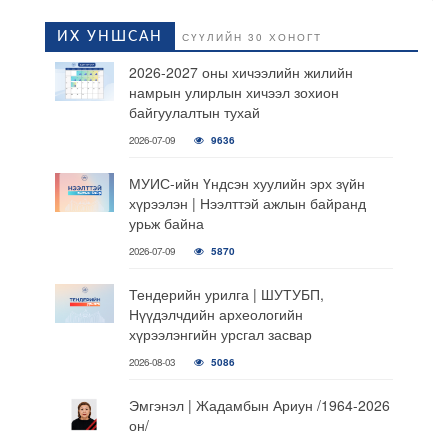
ИХ УНШСАН
СҮҮЛИЙН 30 ХОНОГТ
2026-2027 оны хичээлийн жилийн
намрын улирлын хичээл зохион
байгуулалтын тухай
2026-07-09
9636
МУИС-ийн Үндсэн хуулийн эрх зүйн
хүрээлэн | Нээлттэй ажлын байранд
урьж байна
2026-07-09
5870
Тендерийн урилга | ШУТУБП,
Нүүдэлчдийн археологийн
хүрээлэнгийн урсгал засвар
2026-08-03
5086
Эмгэнэл | Жадамбын Ариун /1964-2026
он/