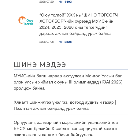
2026-07-20
4493
“Оюу толгой” ХХК нь “ШИНЭ ТӨГСӨГЧ
ХӨТӨЛБӨР”-ийн хүрээнд МУИС-ийн
2024, 2025, 2026 оны төгсөгчдийг
дараах ажлын байранд урьж байна
2026-07-08
2526
ШИНЭ МЭДЭЭ
МУИС-ийн багш нараар ахлуулсан Монгол Улсын баг
олон улсын хиймэл оюуны III олимпиадад (IOAI 2026)
оролцож байна
Хяналт шинжилгээ үнэлгээ, дотоод аудитын газар |
Нээлттэй ажлын байранд урьж байна
Орчуулагч, хэлмэрчийн мэргэшлийн үнэлгээний төв
БНСУ-ын Дэлхийн К-соёлын консерциумтай хамтын
ажиллагааны санамж бичиг байгууллаа