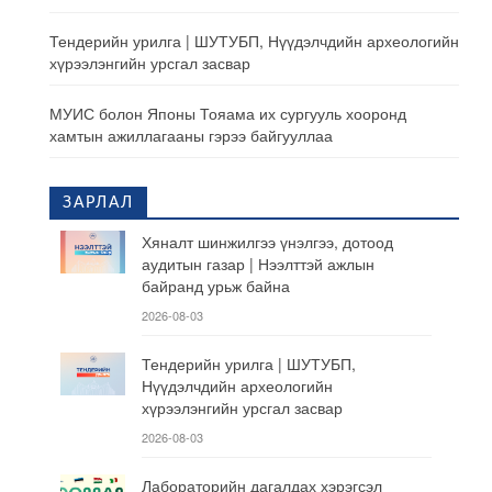
Тендерийн урилга | ШУТУБП, Нүүдэлчдийн археологийн
хүрээлэнгийн урсгал засвар
МУИС болон Японы Тояама их сургууль хооронд
хамтын ажиллагааны гэрээ байгууллаа
ЗАРЛАЛ
Хяналт шинжилгээ үнэлгээ, дотоод
аудитын газар | Нээлттэй ажлын
байранд урьж байна
2026-08-03
Тендерийн урилга | ШУТУБП,
Нүүдэлчдийн археологийн
хүрээлэнгийн урсгал засвар
2026-08-03
Лабораторийн дагалдах хэрэгсэл