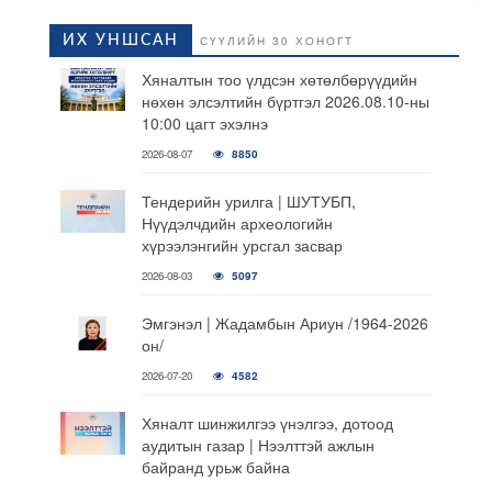
ИХ УНШСАН
СҮҮЛИЙН 30 ХОНОГТ
Хяналтын тоо үлдсэн хөтөлбөрүүдийн
нөхөн элсэлтийн бүртгэл 2026.08.10-ны
10:00 цагт эхэлнэ
2026-08-07
8850
Тендерийн урилга | ШУТУБП,
Нүүдэлчдийн археологийн
хүрээлэнгийн урсгал засвар
2026-08-03
5097
Эмгэнэл | Жадамбын Ариун /1964-2026
он/
2026-07-20
4582
Хяналт шинжилгээ үнэлгээ, дотоод
аудитын газар | Нээлттэй ажлын
байранд урьж байна