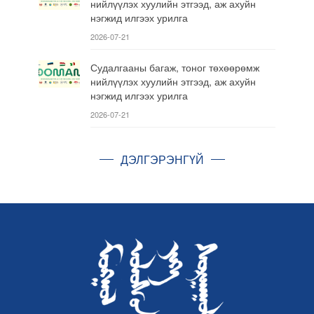
нийлүүлэх хуулийн этгээд, аж ахуйн
нэгжид илгээх урилга
2026-07-21
Судалгааны багаж, тоног төхөөрөмж
нийлүүлэх хуулийн этгээд, аж ахуйн
нэгжид илгээх урилга
2026-07-21
ДЭЛГЭРЭНГҮЙ