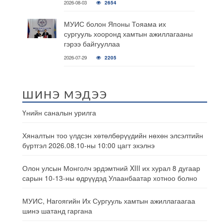
2026-08-03
2654
МУИС болон Японы Тояама их
сургууль хооронд хамтын ажиллагааны
гэрээ байгууллаа
2026-07-29
2205
ШИНЭ МЭДЭЭ
Үнийн саналын урилга
Хяналтын тоо үлдсэн хөтөлбөрүүдийн нөхөн элсэлтийн
бүртгэл 2026.08.10-ны 10:00 цагт эхэлнэ
Олон улсын Монголч эрдэмтний XIII их хурал 8 дугаар
сарын 10-13-ны өдрүүдэд Улаанбаатар хотноо болно
МУИС, Нагоягийн Их Сургууль хамтын ажиллагаагаа
шинэ шатанд гаргана