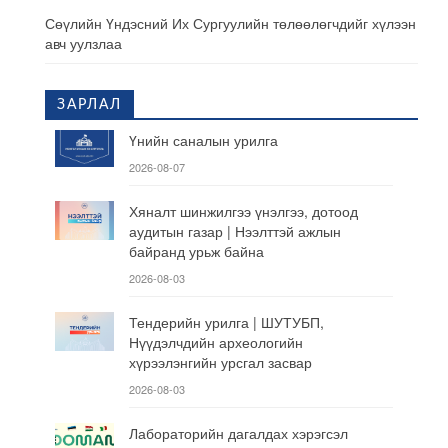
Сөүлийн Үндэсний Их Сургуулийн төлөөлөгчдийг хүлээн
авч уулзлаа
ЗАРЛАЛ
Үнийн саналын урилга
2026-08-07
Хяналт шинжилгээ үнэлгээ, дотоод
аудитын газар | Нээлттэй ажлын
байранд урьж байна
2026-08-03
Тендерийн урилга | ШУТУБП,
Нүүдэлчдийн археологийн
хүрээлэнгийн урсгал засвар
2026-08-03
Лабораторийн дагалдах хэрэгсэл