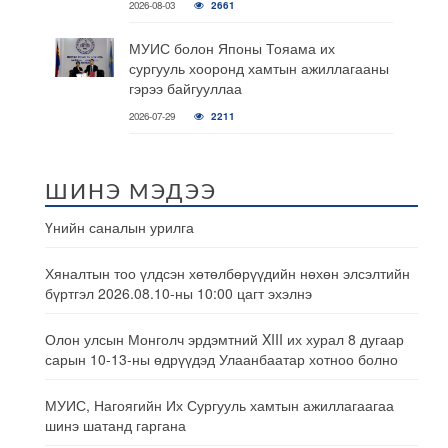
2026-08-03
2661
МУИС болон Японы Тояама их
сургууль хооронд хамтын ажиллагааны
гэрээ байгууллаа
2026-07-29
2211
ШИНЭ МЭДЭЭ
Үнийн саналын урилга
Хяналтын тоо үлдсэн хөтөлбөрүүдийн нөхөн элсэлтийн
бүртгэл 2026.08.10-ны 10:00 цагт эхэлнэ
Олон улсын Монголч эрдэмтний XIII их хурал 8 дугаар
сарын 10-13-ны өдрүүдэд Улаанбаатар хотноо болно
МУИС, Нагоягийн Их Сургууль хамтын ажиллагаагаа
шинэ шатанд гаргана