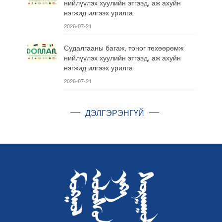
нийлүүлэх хуулийн этгээд, аж ахуйн
нэгжид илгээх урилга
2026-07-21
Судалгааны багаж, тоног төхөөрөмж
нийлүүлэх хуулийн этгээд, аж ахуйн
нэгжид илгээх урилга
2026-07-21
ДЭЛГЭРЭНГҮЙ