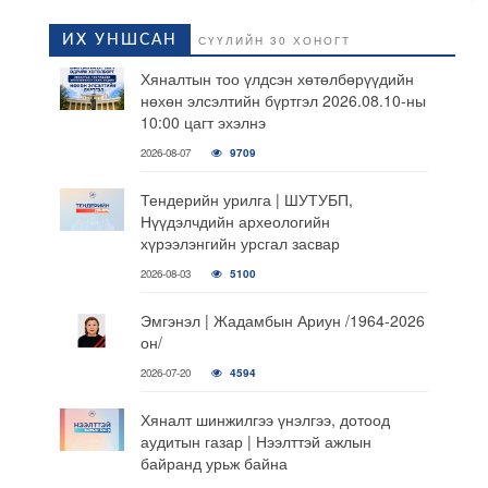
ИХ УНШСАН
СҮҮЛИЙН 30 ХОНОГТ
Хяналтын тоо үлдсэн хөтөлбөрүүдийн
нөхөн элсэлтийн бүртгэл 2026.08.10-ны
10:00 цагт эхэлнэ
2026-08-07
9709
Тендерийн урилга | ШУТУБП,
Нүүдэлчдийн археологийн
хүрээлэнгийн урсгал засвар
2026-08-03
5100
Эмгэнэл | Жадамбын Ариун /1964-2026
он/
2026-07-20
4594
Хяналт шинжилгээ үнэлгээ, дотоод
аудитын газар | Нээлттэй ажлын
байранд урьж байна