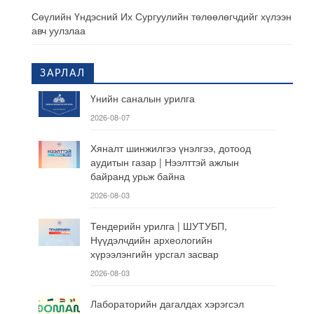
Сөүлийн Үндэсний Их Сургуулийн төлөөлөгчдийг хүлээн
авч уулзлаа
ЗАРЛАЛ
Үнийн саналын урилга
2026-08-07
Хяналт шинжилгээ үнэлгээ, дотоод
аудитын газар | Нээлттэй ажлын
байранд урьж байна
2026-08-03
Тендерийн урилга | ШУТУБП,
Нүүдэлчдийн археологийн
хүрээлэнгийн урсгал засвар
2026-08-03
Лабораторийн дагалдах хэрэгсэл