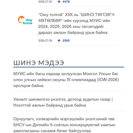
2026-07-20
4478
“Оюу толгой” ХХК нь “ШИНЭ ТӨГСӨГЧ
ХӨТӨЛБӨР”-ийн хүрээнд МУИС-ийн
2024, 2025, 2026 оны төгсөгчдийг
дараах ажлын байранд урьж байна
2026-07-08
2505
ШИНЭ МЭДЭЭ
МУИС-ийн багш нараар ахлуулсан Монгол Улсын баг
олон улсын хиймэл оюуны III олимпиадад (IOAI 2026)
оролцож байна
Хяналт шинжилгээ үнэлгээ, дотоод аудитын газар |
Нээлттэй ажлын байранд урьж байна
Орчуулагч, хэлмэрчийн мэргэшлийн үнэлгээний төв
БНСУ-ын Дэлхийн К-соёлын консерциумтай хамтын
ажиллагааны санамж бичиг байгууллаа