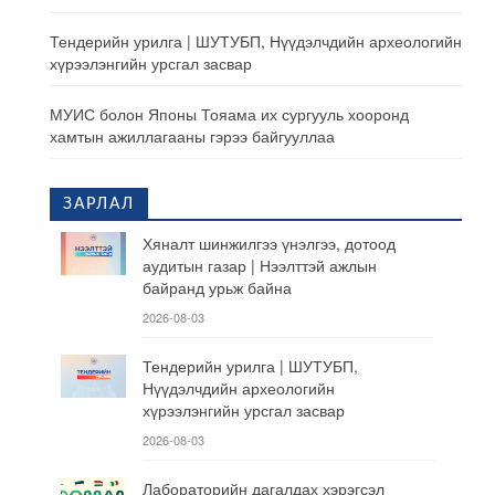
Тендерийн урилга | ШУТУБП, Нүүдэлчдийн археологийн
хүрээлэнгийн урсгал засвар
МУИС болон Японы Тояама их сургууль хооронд
хамтын ажиллагааны гэрээ байгууллаа
ЗАРЛАЛ
Хяналт шинжилгээ үнэлгээ, дотоод
аудитын газар | Нээлттэй ажлын
байранд урьж байна
2026-08-03
Тендерийн урилга | ШУТУБП,
Нүүдэлчдийн археологийн
хүрээлэнгийн урсгал засвар
2026-08-03
Лабораторийн дагалдах хэрэгсэл