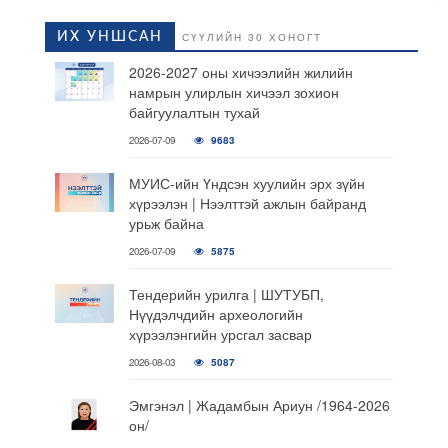
ИХ УНШСАН
СҮҮЛИЙН 30 ХОНОГТ
2026-2027 оны хичээлийн жилийн
намрын улирлын хичээл зохион
байгуулалтын тухай
2026-07-09
9683
МУИС-ийн Үндсэн хуулийн эрх зүйн
хүрээлэн | Нээлттэй ажлын байранд
урьж байна
2026-07-09
5875
Тендерийн урилга | ШУТУБП,
Нүүдэлчдийн археологийн
хүрээлэнгийн урсгал засвар
2026-08-03
5087
Эмгэнэл | Жадамбын Ариун /1964-2026
он/