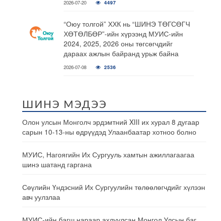
2026-07-20
4497
“Оюу толгой” ХХК нь “ШИНЭ ТӨГСӨГЧ
ХӨТӨЛБӨР”-ийн хүрээнд МУИС-ийн
2024, 2025, 2026 оны төгсөгчдийг
дараах ажлын байранд урьж байна
2026-07-08
2536
ШИНЭ МЭДЭЭ
Олон улсын Монголч эрдэмтний XIII их хурал 8 дугаар
сарын 10-13-ны өдрүүдэд Улаанбаатар хотноо болно
МУИС, Нагоягийн Их Сургууль хамтын ажиллагаагаа
шинэ шатанд гаргана
Сөүлийн Үндэсний Их Сургуулийн төлөөлөгчдийг хүлээн
авч уулзлаа
МУИС-ийн багш нараар ахлуулсан Монгол Улсын баг