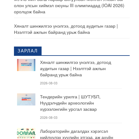
олон улсын хиймэл оюуны III олимпиадад (IOAI 2026)
оролцож байна
Хяналт шинжилгээ үнэлгээ, дотоод аудитын газар |
Нээлттэй ажлын байранд урьж байна
ЗАРЛАЛ
Хяналт шинжилгээ үнэлгээ, дотоод
аудитын газар | Нээлттэй ажлын
байранд урьж байна
2026-08-03
Тендерийн урилга | ШУТУБП,
Нүүдэлчдийн археологийн
хүрээлэнгийн урсгал засвар
2026-08-03
Лабораторийн дагалдах хэрэгсэл
нийлүүлэх хуулийн этгээд, аж ахуйн