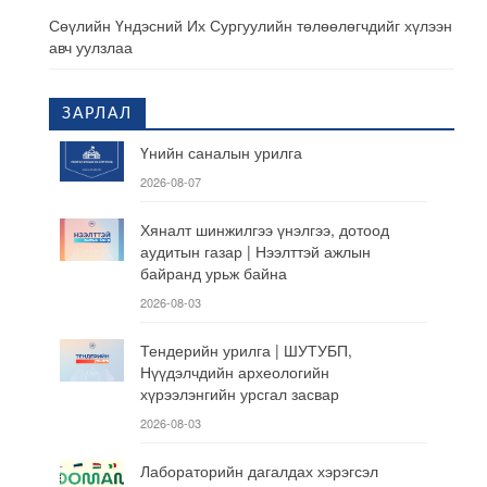
Сөүлийн Үндэсний Их Сургуулийн төлөөлөгчдийг хүлээн
авч уулзлаа
ЗАРЛАЛ
Үнийн саналын урилга
2026-08-07
Хяналт шинжилгээ үнэлгээ, дотоод
аудитын газар | Нээлттэй ажлын
байранд урьж байна
2026-08-03
Тендерийн урилга | ШУТУБП,
Нүүдэлчдийн археологийн
хүрээлэнгийн урсгал засвар
2026-08-03
Лабораторийн дагалдах хэрэгсэл