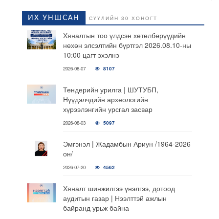
ИХ УНШСАН
СҮҮЛИЙН 30 ХОНОГТ
Хяналтын тоо үлдсэн хөтөлбөрүүдийн
нөхөн элсэлтийн бүртгэл 2026.08.10-ны
10:00 цагт эхэлнэ
2026-08-07
8107
Тендерийн урилга | ШУТУБП,
Нүүдэлчдийн археологийн
хүрээлэнгийн урсгал засвар
2026-08-03
5097
Эмгэнэл | Жадамбын Ариун /1964-2026
он/
2026-07-20
4562
Хяналт шинжилгээ үнэлгээ, дотоод
аудитын газар | Нээлттэй ажлын
байранд урьж байна