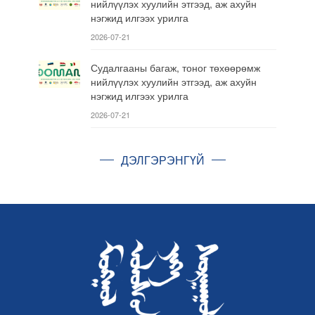
нийлүүлэх хуулийн этгээд, аж ахуйн
нэгжид илгээх урилга
2026-07-21
Судалгааны багаж, тоног төхөөрөмж
нийлүүлэх хуулийн этгээд, аж ахуйн
нэгжид илгээх урилга
2026-07-21
ДЭЛГЭРЭНГҮЙ