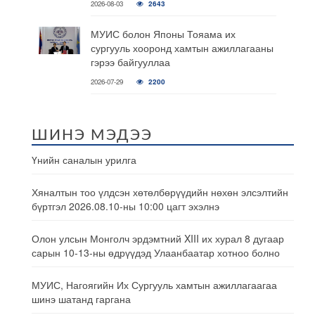
2026-08-03
2643
МУИС болон Японы Тояама их
сургууль хооронд хамтын ажиллагааны
гэрээ байгууллаа
2026-07-29
2200
ШИНЭ МЭДЭЭ
Үнийн саналын урилга
Хяналтын тоо үлдсэн хөтөлбөрүүдийн нөхөн элсэлтийн
бүртгэл 2026.08.10-ны 10:00 цагт эхэлнэ
Олон улсын Монголч эрдэмтний XIII их хурал 8 дугаар
сарын 10-13-ны өдрүүдэд Улаанбаатар хотноо болно
МУИС, Нагоягийн Их Сургууль хамтын ажиллагаагаа
шинэ шатанд гаргана