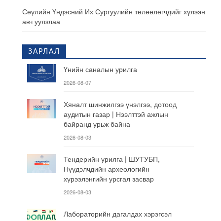
Сөүлийн Үндэсний Их Сургуулийн төлөөлөгчдийг хүлээн
авч уулзлаа
ЗАРЛАЛ
Үнийн саналын урилга
2026-08-07
Хяналт шинжилгээ үнэлгээ, дотоод
аудитын газар | Нээлттэй ажлын
байранд урьж байна
2026-08-03
Тендерийн урилга | ШУТУБП,
Нүүдэлчдийн археологийн
хүрээлэнгийн урсгал засвар
2026-08-03
Лабораторийн дагалдах хэрэгсэл