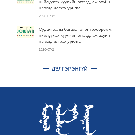
нийлүүлэх хуулийн этгээд, аж ахуйн
нэгжид илгээх урилга
2026-07-21
Судалгааны багаж, тоног төхөөрөмж
нийлүүлэх хуулийн этгээд, аж ахуйн
нэгжид илгээх урилга
2026-07-21
ДЭЛГЭРЭНГҮЙ