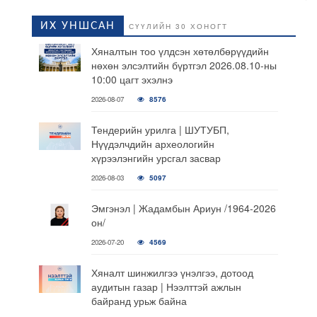
ИХ УНШСАН
СҮҮЛИЙН 30 ХОНОГТ
Хяналтын тоо үлдсэн хөтөлбөрүүдийн
нөхөн элсэлтийн бүртгэл 2026.08.10-ны
10:00 цагт эхэлнэ
2026-08-07
8576
Тендерийн урилга | ШУТУБП,
Нүүдэлчдийн археологийн
хүрээлэнгийн урсгал засвар
2026-08-03
5097
Эмгэнэл | Жадамбын Ариун /1964-2026
он/
2026-07-20
4569
Хяналт шинжилгээ үнэлгээ, дотоод
аудитын газар | Нээлттэй ажлын
байранд урьж байна