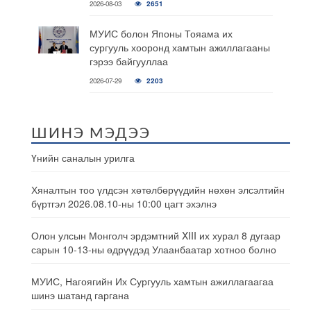
2026-08-03
2651
МУИС болон Японы Тояама их
сургууль хооронд хамтын ажиллагааны
гэрээ байгууллаа
2026-07-29
2203
ШИНЭ МЭДЭЭ
Үнийн саналын урилга
Хяналтын тоо үлдсэн хөтөлбөрүүдийн нөхөн элсэлтийн
бүртгэл 2026.08.10-ны 10:00 цагт эхэлнэ
Олон улсын Монголч эрдэмтний XIII их хурал 8 дугаар
сарын 10-13-ны өдрүүдэд Улаанбаатар хотноо болно
МУИС, Нагоягийн Их Сургууль хамтын ажиллагаагаа
шинэ шатанд гаргана