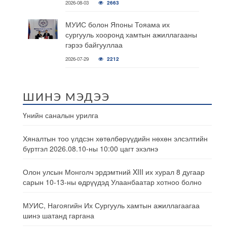
2026-08-03
2663
МУИС болон Японы Тояама их
сургууль хооронд хамтын ажиллагааны
гэрээ байгууллаа
2026-07-29
2212
ШИНЭ МЭДЭЭ
Үнийн саналын урилга
Хяналтын тоо үлдсэн хөтөлбөрүүдийн нөхөн элсэлтийн
бүртгэл 2026.08.10-ны 10:00 цагт эхэлнэ
Олон улсын Монголч эрдэмтний XIII их хурал 8 дугаар
сарын 10-13-ны өдрүүдэд Улаанбаатар хотноо болно
МУИС, Нагоягийн Их Сургууль хамтын ажиллагаагаа
шинэ шатанд гаргана