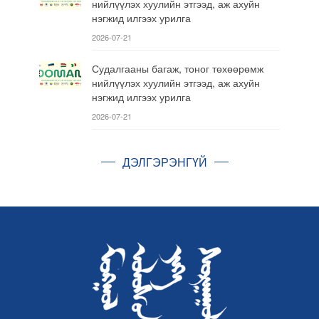
нийлүүлэх хуулийн этгээд, аж ахуйн
нэгжид илгээх урилга
2026-07-21
Судалгааны багаж, тоног төхөөрөмж
нийлүүлэх хуулийн этгээд, аж ахуйн
нэгжид илгээх урилга
2026-07-21
ДЭЛГЭРЭНГҮЙ