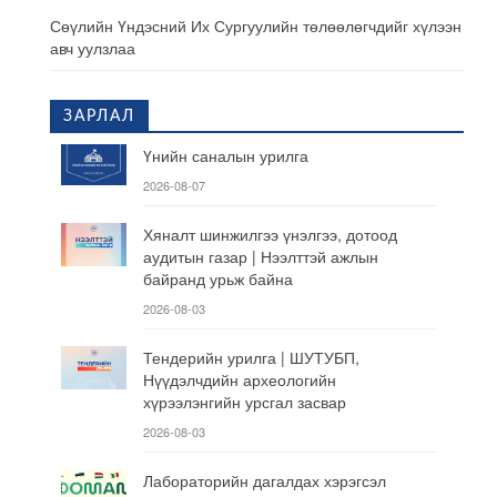
Сөүлийн Үндэсний Их Сургуулийн төлөөлөгчдийг хүлээн
авч уулзлаа
ЗАРЛАЛ
Үнийн саналын урилга
2026-08-07
Хяналт шинжилгээ үнэлгээ, дотоод
аудитын газар | Нээлттэй ажлын
байранд урьж байна
2026-08-03
Тендерийн урилга | ШУТУБП,
Нүүдэлчдийн археологийн
хүрээлэнгийн урсгал засвар
2026-08-03
Лабораторийн дагалдах хэрэгсэл