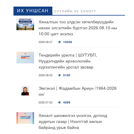
ИХ УНШСАН
СҮҮЛИЙН 30 ХОНОГТ
Хяналтын тоо үлдсэн хөтөлбөрүүдийн
нөхөн элсэлтийн бүртгэл 2026.08.10-ны
10:00 цагт эхэлнэ
2026-08-07
10058
Тендерийн урилга | ШУТУБП,
Нүүдэлчдийн археологийн
хүрээлэнгийн урсгал засвар
2026-08-03
5100
Эмгэнэл | Жадамбын Ариун /1964-2026
он/
2026-07-20
4599
Хяналт шинжилгээ үнэлгээ, дотоод
аудитын газар | Нээлттэй ажлын
байранд урьж байна