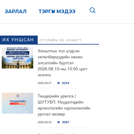
ЗАРЛАЛ
ТЭРГҮҮН МЭДЭЭ
ИХ УНШСАН
СҮҮЛИЙН 30 ХОНОГТ
Хяналтын тоо үлдсэн
хөтөлбөрүүдийн нөхөн
элсэлтийн бүртгэл
2026.08.10-ны 10:00 цагт
эхэлнэ
2026-08-07
8234
Тендерийн урилга |
ШУТУБП, Нүүдэлчдийн
археологийн хүрээлэнгийн
урсгал засвар
2026-08-03
5097