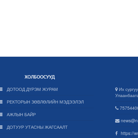
ХОЛБООСУУД
ДОТООД ДҮРЭМ ЖУРАМ
Их сургуу
Улаанбаат
РЕКТОРЫН ЗӨВЛӨЛИЙН МЭДЭЭЛЭЛ
75754400
АЖЛЫН БАЙР
news@n
ДОТУУР УТАСНЫ ЖАГСААЛТ
https://