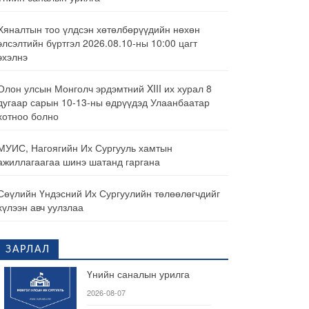
Хяналтын тоо үлдсэн хөтөлбөрүүдийн нөхөн
элсэлтийн бүртгэл 2026.08.10-ны 10:00 цагт
эхэлнэ
Олон улсын Монголч эрдэмтний XIII их хурал 8
дугаар сарын 10-13-ны өдрүүдэд Улаанбаатар
хотноо болно
МУИС, Нагоягийн Их Сургууль хамтын
ажиллагаагаа шинэ шатанд гаргана
Сөүлийн Үндэсний Их Сургуулийн төлөөлөгчдийг
хүлээн авч уулзлаа
ЗАРЛАЛ
Үнийн саналын урилга
2026-08-07