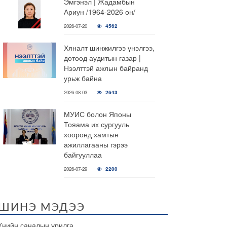
Эмгэнэл | Жадамбын
Ариун /1964-2026 он/
2026-07-20
4562
Хяналт шинжилгээ үнэлгээ,
дотоод аудитын газар |
Нээлттэй ажлын байранд
урьж байна
2026-08-03
2643
МУИС болон Японы
Тояама их сургууль
хооронд хамтын
ажиллагааны гэрээ
байгууллаа
2026-07-29
2200
ШИНЭ МЭДЭЭ
Үнийн саналын урилга