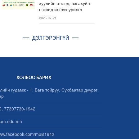
хуулийн этгээд, аж ахуйн
нэгжид илгээх урилга
2026-07-21
ДЭЛГЭРЭНГҮЙ
ХОЛБОО БАРИХ
лийн гудамж - 1, Бага тойруу, Сүхбаатар дүүрэг,
ар
, 77307730-1942
um.edu.mn
www.facebook.com/muis1942