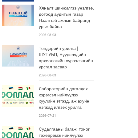
Хяналт шинжилгээ үнэлгээ,
дотоод аудитын газар |
Нээлттэй ажлын байранд
урьж байна
2026-08-03
Тендерийн урилга |
ШУТУБП, Нүүдэлчдийн
археологийн хүрээлэнгийн
урсгал засвар
2026-08-03
Лабораторийн дагалдах
хэрэгсэл нийлүүлэх
хуулийн этгээд, аж ахуйн
нэгжид илгээх урилга
2026-07-21
Судалгааны багаж, тоног
төхөөрөмж нийлүүлэх