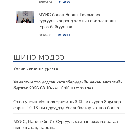
2026-08-03
2660
МУИС болон Японы Тояама их
сургууль хооронд хамтын ажиллагааны
гэрээ байгууллаа
2026-07-29
2211
ШИНЭ МЭДЭЭ
Үнийн саналын урилга
Хяналтын тоо үлдсэн хөтөлбөрүүдийн нөхөн элсэлтийн
бүртгэл 2026.08.10-ны 10:00 цагт эхэлнэ
Олон улсын Монголч эрдэмтний XIII их хурал 8 дугаар
сарын 10-13-ны өдрүүдэд Улаанбаатар хотноо болно
МУИС, Нагоягийн Их Сургууль хамтын ажиллагаагаа
шинэ шатанд гаргана