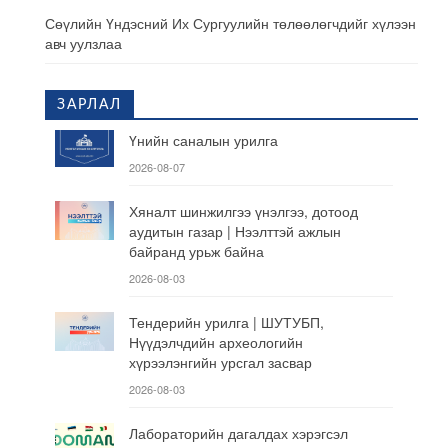
Сөүлийн Үндэсний Их Сургуулийн төлөөлөгчдийг хүлээн
авч уулзлаа
ЗАРЛАЛ
Үнийн саналын урилга
2026-08-07
Хяналт шинжилгээ үнэлгээ, дотоод
аудитын газар | Нээлттэй ажлын
байранд урьж байна
2026-08-03
Тендерийн урилга | ШУТУБП,
Нүүдэлчдийн археологийн
хүрээлэнгийн урсгал засвар
2026-08-03
Лабораторийн дагалдах хэрэгсэл