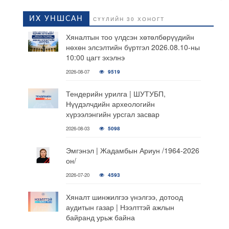
ИХ УНШСАН
СҮҮЛИЙН 30 ХОНОГТ
Хяналтын тоо үлдсэн хөтөлбөрүүдийн
нөхөн элсэлтийн бүртгэл 2026.08.10-ны
10:00 цагт эхэлнэ
2026-08-07
9519
Тендерийн урилга | ШУТУБП,
Нүүдэлчдийн археологийн
хүрээлэнгийн урсгал засвар
2026-08-03
5098
Эмгэнэл | Жадамбын Ариун /1964-2026
он/
2026-07-20
4593
Хяналт шинжилгээ үнэлгээ, дотоод
аудитын газар | Нээлттэй ажлын
байранд урьж байна