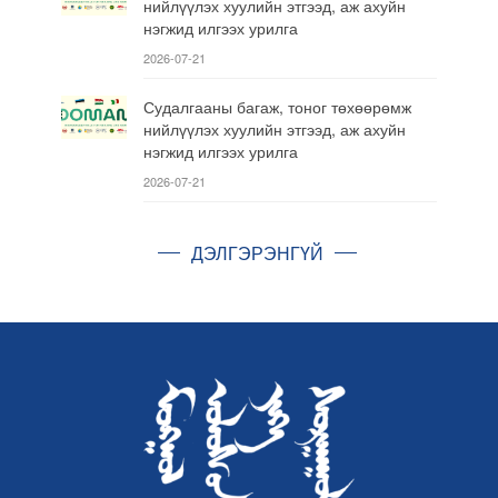
нийлүүлэх хуулийн этгээд, аж ахуйн
нэгжид илгээх урилга
2026-07-21
Судалгааны багаж, тоног төхөөрөмж
нийлүүлэх хуулийн этгээд, аж ахуйн
нэгжид илгээх урилга
2026-07-21
ДЭЛГЭРЭНГҮЙ