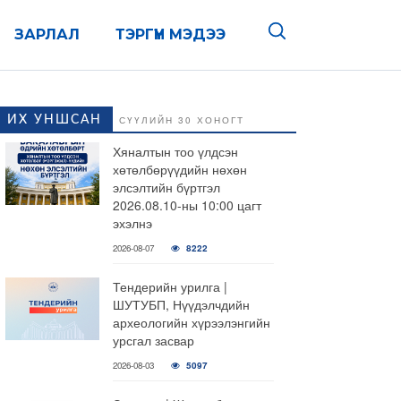
ЗАРЛАЛ
ТЭРГҮҮН МЭДЭЭ
ИХ УНШСАН
СҮҮЛИЙН 30 ХОНОГТ
Хяналтын тоо үлдсэн
хөтөлбөрүүдийн нөхөн
элсэлтийн бүртгэл
2026.08.10-ны 10:00 цагт
эхэлнэ
2026-08-07
8222
Тендерийн урилга |
ШУТУБП, Нүүдэлчдийн
археологийн хүрээлэнгийн
урсгал засвар
2026-08-03
5097