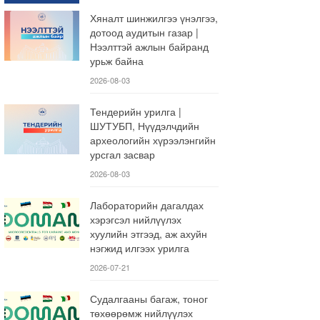
Хяналт шинжилгээ үнэлгээ,
дотоод аудитын газар |
Нээлттэй ажлын байранд
урьж байна
2026-08-03
Тендерийн урилга |
ШУТУБП, Нүүдэлчдийн
археологийн хүрээлэнгийн
урсгал засвар
2026-08-03
Лабораторийн дагалдах
хэрэгсэл нийлүүлэх
хуулийн этгээд, аж ахуйн
нэгжид илгээх урилга
2026-07-21
Судалгааны багаж, тоног
төхөөрөмж нийлүүлэх