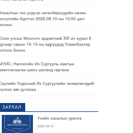
Хяналтын тоо үлдсэн хөтөлбөрүүдийн нөхөн
элсэлтийн бүртгэл 2026.08.10-ны 10:00 цагт
эхэлнэ
Олон улсын Монголч эрдэмтний XIII их хурал 8
дугаар сарын 10-13-ны өдрүүдэд Улаанбаатар
хотноо болно
МУИС, Нагоягийн Их Сургууль хамтын
ажиллагаагаа шинэ шатанд гаргана
Сөүлийн Үндэсний Их Сургуулийн төлөөлөгчдийг
хүлээн авч уулзлаа
ЗАРЛАЛ
Үнийн саналын урилга
2026-08-07