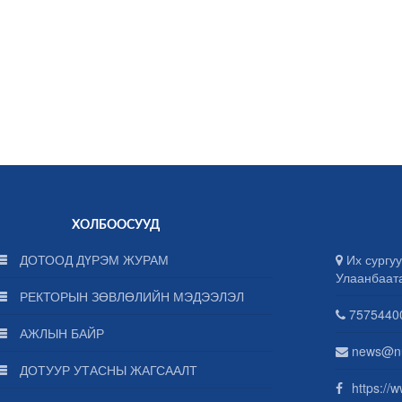
ХОЛБООСУУД
ДОТООД ДҮРЭМ ЖУРАМ
Их сургуу
Улаанбаат
РЕКТОРЫН ЗӨВЛӨЛИЙН МЭДЭЭЛЭЛ
75754400
АЖЛЫН БАЙР
news@n
ДОТУУР УТАСНЫ ЖАГСААЛТ
https://