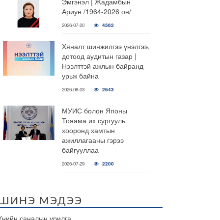
Эмгэнэл | Жадамбын
Ариун /1964-2026 он/
2026-07-20
4562
Хяналт шинжилгээ үнэлгээ,
дотоод аудитын газар |
Нээлттэй ажлын байранд
урьж байна
2026-08-03
2643
МУИС болон Японы
Тояама их сургууль
хооронд хамтын
ажиллагааны гэрээ
байгууллаа
2026-07-29
2200
ШИНЭ МЭДЭЭ
Үнийн саналын урилга