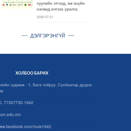
хуулийн этгээд, аж ахуйн
нэгжид илгээх урилга
2026-07-21
ДЭЛГЭРЭНГҮЙ
ХОЛБОО БАРИХ
лийн гудамж - 1, Бага тойруу, Сүхбаатар дүүрэг,
ар
, 77307730-1942
um.edu.mn
www.facebook.com/muis1942