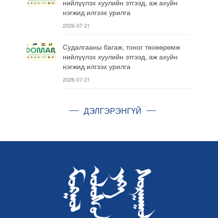
нийлүүлэх хуулийн этгээд, аж ахуйн
нэгжид илгээх урилга
2026-07-21
Судалгааны багаж, тоног төхөөрөмж
нийлүүлэх хуулийн этгээд, аж ахуйн
нэгжид илгээх урилга
2026-07-21
ДЭЛГЭРЭНГҮЙ