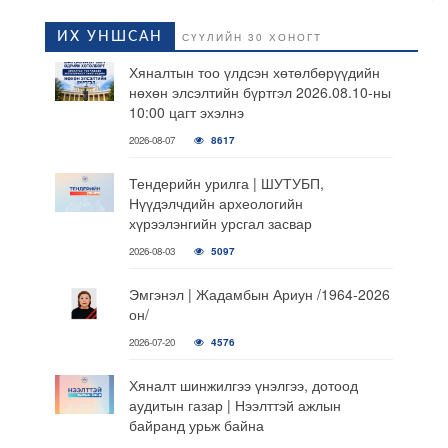
ИХ УНШСАН
СҮҮЛИЙН 30 ХОНОГТ
Хяналтын тоо үлдсэн хөтөлбөрүүдийн
нөхөн элсэлтийн бүртгэл 2026.08.10-ны
10:00 цагт эхэлнэ
2026-08-07
8617
Тендерийн урилга | ШУТУБП,
Нүүдэлчдийн археологийн
хүрээлэнгийн урсгал засвар
2026-08-03
5097
Эмгэнэл | Жадамбын Ариун /1964-2026
он/
2026-07-20
4576
Хяналт шинжилгээ үнэлгээ, дотоод
аудитын газар | Нээлттэй ажлын
байранд урьж байна