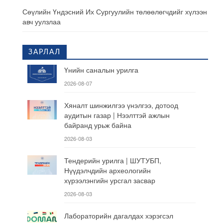
Сөүлийн Үндэсний Их Сургуулийн төлөөлөгчдийг хүлээн
авч уулзлаа
ЗАРЛАЛ
Үнийн саналын урилга
2026-08-07
Хяналт шинжилгээ үнэлгээ, дотоод
аудитын газар | Нээлттэй ажлын
байранд урьж байна
2026-08-03
Тендерийн урилга | ШУТУБП,
Нүүдэлчдийн археологийн
хүрээлэнгийн урсгал засвар
2026-08-03
Лабораторийн дагалдах хэрэгсэл