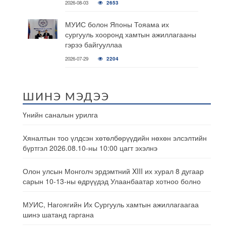
2026-08-03
2653
МУИС болон Японы Тояама их
сургууль хооронд хамтын ажиллагааны
гэрээ байгууллаа
2026-07-29
2204
ШИНЭ МЭДЭЭ
Үнийн саналын урилга
Хяналтын тоо үлдсэн хөтөлбөрүүдийн нөхөн элсэлтийн
бүртгэл 2026.08.10-ны 10:00 цагт эхэлнэ
Олон улсын Монголч эрдэмтний XIII их хурал 8 дугаар
сарын 10-13-ны өдрүүдэд Улаанбаатар хотноо болно
МУИС, Нагоягийн Их Сургууль хамтын ажиллагаагаа
шинэ шатанд гаргана