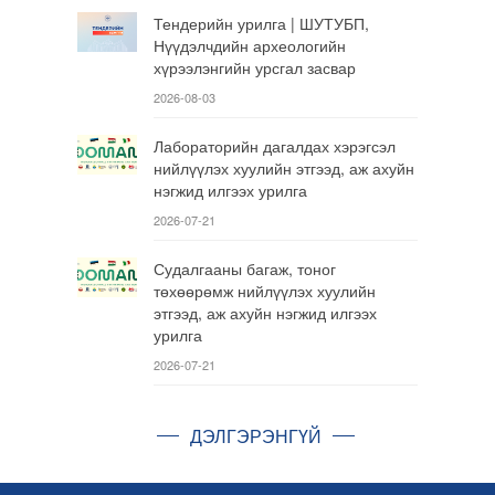
Тендерийн урилга | ШУТУБП,
Нүүдэлчдийн археологийн
хүрээлэнгийн урсгал засвар
2026-08-03
Лабораторийн дагалдах хэрэгсэл
нийлүүлэх хуулийн этгээд, аж ахуйн
нэгжид илгээх урилга
2026-07-21
Судалгааны багаж, тоног
төхөөрөмж нийлүүлэх хуулийн
этгээд, аж ахуйн нэгжид илгээх
урилга
2026-07-21
ДЭЛГЭРЭНГҮЙ