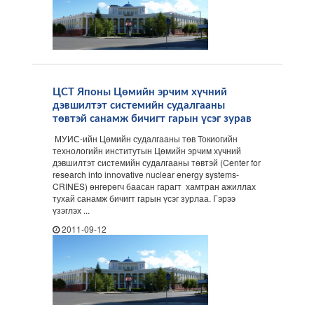
ЦСТ Японы Цөмийн эрчим хүчний
дэвшилтэт системийн судалгааны
төвтэй санамж бичигт гарын үсэг зурав
МУИС-ийн Цөмийн судалгааны төв Токиогийн
технологийн институтын Цөмийн эрчим хүчний
дэвшилтэт системийн судалгааны төвтэй (Center for
research into innovative nuclear energy systems-
CRINES) өнгөрөгч баасан гарагт хамтран ажиллах
тухай санамж бичигт гарын үсэг зурлаа. Гэрээ
үзэглэх ...
2011-09-12