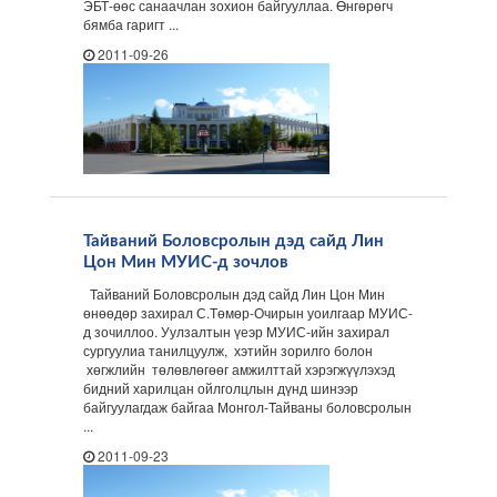
ЭБТ-өөс санаачлан зохион байгууллаа. Өнгөрөгч
бямба гаригт ...
2011-09-26
Тайваний Боловсролын дэд сайд Лин
Цон Мин МУИС-д зочлов
Тайваний Боловсролын дэд сайд Лин Цон Мин
өнөөдөр захирал С.Төмөр-Очирын уоилгаар МУИС-
д зочиллоо. Уулзалтын үеэр МУИС-ийн захирал
сургуулиа танилцуулж, хэтийн зорилго болон
хөгжлийн төлөвлөгөөг амжилттай хэрэгжүүлэхэд
бидний харилцан ойлголцлын дүнд шинээр
байгуулагдаж байгаа Монгол-Тайваны боловсролын
...
2011-09-23