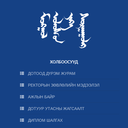
ХОЛБООСУУД
ДОТООД ДҮРЭМ ЖУРАМ
РЕКТОРЫН ЗӨВЛӨЛИЙН МЭДЭЭЛЭЛ
АЖЛЫН БАЙР
ДОТУУР УТАСНЫ ЖАГСААЛТ
ДИПЛОМ ШАЛГАХ