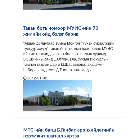
Таван боть номоор МУИС-ийн 70
жилийн ойд бэлэг барив
“Арван долдугаар зууны Монгол түүхэн сурвалжийн
тулгуур эхүүд” таван боть номын нээх ёслол МҮНС-
ийн их танхимд саяхан боллоо. Номын хуримд
БСШУЯ-ны сайд Ё.Отгонбаяр, Улсын Их хурлын
тамгын газрын дарга Ц.Шаравдорж, академич
Ш.Бира, академич Д.Төмөртогоо, ардын ...
2012-01-02
МТС-ийн багш Б.Ганбат ерөнхийлөгчийн
нэрэмжит шагнал хүртэв