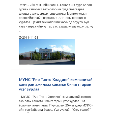
МУИС-ийн МТС-ийн багш Б.Ганбат 3D дүрс болон
гурван хэмжээст технологийн судалгаагаараа
шилдэг залуу, эрдэмтэнд олгодог Монгол улсын
ерөнхийлөгчийн нэрэмжит 2011 оны шагналыг
хүртлээ. Цахим технологийн хөгжилд оруулж буй
хувь нэмрээ ийнхүү төр засгаараа үнэлүүлсэн залуу
...
2011-11-28
МУИС “Рио Тинто Холдинг” компанитай
хамтран ажиллах санамж бичигт гарын
үсэг зурлаа
МУИС “Рио Тинто Холдинг” компанитай хамтран
ажиллах санамж бичигт гарын үсэг зурлаа. Эл
ёслолын ажиллагаа 11-р сарын 25-ны өдөр МУИС-
ийн төв байранд болов. Уул уурхайн “Оюу толгой”