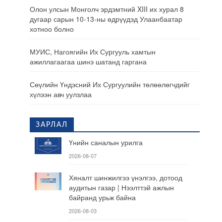
Олон улсын Монголч эрдэмтний XIII их хурал 8
дугаар сарын 10-13-ны өдрүүдэд Улаанбаатар
хотноо болно
МУИС, Нагоягийн Их Сургууль хамтын
ажиллагаагаа шинэ шатанд гаргана
Сөүлийн Үндэсний Их Сургуулийн төлөөлөгчдийг
хүлээн авч уулзлаа
ЗАРЛАЛ
Үнийн саналын урилга
2026-08-07
Хяналт шинжилгээ үнэлгээ, дотоод
аудитын газар | Нээлттэй ажлын
байранд урьж байна
2026-08-03