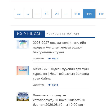
««
«
...
10
20
...
110
111
112
ИХ УНШСАН
СҮҮЛИЙН 30 ХОНОГТ
2026-2027 оны хичээлийн жилийн
намрын улирлын хичээл зохион
байгуулалтын тухай
2026-07-09
9931
МУИС-ийн Үндсэн хуулийн эрх зүйн
хүрээлэн | Нээлттэй ажлын байранд
урьж байна
2026-07-09
5913
Хяналтын тоо үлдсэн
хөтөлбөрүүдийн нөхөн элсэлтийн
бүртгэл 2026.08.10-ны 10:00 цагт