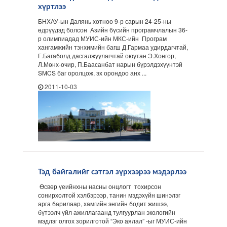
хүртлээ
БНХАУ-ын Далянь хотноо 9-р сарын 24-25-ны
өдрүүдэд болсон Азийн бүсийн програмчлалын 36-
р олимпиадад МУИС-ийн МКС-ийн Програм
хангамжийн тэнхимийн багш Д.Гармаа удирдагчтай,
Г.Багаболд дасгалжуулагчтай оюутан Э.Хонгор,
Л.Мөнх-очир, П.Баасанбат нарын бүрэлдэхүүнтэй
SMCS баг оролцож, эх орондоо анх ...
2011-10-03
Тэд байгалийг сэтгэл зүрхээрээ мэдэрлээ
Өсвөр үеийнхны насны онцлогт тохирсон
сонирхолтой хэлбэрээр, танин мэдэхүйн шинэлэг
арга барилаар, хамгийн энгийн бодит жишээ,
бүтээлч үйл ажиллагаанд тулгуурлан экологийн
мэдлэг олгох зорилготой “Эко аялал” -ыг МУИС-ийн