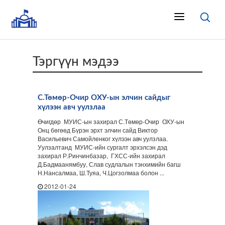
Тэргүүн мэдээ
С.Төмөр-Очир ОХУ-ын элчин сайдыг
хүлээн авч уулзлаа
Өчигдөр МУИС-ын захирал С.Төмөр-Очир ОХУ-ын
Онц бөгөөд Бүрэн эрхт элчин сайд Виктор
Васильевич Самойленког хүлээн авч уулзлаа.
Уулзалтанд МУИС-ийн сургалт эрхэлсэн дэд
захирал Р.Ринчинбазар, ГХСС-ийн захирал
Д.Бадмаанямбуу, Слав судлалын тэнхимийн багш
Н.Нансалмаа, Ш.Туяа, Ч.Цогзолмаа болон ...
2012-01-24