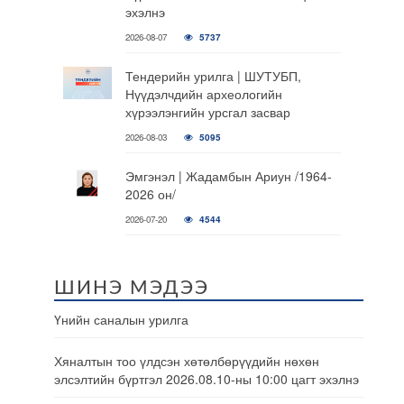
эхэлнэ
2026-08-07
5737
Тендерийн урилга | ШУТУБП,
Нүүдэлчдийн археологийн
хүрээлэнгийн урсгал засвар
2026-08-03
5095
Эмгэнэл | Жадамбын Ариун /1964-
2026 он/
2026-07-20
4544
ШИНЭ МЭДЭЭ
Үнийн саналын урилга
Хяналтын тоо үлдсэн хөтөлбөрүүдийн нөхөн
элсэлтийн бүртгэл 2026.08.10-ны 10:00 цагт эхэлнэ