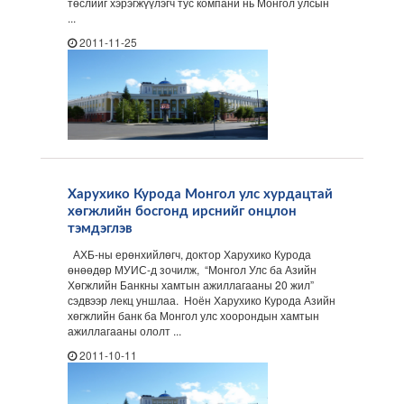
төслийг хэрэгжүүлэгч тус компани нь Монгол улсын
...
2011-11-25
Харухико Курода Монгол улс хурдацтай
хөгжлийн босгонд ирснийг онцлон
тэмдэглэв
АХБ-ны ерөнхийлөгч, доктор Харухико Курода
өнөөдөр МУИС-д зочилж, “Монгол Улс ба Азийн
Хөгжлийн Банкны хамтын ажиллагааны 20 жил”
сэдвээр лекц уншлаа. Ноён Харухико Курода Азийн
хөгжлийн банк ба Монгол улс хоорондын хамтын
ажиллагааны ололт ...
2011-10-11