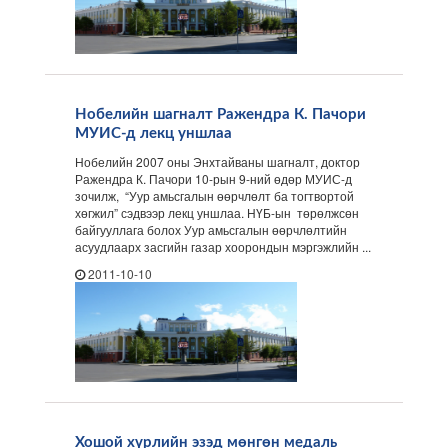
Нобелийн шагналт Ражендра К. Пачори
МУИС-д лекц уншлаа
Нобелийн 2007 оны Энхтайваны шагналт, доктор
Ражендра К. Пачори 10-рын 9-ний өдөр МУИС-д
зочилж, “Уур амьсгалын өөрчлөлт ба тогтвортой
хөгжил” сэдвээр лекц уншлаа. НҮБ-ын төрөлжсөн
байгууллага болох Уур амьсгалын өөрчлөлтийн
асуудлаарх засгийн газар хоорондын мэргэжлийн ...
2011-10-10
Хошой хүрлийн эзэд мөнгөн медаль