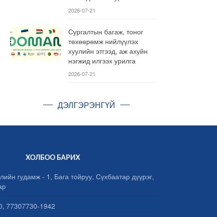
2026-07-21
Сургалтын багаж, тоног
төхөөрөмж нийлүүлэх
хуулийн этгээд, аж ахуйн
нэгжид илгээх урилга
2026-07-21
ДЭЛГЭРЭНГҮЙ
ХОЛБОО БАРИХ
лийн гудамж - 1, Бага тойруу, Сүхбаатар дүүрэг,
ар
, 77307730-1942