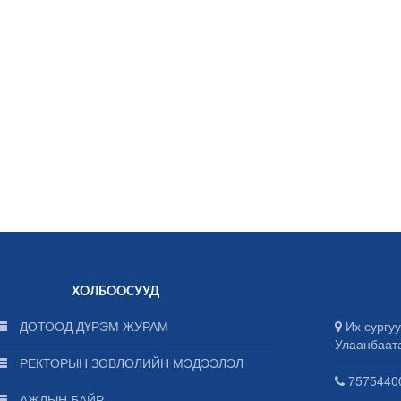
ХОЛБООСУУД
ДОТООД ДҮРЭМ ЖУРАМ
Их сургуу
Улаанбаат
РЕКТОРЫН ЗӨВЛӨЛИЙН МЭДЭЭЛЭЛ
75754400
АЖЛЫН БАЙР