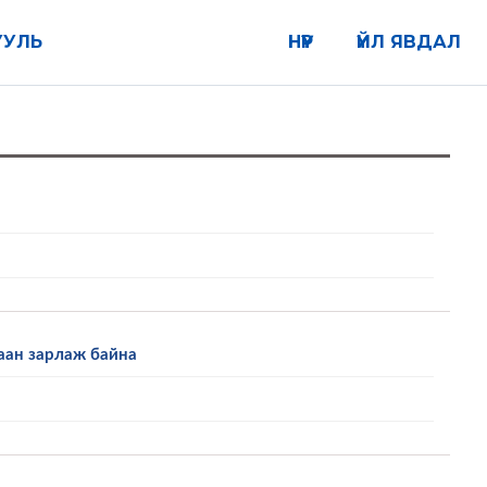
УУЛЬ
НҮҮР
ҮЙЛ ЯВДАЛ
аан зарлаж байна