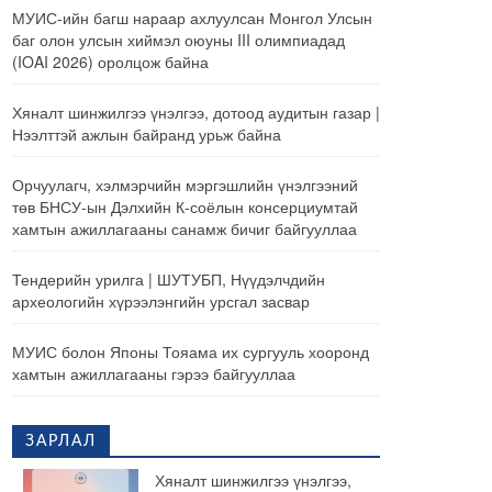
МУИС-ийн багш нараар ахлуулсан Монгол Улсын
баг олон улсын хиймэл оюуны III олимпиадад
(IOAI 2026) оролцож байна
Хяналт шинжилгээ үнэлгээ, дотоод аудитын газар |
Нээлттэй ажлын байранд урьж байна
Орчуулагч, хэлмэрчийн мэргэшлийн үнэлгээний
төв БНСУ-ын Дэлхийн К-соёлын консерциумтай
хамтын ажиллагааны санамж бичиг байгууллаа
Тендерийн урилга | ШУТУБП, Нүүдэлчдийн
археологийн хүрээлэнгийн урсгал засвар
МУИС болон Японы Тояама их сургууль хооронд
хамтын ажиллагааны гэрээ байгууллаа
ЗАРЛАЛ
Хяналт шинжилгээ үнэлгээ,