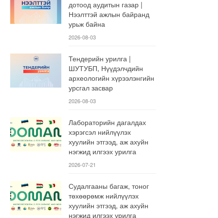
дотоод аудитын газар |
Нээлттэй ажлын байранд
урьж байна
2026-08-03
Тендерийн урилга |
ШУТУБП, Нүүдэлчдийн
археологийн хүрээлэнгийн
урсгал засвар
2026-08-03
Лабораторийн дагалдах
хэрэгсэл нийлүүлэх
хуулийн этгээд, аж ахуйн
нэгжид илгээх урилга
2026-07-21
Судалгааны багаж, тоног
төхөөрөмж нийлүүлэх
хуулийн этгээд, аж ахуйн
нэгжид илгээх урилга