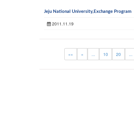
Jeju National University,Exchange Program
2011.11.19
««
«
...
10
20
...