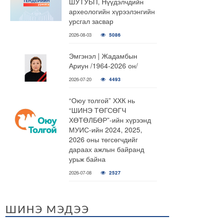
ШУТУБП, Нүүдэлчдийн
археологийн хүрээлэнгийн
урсгал засвар
2026-08-03
5086
Эмгэнэл | Жадамбын
Ариун /1964-2026 он/
2026-07-20
4493
“Оюу толгой” ХХК нь
“ШИНЭ ТӨГСӨГЧ
ХӨТӨЛБӨР”-ийн хүрээнд
МУИС-ийн 2024, 2025,
2026 оны төгсөгчдийг
дараах ажлын байранд
урьж байна
2026-07-08
2527
ШИНЭ МЭДЭЭ