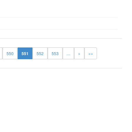
550
551
552
553
...
»
»»