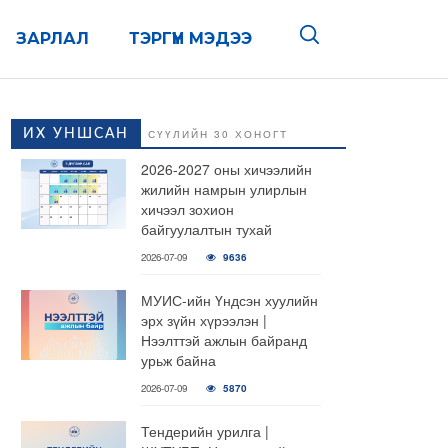
ЗАРЛАЛ
ТЭРГҮҮН МЭДЭЭ
ИХ УНШСАН
СҮҮЛИЙН 30 ХОНОГТ
2026-2027 оны хичээлийн
жилийн намрын улирлын
хичээл зохион
байгуулалтын тухай
2026-07-09
9636
МУИС-ийн Үндсэн хуулийн
эрх зүйн хүрээлэн |
Нээлттэй ажлын байранд
урьж байна
2026-07-09
5870
Тендерийн урилга |