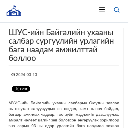
ШУС-ийн Байгалийн ухааны
салбар сургуулийн урлагийн
бага наадам амжилттай
боллоо
2024-03-13
МУИС-ийн Байгалийн ухааны салбарын Оюутны зөвлөл
нь оюутан залуучуудын эв нэгдэл, хамт олонч байдал,
багаар ажиллах чадвар, гоо зүйн мэдлэгийг дээшлүүлэх,
амралт чөлөөт цагийг зөв боловсон
өнгөрүүлэх
зорилгоор
энэ сарын 03-ны өдөр урлагийн бага наадмаа зохион