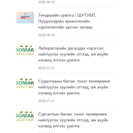
2026-08-03
Тендерийн урилга | ШУТУБП,
Нүүдэлчдийн археологийн
хүрээлэнгийн урсгал засвар
2026-08-03
Лабораторийн дагалдах хэрэгсэл
нийлүүлэх хуулийн этгээд, аж ахуйн
нэгжид илгээх урилга
2026-07-21
Судалгааны багаж, тоног төхөөрөмж
нийлүүлэх хуулийн этгээд, аж ахуйн
нэгжид илгээх урилга
2026-07-21
Сургалтын багаж, тоног төхөөрөмж
нийлүүлэх хуулийн этгээд, аж ахуйн
нэгжид илгээх урилга