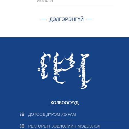
2026-07-21
ДЭЛГЭРЭНГҮЙ
ХОЛБООСУУД
ДОТООД ДҮРЭМ ЖУРАМ
РЕКТОРЫН ЗӨВЛӨЛИЙН МЭДЭЭЛЭЛ