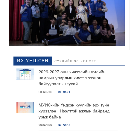
ИХ УНШСАН
СҮҮЛИЙН 30 ХОНОГТ
2026-2027 оны хичээлийн жилийн
намрын улирлын хичээл зохион
байгуулалтын тухай
2026-07-09
9591
МУИС-ийн Үндсэн хуулийн эрх зүйн
хүрээлэн | Нээлттэй ажлын байранд
урьж байна
2026-07-09
5865