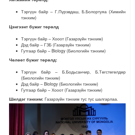
Тэргүүн байр – Г.Пүрэвдаш, Б.Болортуяа (Химийн
тэнхим)
Цэнгээнт бүжиг төрөлд
Тэргүүн байр – Хооот (Газарзүйн тэнхим)
Дэд байр – ГЗБ (Газарзүйн тэнхим)
Гутгаар байр – Biology (Биологийн тэнхим)
Чөлөөт бүжиг төрөлд:
Тэргүүн байр – Б.Бодьсанчир, Б.Төгстөгөлдөр
(Биологийн тэнхим)
Дэд байр – Biology (Биологийн тэнхим)
Гутгаар байр – Хооот (Газарзүйн тэнхим)
Шилдэг тэнхим:
Газарзүйн тэнхим тус тус шалгарлаа.