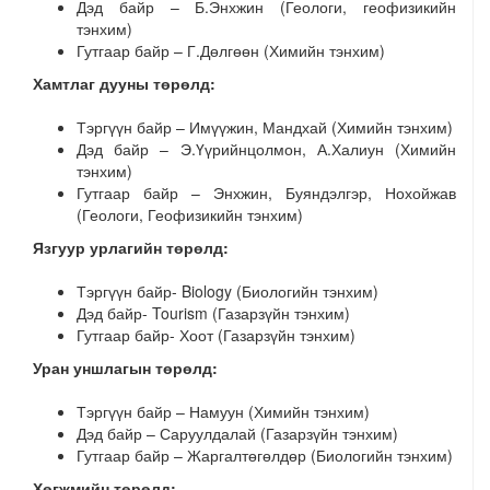
Дэд байр – Б.Энхжин (Геологи, геофизикийн
тэнхим)
Гутгаар байр – Г.Дөлгөөн (Химийн тэнхим)
Хамтлаг дууны төрөлд:
Тэргүүн байр –
Имүүжин
, Мандхай (Химийн тэнхим)
Дэд байр – Э.Үүрийнцолмон, А.Халиун (Химийн
тэнхим)
Гутгаар байр – Энхжин, Буяндэлгэр, Нохойжав
(Геологи, Геофизикийн тэнхим)
Язгуур урлагийн төрөлд:
Тэргүүн байр- Biology (Биологийн тэнхим)
Дэд байр- Tourism (Газарзүйн тэнхим)
Гутгаар байр-
Хоот
(Газарзүйн тэнхим)
Уран
уншлагын
төрөлд:
Тэргүүн байр – Намуун (Химийн тэнхим)
Дэд байр – Саруулдалай (Газарзүйн тэнхим)
Гутгаар байр –
Жаргалтөгөлдөр
(Биологийн тэнхим)
Хөгжмийн төрөлд: