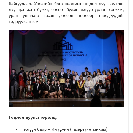
байгууллаа. Урлагийн бага наадмыг гоцлол дуу, хамтлаг
дуу, цэнгээнт бүжиг, чөлөөт бүжиг, язгуур урлаг, хөгжим,
уран уншлага гэсэн долоон төрлөөр шилдгүүдийг
тодруулсан юм.
Гоцлол дууны төрөлд:
Тэргүүн байр –
Имүүжин
(Газарзүйн тэнхим)