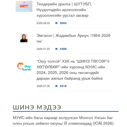
Тендерийн урилга | ШУТУБП,
Нүүдэлчдийн археологийн
хүрээлэнгийн урсгал засвар
2026-08-03
5084
Эмгэнэл | Жадамбын Ариун /1964-2026
он/
2026-07-20
4489
“Оюу толгой” ХХК нь “ШИНЭ ТӨГСӨГЧ
ХӨТӨЛБӨР”-ийн хүрээнд МУИС-ийн
2024, 2025, 2026 оны төгсөгчдийг
дараах ажлын байранд урьж байна
2026-07-08
2518
ШИНЭ МЭДЭЭ
МУИС-ийн багш нараар ахлуулсан Монгол Улсын баг
олон улсын хиймэл оюуны III олимпиадад (IOAI 2026)