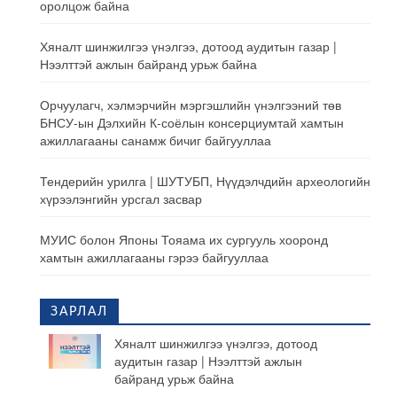
оролцож байна
Хяналт шинжилгээ үнэлгээ, дотоод аудитын газар |
Нээлттэй ажлын байранд урьж байна
Орчуулагч, хэлмэрчийн мэргэшлийн үнэлгээний төв
БНСУ-ын Дэлхийн К-соёлын консерциумтай хамтын
ажиллагааны санамж бичиг байгууллаа
Тендерийн урилга | ШУТУБП, Нүүдэлчдийн археологийн
хүрээлэнгийн урсгал засвар
МУИС болон Японы Тояама их сургууль хооронд
хамтын ажиллагааны гэрээ байгууллаа
ЗАРЛАЛ
Хяналт шинжилгээ үнэлгээ, дотоод
аудитын газар | Нээлттэй ажлын
байранд урьж байна