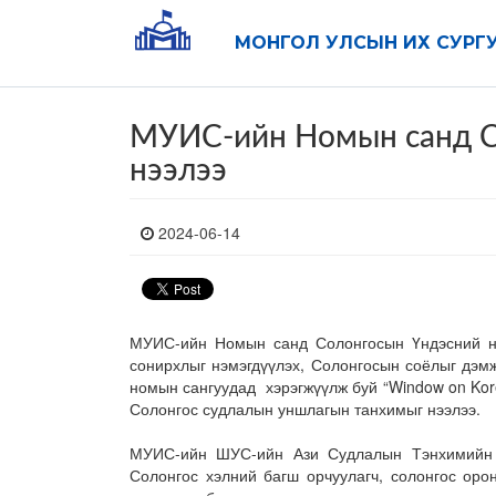
МОНГОЛ УЛСЫН ИХ СУРГ
МУИС-ийн Номын санд С
нээлээ
2024-06-14
МУИС-ийн Номын санд Солонгосын Үндэсний но
сонирхлыг нэмэгдүүлэх, Солонгосын соёлыг дэмж
номын сангуудад хэрэгжүүлж буй “Window on Kor
Солонгос судлалын уншлагын танхимыг нээлээ.
МУИС-ийн ШУС-ийн Ази Судлалын Тэнхимийн С
Солонгос хэлний багш орчуулагч, солонгос оро