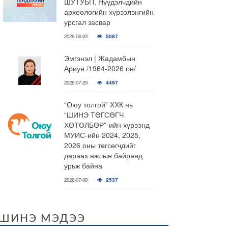
ШУТУБП, Нүүдэлчдийн
археологийн хүрээлэнгийн
урсгал засвар
2026-08-03
5087
Эмгэнэл | Жадамбын
Ариун /1964-2026 он/
2026-07-20
4497
“Оюу толгой” ХХК нь
“ШИНЭ ТӨГСӨГЧ
ХӨТӨЛБӨР”-ийн хүрээнд
МУИС-ийн 2024, 2025,
2026 оны төгсөгчдийг
дараах ажлын байранд
урьж байна
2026-07-08
2537
ШИНЭ МЭДЭЭ