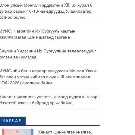
Олон улсын Монголч эрдэмтний XIII их хурал 8
дугаар сарын 10-13-ны өдрүүдэд Улаанбаатар
хотноо болно
МУИС, Нагоягийн Их Сургууль хамтын
ажиллагаагаа шинэ шатанд гаргана
Сөүлийн Үндэсний Их Сургуулийн төлөөлөгчдийг
хүлээн авч уулзлаа
МУИС-ийн багш нараар ахлуулсан Монгол Улсын
баг олон улсын хиймэл оюуны III олимпиадад
(IOAI 2026) оролцож байна
Хяналт шинжилгээ үнэлгээ, дотоод аудитын газар |
Нээлттэй ажлын байранд урьж байна
ЗАРЛАЛ
Хяналт шинжилгээ үнэлгээ,