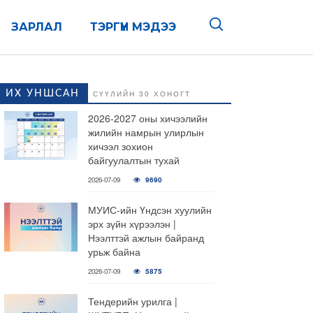
ЗАРЛАЛ
ТЭРГҮҮН МЭДЭЭ
ИХ УНШСАН
СҮҮЛИЙН 30 ХОНОГТ
2026-2027 оны хичээлийн
жилийн намрын улирлын
хичээл зохион
байгуулалтын тухай
2026-07-09
9690
МУИС-ийн Үндсэн хуулийн
эрх зүйн хүрээлэн |
Нээлттэй ажлын байранд
урьж байна
2026-07-09
5875
Тендерийн урилга |