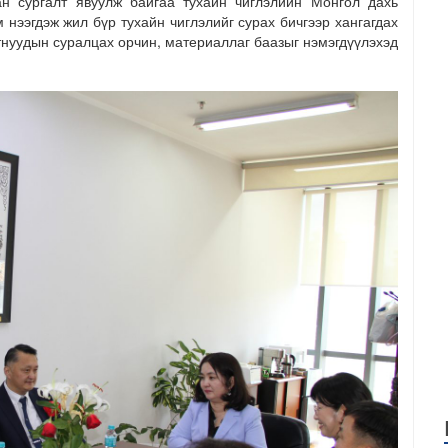
ан сургалт явуулж байгаа тухайн чиглэлийн Монгол дахь
нээгдэж жил бүр тухайн чиглэлийг сурах бичгээр хангагдах
нуудын суралцах орчин, материаллаг баазыг нэмэгдүүлэхэд