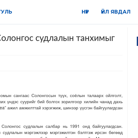
УУЛЬ
НҮҮР
ҮЙЛ ЯВДАЛ
олонгос судлалын танхимыг
мын сангаас Солонгосын түүх, соёлын талаарх ойлголт,
их үндэс суурийг бий болгох зорилгоор хилийн чанад дахь
ea” ажил амжилттай хэрэгжиж, шинээр үүсгэн байгуулагдсан
олонгос судлалын салбар нь 1991 онд байгуулагдсан.
н судлалын мэргэжлээр мэргэжилтэн бэлтгэж ирсэн бөгөөд