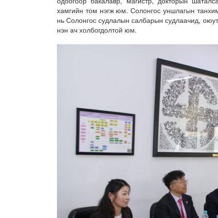
одоогоор бакалавр, магистр, докторын шаталс
хамгийн том нэгж юм. Солонгос уншлагын танхим 
нь Солонгос судлалын салбарын судлаачид, оюут
нэн ач холбогдолтой юм.