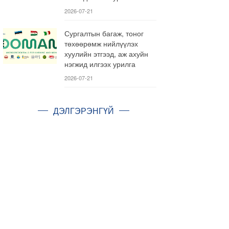
2026-07-21
Сургалтын багаж, тоног
төхөөрөмж нийлүүлэх
хуулийн этгээд, аж ахуйн
нэгжид илгээх урилга
2026-07-21
ДЭЛГЭРЭНГҮЙ