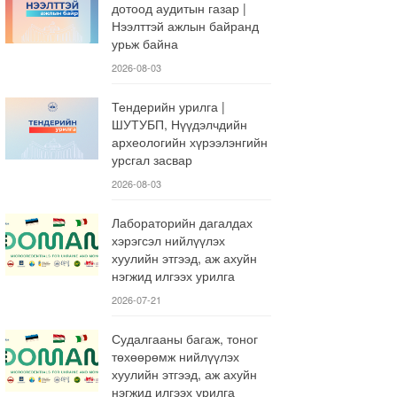
дотоод аудитын газар |
Нээлттэй ажлын байранд
урьж байна
2026-08-03
Тендерийн урилга |
ШУТУБП, Нүүдэлчдийн
археологийн хүрээлэнгийн
урсгал засвар
2026-08-03
Лабораторийн дагалдах
хэрэгсэл нийлүүлэх
хуулийн этгээд, аж ахуйн
нэгжид илгээх урилга
2026-07-21
Судалгааны багаж, тоног
төхөөрөмж нийлүүлэх
хуулийн этгээд, аж ахуйн
нэгжид илгээх урилга