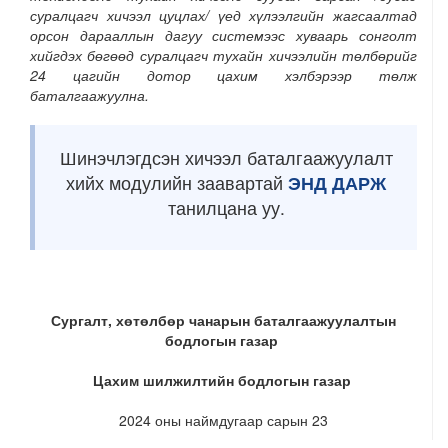
суралцагч хичээл цуцлах/ үед хүлээлгийн жагсаалтад
орсон дарааллын дагуу системээс хуваарь сонголт
хийгдэх бөгөөд суралцагч тухайн хичээлийн төлбөрийг
24 цагийн дотор цахим хэлбэрээр төлж
баталгаажуулна.
Шинэчлэгдсэн хичээл баталгаажуулалт
хийх модулийн заавартай
ЭНД ДАРЖ
танилцана уу.
Сургалт, хөтөлбөр чанарын баталгаажуулалтын
бодлогын газар
Цахим шилжилтийн бодлогын газар
2024 оны наймдугаар сарын 23