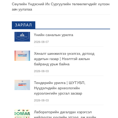
Сөүлийн Үндэсний Их Сургуулийн төлөөлөгчдийг хүлээн
авч уулзлаа
ЗАРЛАЛ
Үнийн саналын урилга
2026-08-07
Хяналт шинжилгээ үнэлгээ, дотоод
аудитын газар | Нээлттэй ажлын
байранд урьж байна
2026-08-03
Тендерийн урилга | ШУТУБП,
Нүүдэлчдийн археологийн
хүрээлэнгийн урсгал засвар
2026-08-03
Лабораторийн дагалдах хэрэгсэл
нийлүүлэх хуулийн этгээд, аж ахуйн