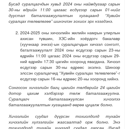
Бусад суралцагчдын хувьд 2024 оны наймдугаар сарын
30-ны өдрийн 11:00 цагаас есдүгээр сарын 01-нийг
дуустал баталгаажуулалтын хугацаанд “Хувийн
суралцах төлөвлөгөө” шинэчлэн зохиох эрх нээгдэнэ.
2024-2025 оны хичээлийн жилийн намрын улирлын
ахисан түвшин, ХЗС-ийн хоёрдогч бакалавр
(хуучнаар эчнээ)-ын суралцагчдын хичээл сонголт,
баталгаажуулалт 2024 оны есдүгээр сарын 23-ны
өдрийн 11:00 цагаас 2024 оны есдүгээр сарын 29-
ний өдрийн 17:30 цагийн хооронд явагдана. Хичээл
есдүгээр сарын 30-ны өдрөөс эхэлнэ. Шинээр
элссэн суралцагчид “Хувийн суралцах төлөвлөгөө”-г
есдүгээр сарын 16-ны өдрөөс 20-ны хооронд хийнэ.
Сонгосон хичээлийн багц цагийн төлбөрийг 24 цагийн
дотор цахим хэлбэрээр төлж баталгаажуулна.
Суралцагч баталгаажуулсан хичээлээ
баталгаажуулалтын хугацаанд өөрөө цуцалж болно.
Хичээлийн суудал дүүрсэн тохиолдолд тухайн
хичээлийн хүлээлгийн жагсаалтад орж болно. Энэ
тохиолдолд тухайн хичээлд суудал гарсан /бусад