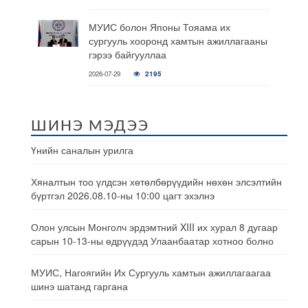
МУИС болон Японы Тояама их
сургууль хооронд хамтын ажиллагааны
гэрээ байгууллаа
2026-07-29
2195
ШИНЭ МЭДЭЭ
Үнийн саналын урилга
Хяналтын тоо үлдсэн хөтөлбөрүүдийн нөхөн элсэлтийн
бүртгэл 2026.08.10-ны 10:00 цагт эхэлнэ
Олон улсын Монголч эрдэмтний XIII их хурал 8 дугаар
сарын 10-13-ны өдрүүдэд Улаанбаатар хотноо болно
МУИС, Нагоягийн Их Сургууль хамтын ажиллагаагаа
шинэ шатанд гаргана