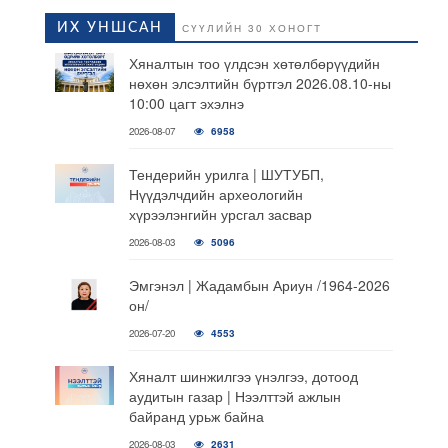
ИХ УНШСАН
СҮҮЛИЙН 30 ХОНОГТ
Хяналтын тоо үлдсэн хөтөлбөрүүдийн
нөхөн элсэлтийн бүртгэл 2026.08.10-ны
10:00 цагт эхэлнэ
2026-08-07
6958
Тендерийн урилга | ШУТУБП,
Нүүдэлчдийн археологийн
хүрээлэнгийн урсгал засвар
2026-08-03
5096
Эмгэнэл | Жадамбын Ариун /1964-2026
он/
2026-07-20
4553
Хяналт шинжилгээ үнэлгээ, дотоод
аудитын газар | Нээлттэй ажлын
байранд урьж байна
2026-08-03
2631