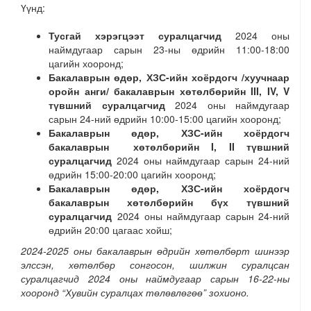
Үүнд:
Тусгай хэрэгцээт суралцагчид
2024 оны
наймдугаар сарын 23-ны өдрийн 11:00-18:00
цагийн хооронд;
Бакалаврын өдөр, ХЗС-ийн хоёрдогч /хуучнаар
оройн анги/ бакалаврын хөтөлбөрийн III, IV, V
түвшний суралцагчид
2024 оны наймдугаар
сарын 24-ний өдрийн 10:00-15:00 цагийн хооронд;
Бакалаврын өдөр, ХЗС-ийн хоёрдогч
бакалаврын хөтөлбөрийн I, II түвшний
суралцагчид
2024 оны наймдугаар сарын 24-ний
өдрийн 15:00-20:00 цагийн хооронд;
Бакалаврын өдөр, ХЗС-ийн хоёрдогч
бакалаврын хөтөлбөрийн бүх түвшний
суралцагчид
2024 оны наймдугаар сарын 24-ний
өдрийн 20:00 цагаас хойш;
2024-2025 оны бакалаврын өдрийн хөтөлбөрт шинээр
элссэн, хөтөлбөр сонгосон, шилжин суралцсан
суралцагчид 2024 оны наймдугаар сарын 16-22-ны
хооронд “Хувийн суралцах төлөвлөгөө” зохионо.