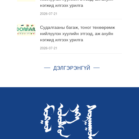
нэгжид илгээх урилга
2026-07-21
Судалгааны багаж, тоног төхөөрөмж
нийлүүлэх хуулийн этгээд, аж ахуйн
нэгжид илгээх урилга
2026-07-21
ДЭЛГЭРЭНГҮЙ