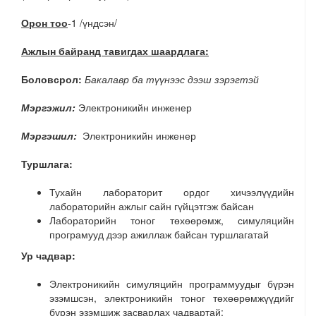
Орон тоо
-1 /үндсэн/
Ажлын байранд тавигдах шаардлага:
Боловсрол:
Бакалавр ба түүнээс дээш зэрэгтэй
Мэргэжил:
Электроникийн инженер
Мэргэшил:
Электроникийн инженер
Туршлага:
Тухайн лабораторит ордог хичээлүүдийн
лабораторийн ажлыг сайн гүйцэтгэж байсан
Лабораторийн тоног төхөөрөмж, симуляцийн
програмууд дээр ажиллаж байсан туршлагатай
Ур чадвар:
Электроникийн симуляцийн программуудыг бүрэн
эзэмшсэн, электроникийн тоног төхөөрөмжүүдийг
бүрэн эзэмшиж засварлах чадвартай;