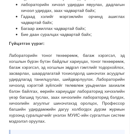
лабораторийн хичээл удирдан явуулах, дадлагын
хичээл удирдах, заах чадвартай байх;
Гадаад хэлийг мэргэжлийн орчинд ашиглах
чадвартай байх;
Багаар ажиллах чадвартай байх;
Бие даан суралцах чадвартай байх;
Гүйцэтгэх үүрэг:
Лабораторийн тоног төхөөрөмж, багаж хэрэгсэл, эд
хогшлын бүрэн бүтэн байдлыг хариуцах, тоног төхөөрөмж,
багаж хэрэгсэл, эд хогшлын эвдрэл гэмтлийг тодорхойлох,
засварлах, шаардлагатай тохиолдолд шинэчлэх асуудлыг
удирдлагад танилцуулах, шийдвэрлүүлэх. Лабораторийн
хичээлд хэрэгтэй зүйлсийг төлөвлөж урьдчилан захиалж
бэлэн байлгах, өөрийн хариуцдаг лабораторид хичээлийн
үеэр багшид туслах, заах хичээлийн лабораторид бэлдэх,
хичээлийн агуулгыг шинэчлэхэд оролцох, Профессор
багшийн удирдамжийн дагуу холбогдох дүрэм журмын
хүрээнд суралцагчийг үнэлэх МУИС-ийн сургалтын систем
мэдээлэл оруулах.