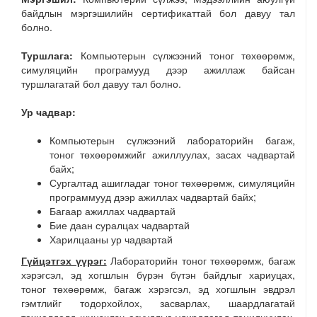
байдлын мэргэшилийн сертификаттай бол давуу тал
болно.
Туршлага:
Компьютерын сүлжээний тоног төхөөрөмж,
симуляцийн програмууд дээр ажиллаж байсан
туршлагатай бол давуу тал болно.
Ур чадвар:
Компьютерын сүлжээний лабораторийн багаж,
тоног төхөөрөмжийг ажиллуулах, засах чадвартай
байх;
Сургалтад ашигладаг тоног төхөөрөмж, симуляцийн
программууд дээр ажиллах чадвартай байх;
Багаар ажиллах чадвартай
Бие даан суралцах чадвартай
Харилцааны ур чадвартай
Гүйцэтгэх үүрэг:
Лабораторийн тоног төхөөрөмж, багаж
хэрэгсэл, эд хогшлын бүрэн бүтэн байдлыг хариуцах,
тоног төхөөрөмж, багаж хэрэгсэл, эд хогшлын эвдрэл
гэмтлийг тодорхойлох, засварлах, шаардлагатай