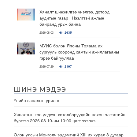
Хяналт шинжилгээ үнэлгээ, дотоод
аудитын газар | Нээлттэй ажлын
байранд урьж байна
2026-08-03
2635
МУИС болон Японы Тояама их
сургууль хооронд хамтын ажиллагааны
гэрээ байгууллаа
2026-07-29
2197
ШИНЭ МЭДЭЭ
Үнийн саналын урилга
Хяналтын тоо үлдсэн хөтөлбөрүүдийн нөхөн элсэлтийн
бүртгэл 2026.08.10-ны 10:00 цагт эхэлнэ
Олон улсын Монголч эрдэмтний XIII их хурал 8 дугаар