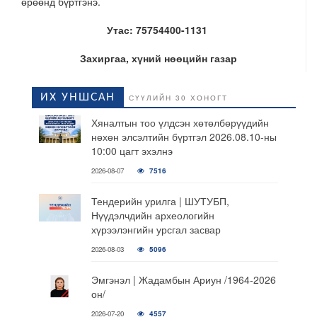
өрөөнд бүртгэнэ.
Утас: 75754400-1131
Захиргаа, хүний нөөцийн газар
ИХ УНШСАН
СҮҮЛИЙН 30 ХОНОГТ
Хяналтын тоо үлдсэн хөтөлбөрүүдийн
нөхөн элсэлтийн бүртгэл 2026.08.10-ны
10:00 цагт эхэлнэ
2026-08-07
7516
Тендерийн урилга | ШУТУБП,
Нүүдэлчдийн археологийн
хүрээлэнгийн урсгал засвар
2026-08-03
5096
Эмгэнэл | Жадамбын Ариун /1964-2026
он/
2026-07-20
4557