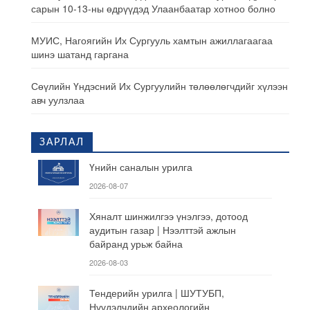
сарын 10-13-ны өдрүүдэд Улаанбаатар хотноо болно
МУИС, Нагоягийн Их Сургууль хамтын ажиллагаагаа
шинэ шатанд гаргана
Сөүлийн Үндэсний Их Сургуулийн төлөөлөгчдийг хүлээн
авч уулзлаа
ЗАРЛАЛ
Үнийн саналын урилга
2026-08-07
Хяналт шинжилгээ үнэлгээ, дотоод
аудитын газар | Нээлттэй ажлын
байранд урьж байна
2026-08-03
Тендерийн урилга | ШУТУБП,
Нүүдэлчдийн археологийн