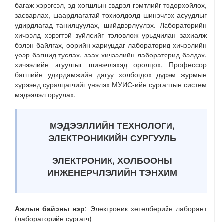
багаж хэрэгсэл, эд хогшлын эвдрэл гэмтлийг тодорхойлох,
засварлах, шаардлагатай тохиолдолд шинэчлэх асуудлыг
удирдлагад танилцуулах, шийдвэрлүүлэх. Лабораторийн
хичээлд хэрэгтэй зүйлсийг төлөвлөж урьдчилан захиалж
бэлэн байлгах, өөрийн хариуцдаг лабораторид хичээлийн
үеэр багшид туслах, заах хичээлийн лабораторид бэлдэх,
хичээлийн агуулгыг шинэчлэхэд оролцох, Профессор
багшийн удирдамжийн дагуу холбогдох дүрэм журмын
хүрээнд суралцагчийг үнэлэх МУИС-ийн сургалтын систем
мэдээлэл оруулах.
МЭДЭЭЛЛИЙН
ТЕХНОЛОГИ
,
ЭЛЕКТРОНИКИЙН
СУРГУУЛЬ
ЭЛЕКТРОНИК, ХОЛБООНЫ
ИНЖЕНЕРЧЛЭЛИЙН ТЭНХИМ
Ажлын байрны нэр
:
Электроник хөтөлбөрийн лаборант
(лабораторийн сургагч)