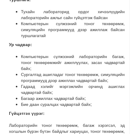
Тухайн лабораторид ордог хичээлүүдийн
лабораторийн ажлыг сайн гүйцэтгэж байсан
Компьютерын сүлжээний тоног төхөөрөмж,
симуляцийн программууд дээр ажиллаж байсан
туршлагатай
Ур чадвар:
Компьютерын сүлжээний лабораторийн багаж,
тоног төхөөрөмжийг ажиллуулах, засах чадвартай
байх;
Сургалтад ашигладаг тоног төхөөрөмж, симуляцийн
программууд дээр ажиллах чадвартай байх;
Гадаад хэлийг мэргэжлийн орчинд ашиглах
чадвартай байх;
Багаар ажиллах чадвартай байх;
Бие даан суралцах чадвартай байх;
Гүйцэтгэх үүрэг:
Лабораторийн тоног төхөөрөмж, багаж хэрэгсэл, эд
хогшлын бүрэн бүтэн байдлыг хариуцах, тоног төхөөрөмж,