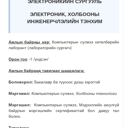
ЭЛЕКТРОНИКИЙН
СУРГУУЛЬ
ЭЛЕКТРОНИК, ХОЛБООНЫ
ИНЖЕНЕРЧЛЭЛИЙН ТЭНХИМ
Ажлын байрны нэр
:
Компьютерын сүлжээ хөтөлбөрийн
лаборант (лабораторийн сургагч)
Орон тоо
-1 /үндсэн/
Ажлын байранд тавигдах шаардлага:
Боловсрол:
Бакалавр ба түүнээс дээш зэрэгтэй
Мэргэжил:
Компьютер
ын сүлж
ээ, Холбооны технологи
Мэргэшил:
Компьютер
ын сүлж
э
э, Мэдээллийн аюулгүй
байдлын мэргэшлийн сертификаттай бол давуу тал
болно.
Туршлага: