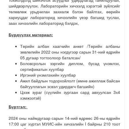
тохиолдолд шинэчлэх асуудлыг удирдлагад танилцуулах,
шийдвэрлүүлэх. Лабораторийн хичээлд хэрэгтэй зүйлсийг
төлөвлөж урьдчилан захиалж бэлэн байлгах, өөрийн
хариуцдаг лабораторид хичээлийн үеэр багшид туслах,
заах хичээлийн лабораторид бэлдэх,
Бүрдүүлэх материал:
Төрийн албан хаагчийн анкет /Төрийн албаны
зөвлөлийн 2022 оны нэгдүгээр сарын 31-ний өдрийн
05 дугаар тогтоолоор баталсан/
Боловсролын зэргийн диплом, бусад үнэмлэх,
сертификатын хуулбар
Иргэний үнэмлэхийн хуулбар
Ажил байдлын тодорхойлолт (өмнө ажиллаж байсан
байгууллагын эсвэл удирдагч багшийн)
Цээж зураг (сүүлийн зургаан сард авхуулсан 3х4
хэмжээтэй)
Бүртгэл:
2024 оны наймдугаар сарын 14-ний өдрөөс 26-ны өдрийн
17:00 цаг хүртэл МУИС-ийн хичээлийн I байрны 210 тоот