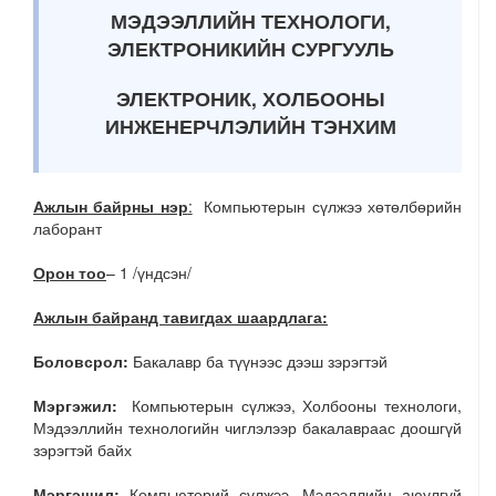
МЭДЭЭЛЛИЙН ТЕХНОЛОГИ,
ЭЛЕКТРОНИКИЙН СУРГУУЛЬ
ЭЛЕКТРОНИК, ХОЛБООНЫ
ИНЖЕНЕРЧЛЭЛИЙН ТЭНХИМ
Ажлын байрны нэр
:
Компьютерын сүлжээ хөтөлбөрийн
лаборант
Орон тоо
– 1 /үндсэн/
Ажлын байранд тавигдах шаардлага:
Боловсрол:
Бакалавр ба түүнээс дээш зэрэгтэй
Мэргэжил:
Компьютерын сүлжээ, Холбооны технологи,
Мэдээллийн технологийн чиглэлээр бакалавраас доошгүй
зэрэгтэй байх
Мэргэшил:
Компьютерий сүлжээ, Мэдээллийн аюулгүй