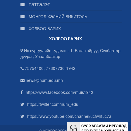
ТЭТГЭЛЭГ
МОНГОЛ ХЭЛНИЙ ВИКИТОЛЬ
ХОЛБОО БАРИХ
ХОЛБОО БАРИХ
Их сургуулийн гудамж - 1, Бага тойруу, Сүхбаатар
дүүрэг, Улаанбаатар
75754400, 77307730-1942
news@num.edu.mn
https://www.facebook.com/muis1942
https://twitter.com/num_edu
https://www.youtube.com/channel/ucfwhf5c7a
СУЛ ХАРААТАЙ ИРГЭДЭД
ЗОРИУЛСАН ХУВИЛБАР
© МОНГОЛ УЛСЫН ИХ СУРГУУЛЬ