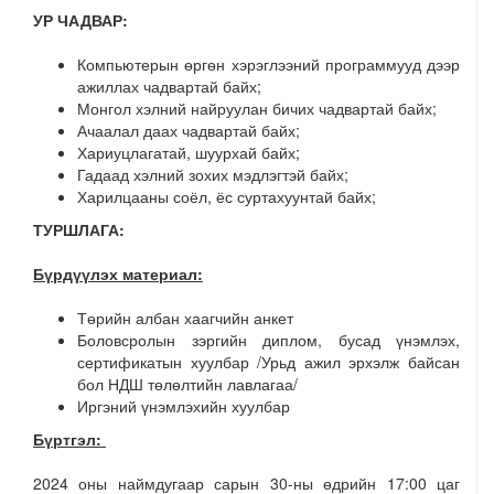
УР ЧАДВАР:
Компьютерын өргөн хэрэглээний программууд дээр
ажиллах чадвартай байх;
Монгол хэлний найруулан бичих чадвартай байх;
Ачаалал даах чадвартай байх;
Хариуцлагатай, шуурхай байх;
Гадаад хэлний зохих мэдлэгтэй байх;
Харилцааны соёл, ёс суртахуунтай байх;
ТУРШЛАГА:
Бүрдүүлэх материал:
Төрийн албан хаагчийн анкет
Боловсролын зэргийн диплом, бусад үнэмлэх,
сертификатын хуулбар /Урьд ажил эрхэлж байсан
бол НДШ төлөлтийн лавлагаа/
Иргэний үнэмлэхийн хуулбар
Бүртгэл:
2024 оны наймдугаар сарын 30-ны өдрийн 17:00 цаг