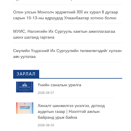
Олон улсын Монголч эрдэмтний XIII их хурал 8 дугаар
сарын 10-13-ны өдрүүдэд Улаанбаатар хотноо болно
МУИС, Нагоягийн Их Сургууль хамтын ажиллагаагаа
шинэ шатанд гаргана
Сөүлийн Үндэсний Их Сургуулийн төлөөлөгчдийг хүлээн
авч уулзлаа
ЗАРЛАЛ
Үнийн саналын урилга
2026-08-07
Хяналт шинжилгээ үнэлгээ, дотоод
аудитын газар | Нээлттэй ажлын
байранд урьж байна
2026-08-03