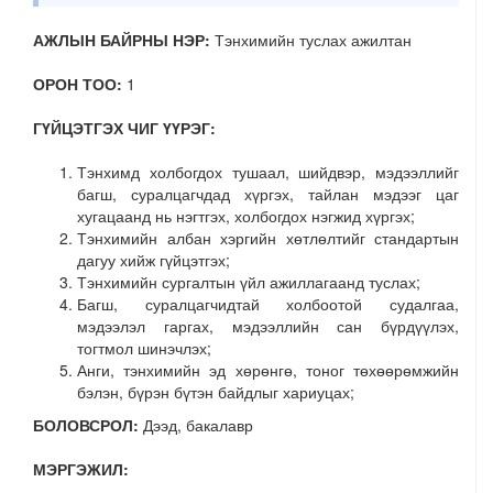
АЖЛЫН БАЙРНЫ НЭР:
Тэнхимийн туслах ажилтан
ОРОН ТОО:
1
ГҮЙЦЭТГЭХ ЧИГ ҮҮРЭГ:
Тэнхимд холбогдох тушаал, шийдвэр, мэдээллийг
багш, суралцагчдад хүргэх, тайлан мэдээг цаг
хугацаанд нь нэгтгэх, холбогдох нэгжид хүргэх;
Тэнхимийн албан хэргийн хөтлөлтийг стандартын
дагуу хийж гүйцэтгэх;
Тэнхимийн сургалтын үйл ажиллагаанд туслах;
Багш, суралцагчидтай холбоотой судалгаа,
мэдээлэл гаргах, мэдээллийн сан бүрдүүлэх,
тогтмол шинэчлэх;
Анги, тэнхимийн эд хөрөнгө, тоног төхөөрөмжийн
бэлэн, бүрэн бүтэн байдлыг хариуцах;
БОЛОВСРОЛ:
Дээд, бакалавр
МЭРГЭЖИЛ: