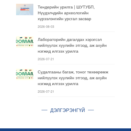
Тендерийн урилга | ШУТУБП,
Нүүдэлчдийн археологийн
хүрээлэнгийн урсгал засвар
2026-08-03
Лабораторийн дагалдах хэрэгсэл
нийлүүлэх хуулийн этгээд, аж ахуйн
нэгжид илгээх урилга
2026-07-21
Судалгааны багаж, тоног төхөөрөмж
нийлүүлэх хуулийн этгээд, аж ахуйн
нэгжид илгээх урилга
2026-07-21
ДЭЛГЭРЭНГҮЙ