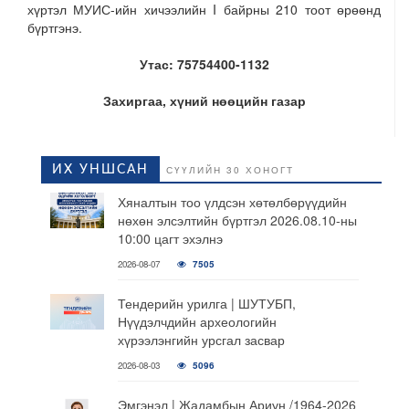
хүртэл МУИС-ийн хичээлийн I байрны 210 тоот өрөөнд
бүртгэнэ.
Утас: 75754400-1132
Захиргаа, хүний нөөцийн газар
ИХ УНШСАН
СҮҮЛИЙН 30 ХОНОГТ
Хяналтын тоо үлдсэн хөтөлбөрүүдийн
нөхөн элсэлтийн бүртгэл 2026.08.10-ны
10:00 цагт эхэлнэ
2026-08-07
7505
Тендерийн урилга | ШУТУБП,
Нүүдэлчдийн археологийн
хүрээлэнгийн урсгал засвар
2026-08-03
5096
Эмгэнэл | Жадамбын Ариун /1964-2026