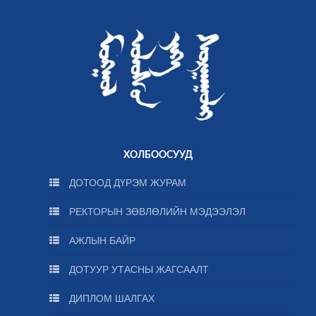
ХОЛБООСУУД
ДОТООД ДҮРЭМ ЖУРАМ
РЕКТОРЫН ЗӨВЛӨЛИЙН МЭДЭЭЛЭЛ
АЖЛЫН БАЙР
ДОТУУР УТАСНЫ ЖАГСААЛТ
ДИПЛОМ ШАЛГАХ