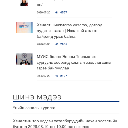
он/
2026-07-20
4557
Хяналт шинжилгээ үнэлгээ, дотоод
аудитын газар | Нээлттэй ажлын
байранд урьж байна
2026-08-03
2635
МУИС болон Японы Тояама их
сургууль хооронд хамтын ажиллагааны
гэрээ байгууллаа
2026-07-29
2197
ШИНЭ МЭДЭЭ
Үнийн саналын урилга
Хяналтын тоо үлдсэн хөтөлбөрүүдийн нөхөн элсэлтийн
бүртгэл 2026.08.10-ны 10:00 цагт эхэлнэ