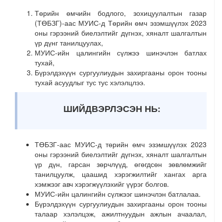
Төрийн өмчийн бодлого, зохицуулалтын газар
(ТӨБЗГ)-аас МУИС-д Төрийн өмч эзэмшүүлэх 2023
оны гэрээний биелэлтийг дүгнэх, хяналт шалгалтын
үр дүнг танилцуулах,
МУИС-ийн цалингийн сүлжээ шинэчлэн батлах
тухай,
Бүрэлдэхүүн сургуулиудын захиргааны орон тооны
тухай асуудлыг тус тус хэлэлцлээ.
ШИЙДВЭРЛЭСЭН НЬ:
ТӨБЗГ-аас МУИС-д төрийн өмч эзэмшүүлэх 2023
оны гэрээний биелэлтийг дүгнэх, хяналт шалгалтын
үр дүн, гарсан зөрчлүүд, өгөгдсөн зөвлөмжийг
танилцуулж, цаашид хэрэгжилтийг хангах арга
хэмжээг авч хэрэгжүүлэхийг үүрэг болгов.
МУИС-ийн цалингийн сүлжээг шинэчлэн батлалаа.
Бүрэлдэхүүн сургуулиудын захиргааны орон тооны
талаар хэлэлцэж, ажилтнуудын ажлын ачаалал,