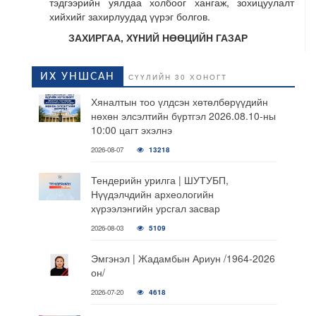
тэдгээрийн уялдаа холбоог хангаж, зохицуулалт
хийхийг захирлуудад үүрэг болгов.
ЗАХИРГАА, ХҮНИЙ НӨӨЦИЙН ГАЗАР
ИХ УНШСАН
СҮҮЛИЙН 30 ХОНОГТ
Хяналтын тоо үлдсэн хөтөлбөрүүдийн
нөхөн элсэлтийн бүртгэл 2026.08.10-ны
10:00 цагт эхэлнэ
2026-08-07
13218
Тендерийн урилга | ШУТУБП,
Нүүдэлчдийн археологийн
хүрээлэнгийн урсгал засвар
2026-08-03
5109
Эмгэнэл | Жадамбын Ариун /1964-2026
он/
2026-07-20
4618