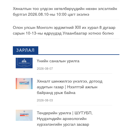
Хяналтын тоо үлдсэн хөтөлбөрүүдийн нөхөн элсэлтийн
бүртгэл 2026.08.10-ны 10:00 цагт эхэлнэ
Олон улсын Монголч эрдэмтний XIII их хурал 8 дугаар
сарын 10-13-ны өдрүүдэд Улаанбаатар хотноо болно
ЗАРЛАЛ
Үнийн саналын урилга
2026-08-07
Хяналт шинжилгээ үнэлгээ, дотоод
аудитын газар | Нээлттэй ажлын
байранд урьж байна
2026-08-03
Тендерийн урилга | ШУТУБП,
Нүүдэлчдийн археологийн
хүрээлэнгийн урсгал засвар