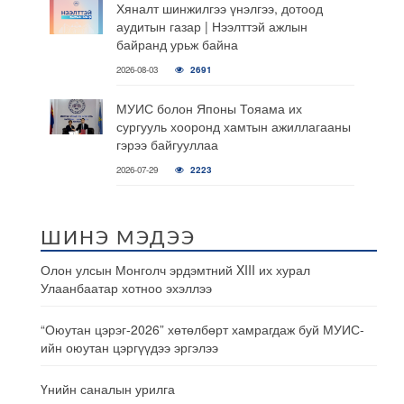
Хяналт шинжилгээ үнэлгээ, дотоод
аудитын газар | Нээлттэй ажлын
байранд урьж байна
2026-08-03
2691
МУИС болон Японы Тояама их
сургууль хооронд хамтын ажиллагааны
гэрээ байгууллаа
2026-07-29
2223
ШИНЭ МЭДЭЭ
Олон улсын Монголч эрдэмтний XIII их хурал
Улаанбаатар хотноо эхэллээ
“Оюутан цэрэг-2026” хөтөлбөрт хамрагдаж буй МУИС-
ийн оюутан цэргүүдээ эргэлээ
Үнийн саналын урилга