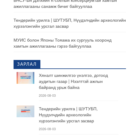
БНСУ-ын Дэлхийн К-соёлын консерциумтай хамтын
ажиллагааны санамж бичиг байгууллаа
Тендерийн урилга | ШУТУБП, Нүүдэлчдийн археологийн
хүрээлэнгийн урсгал засвар
МУИС болон Японы Тояама их сургууль хооронд
хамтын ажиллагааны гэрээ байгууллаа
ЗАРЛАЛ
Хяналт шинжилгээ үнэлгээ, дотоод
аудитын газар | Нээлттэй ажлын
байранд урьж байна
2026-08-03
Тендерийн урилга | ШУТУБП,
Нүүдэлчдийн археологийн
хүрээлэнгийн урсгал засвар
2026-08-03