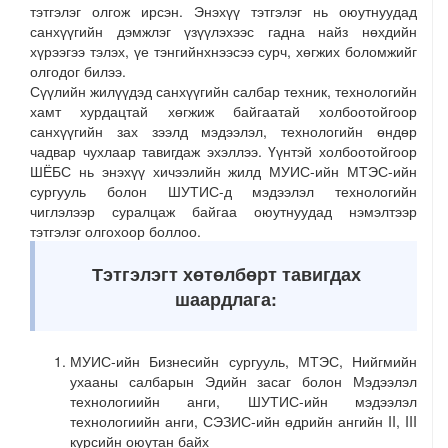
тэтгэлэг олгож ирсэн. Энэхүү тэтгэлэг нь оюутнуудад
санхүүгийн дэмжлэг үзүүлэхээс гадна найз нөхдийн
хүрээгээ тэлэх, үе тэнгийнхнээсээ сурч, хөгжих боломжийг
олгодог билээ.
Сүүлийн жилүүдэд санхүүгийн салбар техник, технологийн
хамт хурдацтай хөгжиж байгаатай холбоотойгоор
санхүүгийн зах зээлд мэдээлэл, технологийн өндөр
чадвар чухлаар тавигдаж эхэллээ. Үүнтэй холбоотойгоор
ШЁБС нь энэхүү хичээлийн жилд МУИС-ийн МТЭС-ийн
сургууль болон ШУТИС-д мэдээлэл технологийн
чиглэлээр суралцаж байгаа оюутнуудад нэмэлтээр
тэтгэлэг олгохоор боллоо.
Тэтгэлэгт хөтөлбөрт тавигдах
шаардлага:
МУИС-ийн Бизнесийн сургууль, МТЭС, Нийгмийн
ухааны салбарын Эдийн засаг болон Мэдээлэл
технологиийн анги, ШУТИС-ийн мэдээлэл
технологиийн анги, СЭЗИС-ийн өдрийн ангийн II, III
курсийн оюутан байх