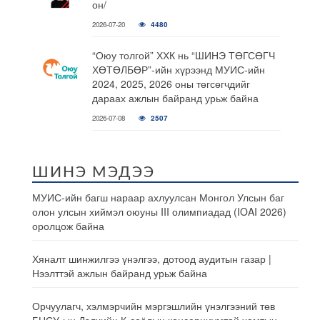
он/
2026-07-20
4480
“Оюу толгой” ХХК нь “ШИНЭ ТӨГСӨГЧ
ХӨТӨЛБӨР”-ийн хүрээнд МУИС-ийн
2024, 2025, 2026 оны төгсөгчдийг
дараах ажлын байранд урьж байна
2026-07-08
2507
ШИНЭ МЭДЭЭ
МУИС-ийн багш нараар ахлуулсан Монгол Улсын баг
олон улсын хиймэл оюуны III олимпиадад (IOAI 2026)
оролцож байна
Хяналт шинжилгээ үнэлгээ, дотоод аудитын газар |
Нээлттэй ажлын байранд урьж байна
Орчуулагч, хэлмэрчийн мэргэшлийн үнэлгээний төв