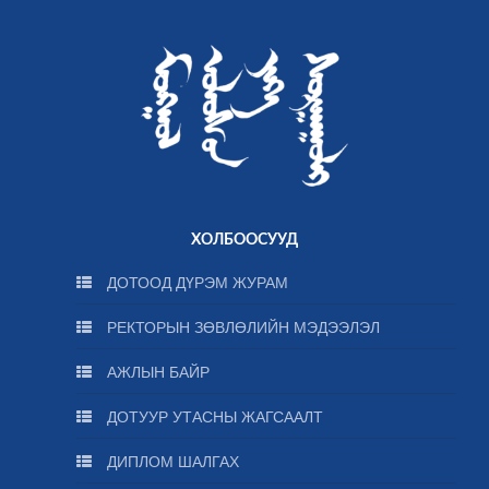
ХОЛБООСУУД
ДОТООД ДҮРЭМ ЖУРАМ
РЕКТОРЫН ЗӨВЛӨЛИЙН МЭДЭЭЛЭЛ
АЖЛЫН БАЙР
ДОТУУР УТАСНЫ ЖАГСААЛТ
ДИПЛОМ ШАЛГАХ