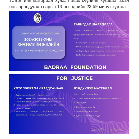
Тэтгэлгийн материал хүлээн авах сүүлийн хугацаа: 2024
оны аравдугаар сарын 13-ны өдрийн 23:59 минут хүртэл