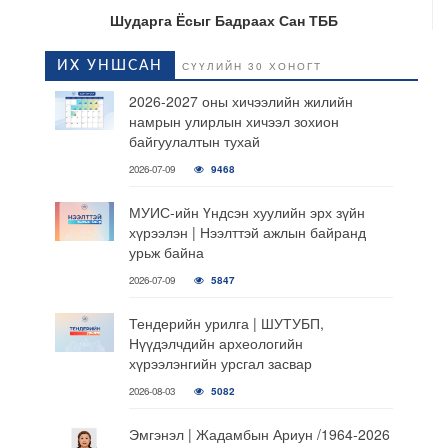
Шударга Ёсыг Бадраах Сан ТББ
ИХ УНШСАН
СҮҮЛИЙН 30 ХОНОГТ
2026-2027 оны хичээлийн жилийн
намрын улирлын хичээл зохион
байгуулалтын тухай
2026-07-09
9468
МУИС-ийн Үндсэн хуулийн эрх зүйн
хүрээлэн | Нээлттэй ажлын байранд
урьж байна
2026-07-09
5847
Тендерийн урилга | ШУТУБП,
Нүүдэлчдийн археологийн
хүрээлэнгийн урсгал засвар
2026-08-03
5082
Эмгэнэл | Жадамбын Ариун /1964-2026