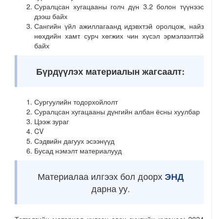
Суралцсан хугацааны голч дүн 3.2 болон түүнээс
дээш байх
Сангийн үйл ажиллагаанд идэвхтэй оролцож, найз
нөхдийн хамт сурч хөгжих чин хүсэл эрмэлзэлтэй
байх
Бүрдүүлэх материалын жагсаалт:
Сургуулийн тодорхойлолт
Суралцсан хугацааны дүнгийн албан ёсны хуулбар
Цээж зураг
CV
Сэдвийн дагуух эсээнүүд
Бусад нэмэлт материалууд
Материалаа илгээх бол доорх
ЭНД
дарна уу.