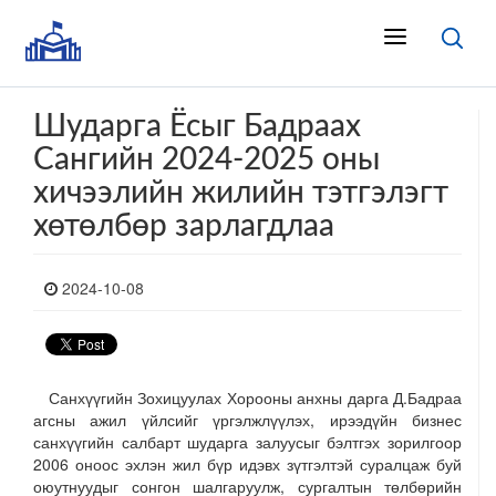
Шударга Ёсыг Бадраах
Сангийн 2024-2025 оны
хичээлийн жилийн тэтгэлэгт
хөтөлбөр зарлагдлаа
2024-10-08
Санхүүгийн Зохицуулах Хорооны анхны дарга Д.Бадраа
агсны ажил үйлсийг үргэлжлүүлэх, ирээдүйн бизнес
санхүүгийн салбарт шударга залуусыг бэлтгэх зорилгоор
2006 оноос эхлэн жил бүр идэвх зүтгэлтэй суралцаж буй
оюутнуудыг сонгон шалгаруулж, сургалтын төлбөрийн