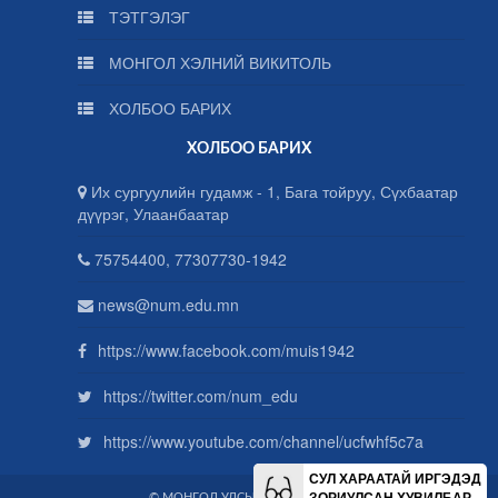
ТЭТГЭЛЭГ
МОНГОЛ ХЭЛНИЙ ВИКИТОЛЬ
ХОЛБОО БАРИХ
ХОЛБОО БАРИХ
Их сургуулийн гудамж - 1, Бага тойруу, Сүхбаатар
дүүрэг, Улаанбаатар
75754400, 77307730-1942
news@num.edu.mn
https://www.facebook.com/muis1942
https://twitter.com/num_edu
https://www.youtube.com/channel/ucfwhf5c7a
СУЛ ХАРААТАЙ ИРГЭДЭД
ЗОРИУЛСАН ХУВИЛБАР
© МОНГОЛ УЛСЫН ИХ СУРГУУЛЬ