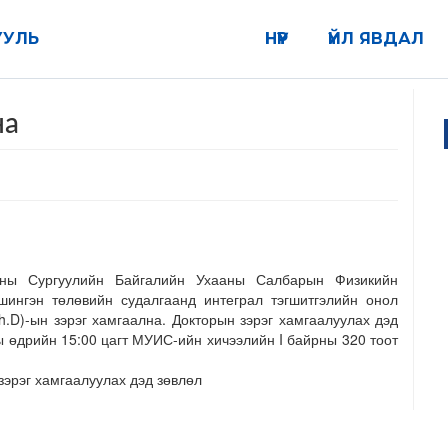
УУЛЬ
НҮҮР
ҮЙЛ ЯВДАЛ
на
ны Сургуулийн Байгалийн Ухааны Салбарын Физикийн
шингэн төлөвийн судалгаанд интеграл тэгшитгэлийн онол
h.D)-ын зэрэг хамгаална. Докторын зэрэг хамгаалуулах дэд
ы өдрийн 15:00 цагт МУИС-ийн хичээлийн I байрны 320 тоот
зэрэг хамгаалуулах дэд зөвлөл