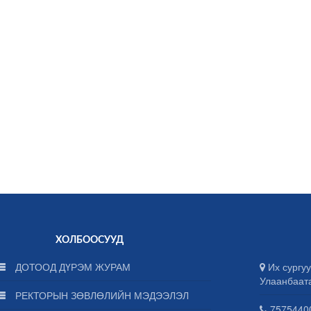
ХОЛБООСУУД
ДОТООД ДҮРЭМ ЖУРАМ
Их сургуу
Улаанбаат
РЕКТОРЫН ЗӨВЛӨЛИЙН МЭДЭЭЛЭЛ
75754400