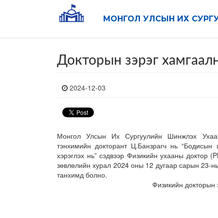
МОНГОЛ УЛСЫН ИХ СУРГ
Докторын зэрэг хамгаал
2024-12-03
Монгол Улсын Их Сургуулийн Шинжлэх Ухаа
тэнхимийн докторант Ц.Банзрагч нь “Бодисын 
хэрэглэх нь” сэдвээр Физикийн ухааны доктор (P
зөвлөлийн хурал 2024 оны 12 дугаар сарын 23-н
танхимд болно.
Физикийн докторын 