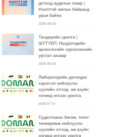
дотоод аудитын газар |
Нээлттэй ажлын байранд
урьж байна
2026-08-03
Тендерийн урилга |
ШУТУБП, Нүүдэлчдийн
археологийн хүрээлэнгийн
урсгал засвар
2026-08-03
Лабораторийн дагалдах
хэрэгсэл нийлүүлэх
хуулийн этгээд, аж ахуйн
нэгжид илгээх урилга
2026-07-21
Судалгааны багаж, тоног
төхөөрөмж нийлүүлэх
хуулийн этгээд, аж ахуйн
нэгжид илгээх урилга