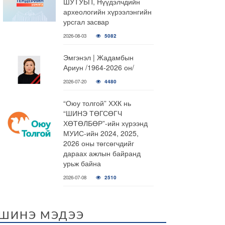
ШУТУБП, Нүүдэлчдийн
археологийн хүрээлэнгийн
урсгал засвар
2026-08-03
5082
Эмгэнэл | Жадамбын
Ариун /1964-2026 он/
2026-07-20
4480
“Оюу толгой” ХХК нь
“ШИНЭ ТӨГСӨГЧ
ХӨТӨЛБӨР”-ийн хүрээнд
МУИС-ийн 2024, 2025,
2026 оны төгсөгчдийг
дараах ажлын байранд
урьж байна
2026-07-08
2510
ШИНЭ МЭДЭЭ