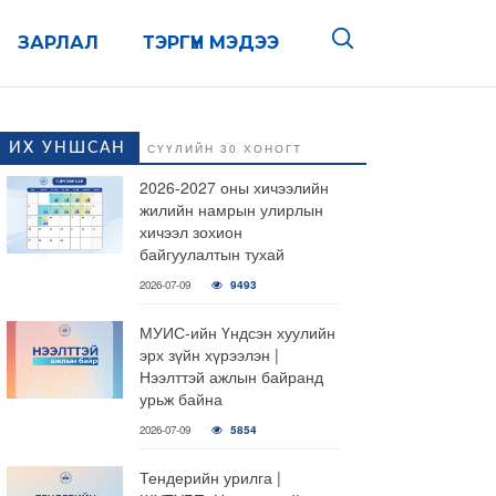
ЗАРЛАЛ
ТЭРГҮҮН МЭДЭЭ
ИХ УНШСАН
СҮҮЛИЙН 30 ХОНОГТ
2026-2027 оны хичээлийн
жилийн намрын улирлын
хичээл зохион
байгуулалтын тухай
2026-07-09
9493
МУИС-ийн Үндсэн хуулийн
эрх зүйн хүрээлэн |
Нээлттэй ажлын байранд
урьж байна
2026-07-09
5854
Тендерийн урилга |