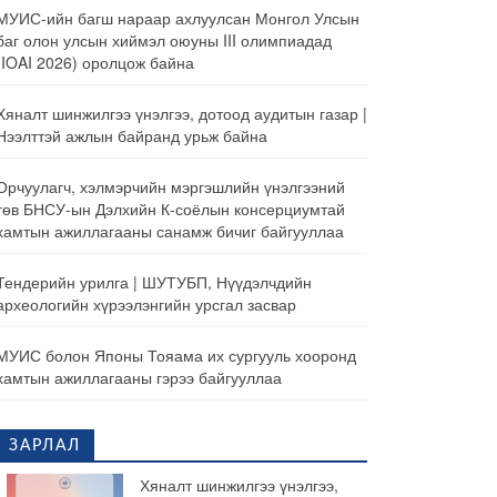
МУИС-ийн багш нараар ахлуулсан Монгол Улсын
баг олон улсын хиймэл оюуны III олимпиадад
(IOAI 2026) оролцож байна
Хяналт шинжилгээ үнэлгээ, дотоод аудитын газар |
Нээлттэй ажлын байранд урьж байна
Орчуулагч, хэлмэрчийн мэргэшлийн үнэлгээний
төв БНСУ-ын Дэлхийн К-соёлын консерциумтай
хамтын ажиллагааны санамж бичиг байгууллаа
Тендерийн урилга | ШУТУБП, Нүүдэлчдийн
археологийн хүрээлэнгийн урсгал засвар
МУИС болон Японы Тояама их сургууль хооронд
хамтын ажиллагааны гэрээ байгууллаа
ЗАРЛАЛ
Хяналт шинжилгээ үнэлгээ,