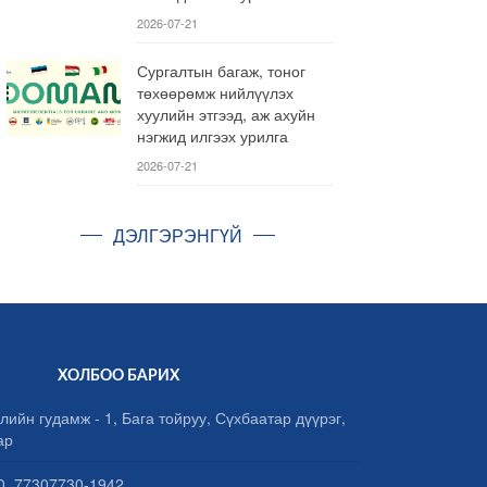
2026-07-21
Сургалтын багаж, тоног
төхөөрөмж нийлүүлэх
хуулийн этгээд, аж ахуйн
нэгжид илгээх урилга
2026-07-21
ДЭЛГЭРЭНГҮЙ
ХОЛБОО БАРИХ
лийн гудамж - 1, Бага тойруу, Сүхбаатар дүүрэг,
ар
, 77307730-1942