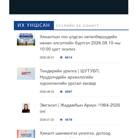
ИХ УНШСАН
СҮҮЛИЙН 30 ХОНОГТ
Хяналтын тоо үлдсэн хөтөлбөрүүдийн
нөхөн элсэлтийн бүртгэл 2026.08.10-ны
10:00 цагт эхэлнэ
2026-08-07
8614
Тендерийн урилга | ШУТУБП,
Нүүдэлчдийн археологийн
хүрээлэнгийн урсгал засвар
2026-08-03
5097
Эмгэнэл | Жадамбын Ариун /1964-2026
он/
2026-07-20
4576
Хяналт шинжилгээ үнэлгээ, дотоод