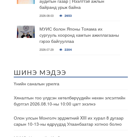
аудитын газар | Нээлттэй ажлын
байранд урьж байна
2026-08-03
2653
МУИС болон Японы Тояама их
сургууль хооронд хамтын ажиллагааны
гэрээ байгууллаа
2026-07-29
2204
ШИНЭ МЭДЭЭ
Үнийн саналын урилга
Хяналтын тоо үлдсэн хөтөлбөрүүдийн нөхөн элсэлтийн
бүртгэл 2026.08.10-ны 10:00 цагт эхэлнэ
Олон улсын Монголч эрдэмтний XIII их хурал 8 дугаар
сарын 10-13-ны өдрүүдэд Улаанбаатар хотноо болно