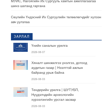
МУИС, Нагоягийн Их Сургууль хамтын ажиллагаагаа
шинэ шатанд гаргана
Сөүлийн Үндэсний Их Сургуулийн төлөөлөгчдийг хүлээн
авч уулзлаа
ЗАРЛАЛ
Үнийн саналын урилга
2026-08-07
Хяналт шинжилгээ үнэлгээ, дотоод
аудитын газар | Нээлттэй ажлын
байранд урьж байна
2026-08-03
Тендерийн урилга | ШУТУБП,
Нүүдэлчдийн археологийн
хүрээлэнгийн урсгал засвар
2026-08-03