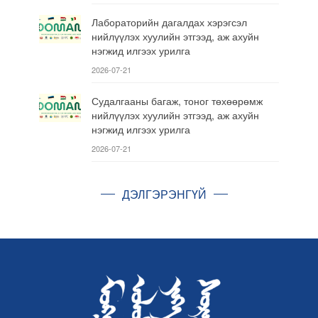
Лабораторийн дагалдах хэрэгсэл
нийлүүлэх хуулийн этгээд, аж ахуйн
нэгжид илгээх урилга
2026-07-21
Судалгааны багаж, тоног төхөөрөмж
нийлүүлэх хуулийн этгээд, аж ахуйн
нэгжид илгээх урилга
2026-07-21
ДЭЛГЭРЭНГҮЙ