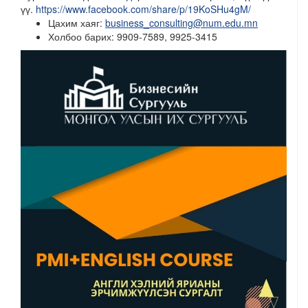
үү.
https://www.facebook.com/share/p/19KoSHu4gM/
Цахим хаяг:
business_consulting@num.edu.mn
Холбоо барих: 9909-7589, 9925-3415