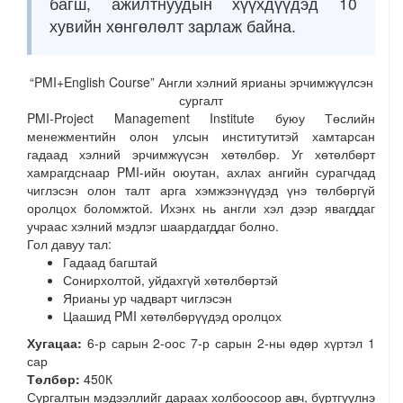
багш, ажилтнуудын хүүхдүүдэд 10
хувийн хөнгөлөлт зарлаж байна.
“PMI+English Course” Англи хэлний ярианы эрчимжүүлсэн
сургалт
PMI-Project Management Institute буюу Төслийн
менежментийн олон улсын институтитэй хамтарсан
гадаад хэлний эрчимжүүсэн хөтөлбөр. Уг хөтөлбөрт
хамрагдснаар PMI-ийн оюутан, ахлах ангийн сурагчдад
чиглэсэн олон талт арга хэмжээнүүдэд үнэ төлбөргүй
оролцох боломжтой. Ихэнх нь англи хэл дээр явагддаг
учраас хэлний мэдлэг шаардагддаг болно.
Гол давуу тал:
Гадаад багштай
Сонирхолтой, уйдахгүй хөтөлбөртэй
Ярианы ур чадварт чиглэсэн
Цаашид PMI хөтөлбөрүүдэд оролцох
Хугацаа:
6-р сарын 2-оос 7-р сарын 2-ны өдөр хүртэл 1
сар
Төлбөр:
450К
Сургалтын мэдээллийг дараах холбоосоор авч, бүртгүүлнэ