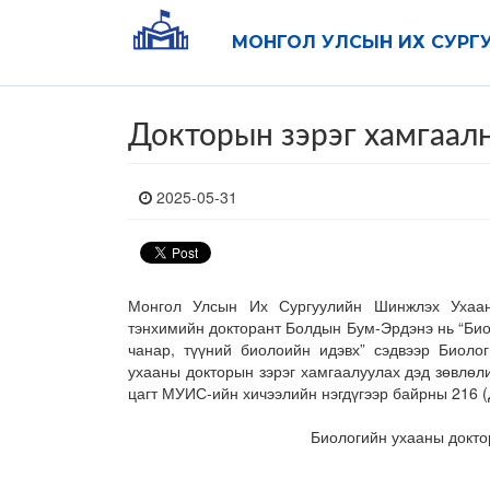
МОНГОЛ УЛСЫН ИХ СУРГ
Докторын зэрэг хамгаал
2025-05-31
Монгол Улсын Их Сургуулийн Шинжлэх Ухаа
тэнхимийн докторант Болдын Бум-Эрдэнэ нь “Би
чанар, түүний биолоийн идэвх” сэдвээр Биолог
ухааны докторын зэрэг хамгаалуулах дэд зөвлөл
цагт МУИС-ийн хичээлийн нэгдүгээр байрны 216 (
Биологийн ухааны докто