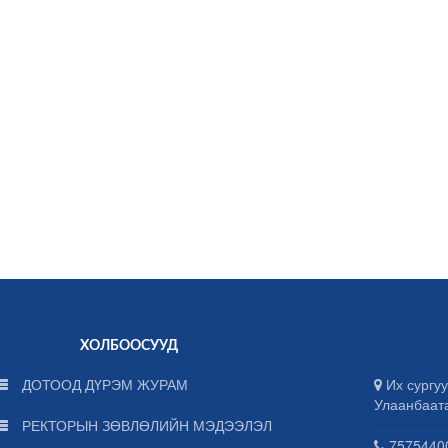
ХОЛБООСУУД
ДОТООД ДҮРЭМ ЖУРАМ
Их сургуу
Улаанбаат
РЕКТОРЫН ЗӨВЛӨЛИЙН МЭДЭЭЛЭЛ
75754400