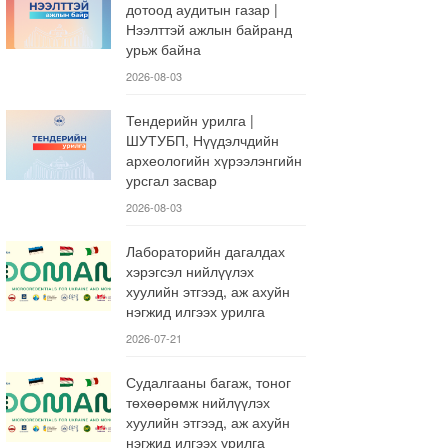
дотоод аудитын газар |
Нээлттэй ажлын байранд
урьж байна
2026-08-03
Тендерийн урилга |
ШУТУБП, Нүүдэлчдийн
археологийн хүрээлэнгийн
урсгал засвар
2026-08-03
Лабораторийн дагалдах
хэрэгсэл нийлүүлэх
хуулийн этгээд, аж ахуйн
нэгжид илгээх урилга
2026-07-21
Судалгааны багаж, тоног
төхөөрөмж нийлүүлэх
хуулийн этгээд, аж ахуйн
нэгжид илгээх урилга