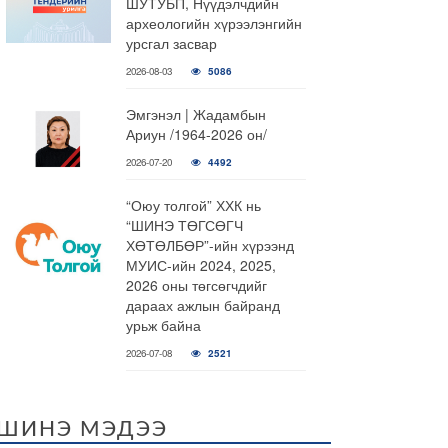
ШУТУБП, Нүүдэлчдийн
археологийн хүрээлэнгийн
урсгал засвар
2026-08-03
5086
Эмгэнэл | Жадамбын
Ариун /1964-2026 он/
2026-07-20
4492
“Оюу толгой” ХХК нь
“ШИНЭ ТӨГСӨГЧ
ХӨТӨЛБӨР”-ийн хүрээнд
МУИС-ийн 2024, 2025,
2026 оны төгсөгчдийг
дараах ажлын байранд
урьж байна
2026-07-08
2521
ШИНЭ МЭДЭЭ