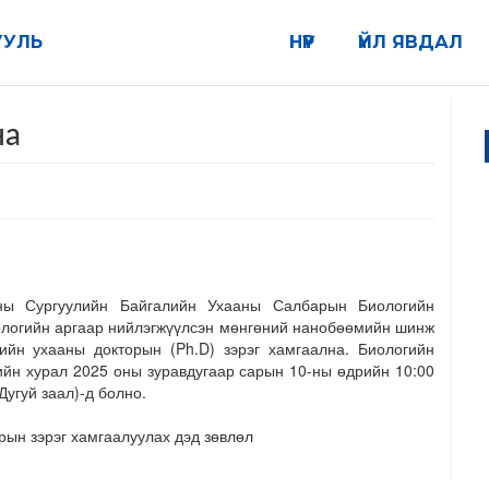
УУЛЬ
НҮҮР
ҮЙЛ ЯВДАЛ
на
ны Сургуулийн Байгалийн Ухааны Салбарын Биологийн
ологийн аргаар нийлэгжүүлсэн мөнгөний нанобөөмийн шинж
ийн ухааны докторын (Ph.D) зэрэг хамгаална. Биологийн
ийн хурал 2025 оны зуравдугаар сарын 10-ны өдрийн 10:00
Дугуй заал)-д болно.
рын зэрэг хамгаалуулах дэд зөвлөл