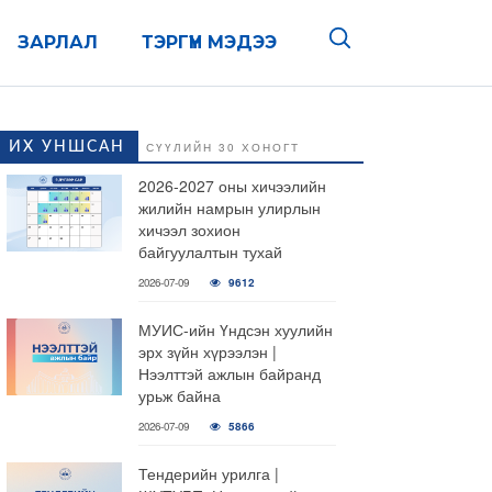
ЗАРЛАЛ
ТЭРГҮҮН МЭДЭЭ
ИХ УНШСАН
СҮҮЛИЙН 30 ХОНОГТ
2026-2027 оны хичээлийн
жилийн намрын улирлын
хичээл зохион
байгуулалтын тухай
2026-07-09
9612
МУИС-ийн Үндсэн хуулийн
эрх зүйн хүрээлэн |
Нээлттэй ажлын байранд
урьж байна
2026-07-09
5866
Тендерийн урилга |