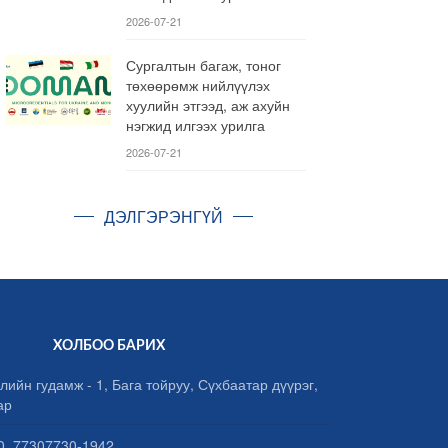
2026-07-21
Сургалтын багаж, тоног
төхөөрөмж нийлүүлэх
хуулийн этгээд, аж ахуйн
нэгжид илгээх урилга
2026-07-21
ДЭЛГЭРЭНГҮЙ
ХОЛБОО БАРИХ
лийн гудамж - 1, Бага тойруу, Сүхбаатар дүүрэг,
ар
, 77307730-1942