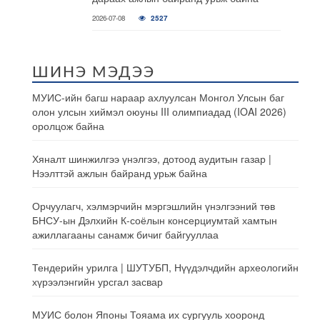
2026-07-08
2527
ШИНЭ МЭДЭЭ
МУИС-ийн багш нараар ахлуулсан Монгол Улсын баг
олон улсын хиймэл оюуны III олимпиадад (IOAI 2026)
оролцож байна
Хяналт шинжилгээ үнэлгээ, дотоод аудитын газар |
Нээлттэй ажлын байранд урьж байна
Орчуулагч, хэлмэрчийн мэргэшлийн үнэлгээний төв
БНСУ-ын Дэлхийн К-соёлын консерциумтай хамтын
ажиллагааны санамж бичиг байгууллаа
Тендерийн урилга | ШУТУБП, Нүүдэлчдийн археологийн
хүрээлэнгийн урсгал засвар
МУИС болон Японы Тояама их сургууль хооронд