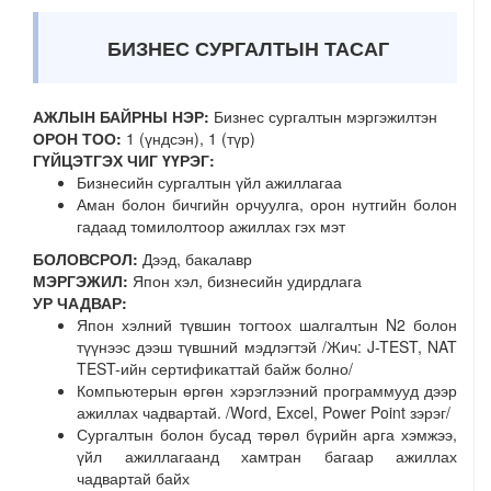
БИЗНЕС СУРГАЛТЫН ТАСАГ
АЖЛЫН БАЙРНЫ НЭР:
Бизнес сургалтын мэргэжилтэн
ОРОН ТОО:
1 (үндсэн), 1 (түр)
ГҮЙЦЭТГЭХ ЧИГ ҮҮРЭГ:
Бизнесийн сургалтын үйл ажиллагаа
Аман болон бичгийн орчуулга, орон нутгийн болон
гадаад томилолтоор ажиллах гэх мэт
БОЛОВСРОЛ:
Дээд, бакалавр
МЭРГЭЖИЛ:
Япон хэл, бизнесийн удирдлага
УР ЧАДВАР:
Япон хэлний түвшин тогтоох шалгалтын N2 болон
түүнээс дээш түвшний мэдлэгтэй /Жич: J-TEST, NAT
TEST-ийн сертификаттай байж болно/
Компьютерын өргөн хэрэглээний программууд дээр
ажиллах чадвартай. /Word, Excel, Power Point зэрэг/
Сургалтын болон бусад төрөл бүрийн арга хэмжээ,
үйл ажиллагаанд хамтран багаар ажиллах
чадвартай байх