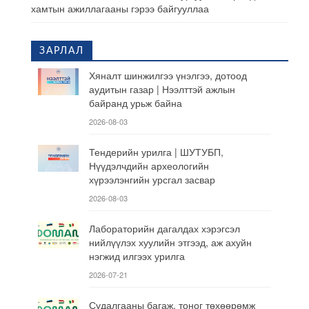
хамтын ажиллагааны гэрээ байгууллаа
ЗАРЛАЛ
Хяналт шинжилгээ үнэлгээ, дотоод
аудитын газар | Нээлттэй ажлын
байранд урьж байна
2026-08-03
Тендерийн урилга | ШУТУБП,
Нүүдэлчдийн археологийн
хүрээлэнгийн урсгал засвар
2026-08-03
Лабораторийн дагалдах хэрэгсэл
нийлүүлэх хуулийн этгээд, аж ахуйн
нэгжид илгээх урилга
2026-07-21
Судалгааны багаж, тоног төхөөрөмж