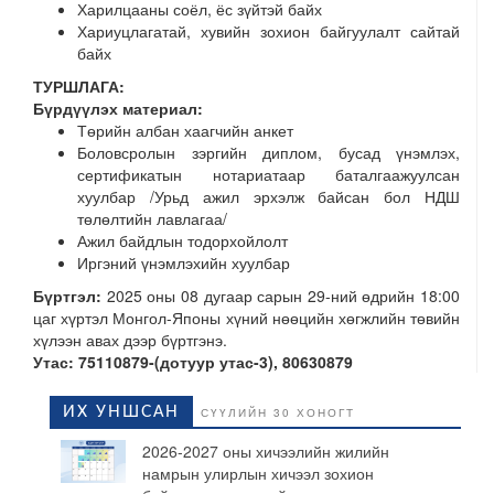
Харилцааны соёл, ёс зүйтэй байх
Хариуцлагатай, хувийн зохион байгуулалт сайтай
байх
ТУРШЛАГА:
Бүрдүүлэх материал:
Төрийн албан хаагчийн анкет
Боловсролын зэргийн диплом, бусад үнэмлэх,
сертификатын нотариатаар баталгаажуулсан
хуулбар /Урьд ажил эрхэлж байсан бол НДШ
төлөлтийн лавлагаа/
Ажил байдлын тодорхойлолт
Иргэний үнэмлэхийн хуулбар
Бүртгэл:
2025 оны 08 дугаар сарын 29-ний өдрийн 18:00
цаг хүртэл Монгол-Японы хүний нөөцийн хөгжлийн төвийн
хүлээн авах дээр бүртгэнэ.
Утас: 75110879-(дотуур утас-3), 80630879
ИХ УНШСАН
СҮҮЛИЙН 30 ХОНОГТ
2026-2027 оны хичээлийн жилийн
намрын улирлын хичээл зохион