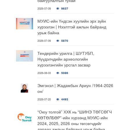
байгуулалтын тухай
2026-07-09
9637
МУИС-ийн Үндсэн хуулийн эрх зүйн
хүрээлэн | Нээлттэй ажлын байранд
урьж байна
2026-07-09
5870
Тендерийн урилга | ШУТУБП,
Нүүдэлчдийн археологийн
хүрээлэнгийн урсгал засвар
2026-08-03
5086
Эмгэнэл | Жадамбын Ариун /1964-2026
он/
2026-07-20
4493
“Оюу толгой” ХХК нь “ШИНЭ ТӨГСӨГЧ
ХӨТӨЛБӨР”-ийн хүрээнд МУИС-ийн
2024, 2025, 2026 оны төгсөгчдийг
дараах ажлын байранд урьж байна