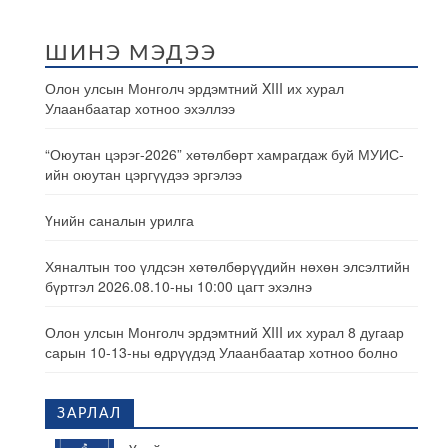
ШИНЭ МЭДЭЭ
Олон улсын Монголч эрдэмтний XIII их хурал
Улаанбаатар хотноо эхэллээ
“Оюутан цэрэг-2026” хөтөлбөрт хамрагдаж буй МУИС-
ийн оюутан цэргүүдээ эргэлээ
Үнийн саналын урилга
Хяналтын тоо үлдсэн хөтөлбөрүүдийн нөхөн элсэлтийн
бүртгэл 2026.08.10-ны 10:00 цагт эхэлнэ
Олон улсын Монголч эрдэмтний XIII их хурал 8 дугаар
сарын 10-13-ны өдрүүдэд Улаанбаатар хотноо болно
ЗАРЛАЛ