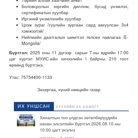
Төрийн албан хаагчийн анкет
Боловсролын зэргийн диплом, бусад үнэмлэх,
сертификатын хуулбар
Иргэний үнэмлэхийн хуулбар
Цээж зураг /сүүлийн зургаан сард авхуулсан 3х4
хэмжээтэй/
Нийгмийн даатгалын шимтгэл төлсөн лавлагаа /E-
Mongolia/
Бүртгэл:
2025 оны 11 дүгээр сарын 7-ны өдрийн 17:00
цаг хүртэл МУИС-ийн хичээлийн I байрны 210 тоот
өрөөнд бүртгэнэ.
Утас: 75754400-1133
Захиргаа, хүний нөөцийн газар
ИХ УНШСАН
СҮҮЛИЙН 30 ХОНОГТ
Хяналтын тоо үлдсэн хөтөлбөрүүдийн
нөхөн элсэлтийн бүртгэл 2026.08.10-ны
10:00 цагт эхэлнэ