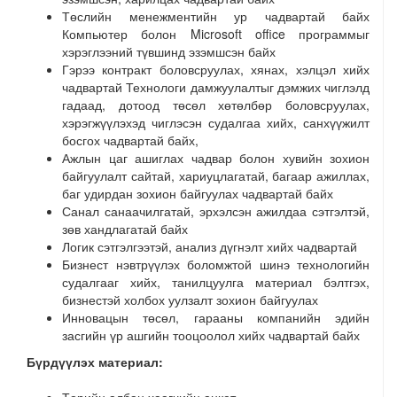
Төслийн менежментийн ур чадвартай байх
Компьютер болон Microsoft office программыг
хэрэглээний түвшинд эзэмшсэн байх
Гэрээ контракт боловсруулах, хянах, хэлцэл хийх
чадвартай Технологи дамжуулалтыг дэмжих чиглэлд
гадаад, дотоод төсөл хөтөлбөр боловсруулах,
хэрэгжүүлэхэд чиглэсэн судалгаа хийх, санхүүжилт
босгох чадвартай байх,
Ажлын цаг ашиглах чадвар болон хувийн зохион
байгуулалт сайтай, хариуцлагатай, багаар ажиллах,
баг удирдан зохион байгуулах чадвартай байх
Санал санаачилгатай, эрхэлсэн ажилдаа сэтгэлтэй,
зөв хандлагатай байх
Логик сэтгэлгээтэй, анализ дүгнэлт хийх чадвартай
Бизнест нэвтрүүлэх боломжтой шинэ технологийн
судалгааг хийх, танилцуулга материал бэлтгэх,
бизнестэй холбох уулзалт зохион байгуулах
Инновацын төсөл, гарааны компанийн эдийн
засгийн үр ашгийн тооцоолол хийх чадвартай байх
Бүрдүүлэх материал: