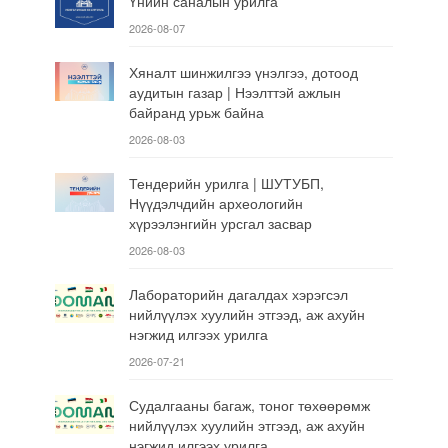
Үнийн саналын урилга
2026-08-07
Хяналт шинжилгээ үнэлгээ, дотоод
аудитын газар | Нээлттэй ажлын
байранд урьж байна
2026-08-03
Тендерийн урилга | ШУТУБП,
Нүүдэлчдийн археологийн
хүрээлэнгийн урсгал засвар
2026-08-03
Лабораторийн дагалдах хэрэгсэл
нийлүүлэх хуулийн этгээд, аж ахуйн
нэгжид илгээх урилга
2026-07-21
Судалгааны багаж, тоног төхөөрөмж
нийлүүлэх хуулийн этгээд, аж ахуйн
нэгжид илгээх урилга