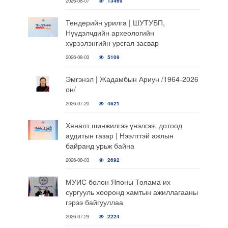
2026-08-07
13469
Тендерийн урилга | ШУТУБП,
Нүүдэлчдийн археологийн
хүрээлэнгийн урсгал засвар
2026-08-03
5109
Эмгэнэл | Жадамбын Ариун /1964-2026
он/
2026-07-20
4621
Хяналт шинжилгээ үнэлгээ, дотоод
аудитын газар | Нээлттэй ажлын
байранд урьж байна
2026-08-03
2692
МУИС болон Японы Тояама их
сургууль хооронд хамтын ажиллагааны
гэрээ байгууллаа
2026-07-29
2224