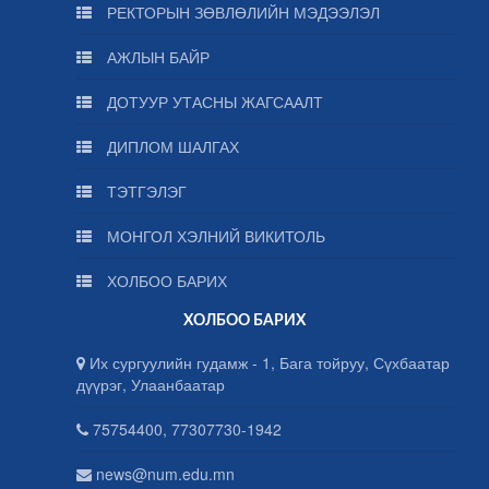
РЕКТОРЫН ЗӨВЛӨЛИЙН МЭДЭЭЛЭЛ
АЖЛЫН БАЙР
ДОТУУР УТАСНЫ ЖАГСААЛТ
ДИПЛОМ ШАЛГАХ
ТЭТГЭЛЭГ
МОНГОЛ ХЭЛНИЙ ВИКИТОЛЬ
ХОЛБОО БАРИХ
ХОЛБОО БАРИХ
Их сургуулийн гудамж - 1, Бага тойруу, Сүхбаатар
дүүрэг, Улаанбаатар
75754400, 77307730-1942
news@num.edu.mn