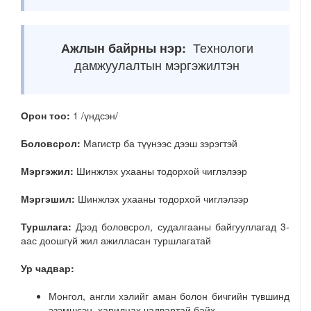
Ажлын байрны нэр:
Технологи
дамжуулалтын мэргэжилтэн
Орон тоо:
1 /үндсэн/
Боловсрол:
Магистр ба түүнээс дээш зэрэгтэй
Мэргэжил:
Шинжлэх ухааны тодорхой чиглэлээр
Мэргэшил:
Шинжлэх ухааны тодорхой чиглэлээр
Туршлага:
Дээд боловсрол, судалгааны байгууллагад 3-
аас доошгүй жил ажилласан туршлагатай
Ур чадвар:
Монгол, англи хэлийг аман болон бичгийн түвшинд
эзэмшсэн, харилцах чадвартай байх