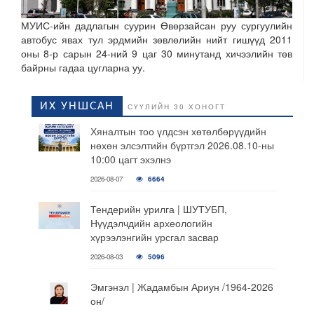
МУИС-ийн дадлагын суурин Өвөрзайсан руу сургуулийн
автобус явах тул эрдмийн зөвлөлийн нийт гишүүд 2011
оны 8-р сарын 24-ний 9 цаг 30 минутанд хичээлийн төв
байрны гадаа цугларна уу.
ИХ УНШСАН
СҮҮЛИЙН 30 ХОНОГТ
Хяналтын тоо үлдсэн хөтөлбөрүүдийн
нөхөн элсэлтийн бүртгэл 2026.08.10-ны
10:00 цагт эхэлнэ
2026-08-07
6664
Тендерийн урилга | ШУТУБП,
Нүүдэлчдийн археологийн
хүрээлэнгийн урсгал засвар
2026-08-03
5096
Эмгэнэл | Жадамбын Ариун /1964-2026
он/