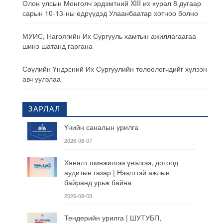
Олон улсын Монголч эрдэмтний XIII их хурал 8 дугаар
сарын 10-13-ны өдрүүдэд Улаанбаатар хотноо болно
МУИС, Нагоягийн Их Сургууль хамтын ажиллагаагаа
шинэ шатанд гаргана
Сөүлийн Үндэсний Их Сургуулийн төлөөлөгчдийг хүлээн
авч уулзлаа
ЗАРЛАЛ
Үнийн саналын урилга
2026-08-07
Хяналт шинжилгээ үнэлгээ, дотоод
аудитын газар | Нээлттэй ажлын
байранд урьж байна
2026-08-03
Тендерийн урилга | ШУТУБП,