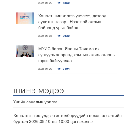
2026-07-20
4550
Хяналт шинжилгээ үнэлгээ, дотоод
аудитын газар | Нээлттэй ажлын
байранд урьж байна
2026-08-03
2630
МУИС болон Японы Тояама их
сургууль хооронд хамтын ажиллагааны
гэрээ байгууллаа
2026-07-29
2194
ШИНЭ МЭДЭЭ
Үнийн саналын урилга
Хяналтын тоо үлдсэн хөтөлбөрүүдийн нөхөн элсэлтийн
бүртгэл 2026.08.10-ны 10:00 цагт эхэлнэ