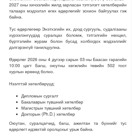
2027 оны хичээлийн жилд зарласан тэтгэлэгт хөтөлбөрийн
талаарх мэдээлэл өгөх өдөрлөгийг зохион байгуулах гэж
байна.
Тус өдөрлөгөөр Энэтхэгийн их, дээд сургууль, судалгааны
хүрээлэнгүүдэд суралцах боломж, тэтгэлгийн нөхцөл,
бүртгэлийн журам болон бусад холбогдох мэдээллийг
дэлгэрэнгүй танилцуулна.
Өдөрлөг 2026 оны 4 дүгээр сарын 03-ны Баасан гарагийн
10:00 цагт Багш, оюутны хөгжлийн төвийн 502 тоот
хурлын өрөөнд болно.
Нээлттэй хөтөлбөрүүд:
Дипломын сургалт
Бакалаврын түвшний хөтөлбөр
Магистрын түвшний хөтөлбөр
Докторын (Ph.D.) хөтөлбөр
Оюутан, суралцагчид, багш, ажилтан та бүхнийг тус
өдөрлөгт идэвхтэй оролцохыг урьж байна.