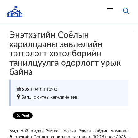
Энэтхэгийн Соёлын
харилцааны зөвлөлийн
тэтгэлэгт хөтөлбөрийн
танилцуулга өдөрлөгт урьж
байна
2026-04-03
10:00
Багш, оюутны хөгжлийн төв
Бүгд Найрамдах Энэтхэг Улсын Элчин сайдын яамнаас
Энэтхэгийн Соёлын харилцааны зөвлөл (ICCR)-өөс 2026–