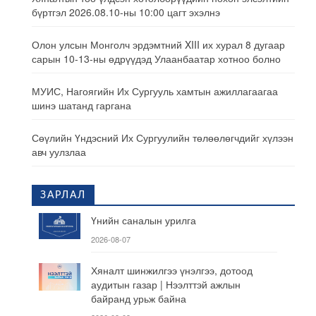
бүртгэл 2026.08.10-ны 10:00 цагт эхэлнэ
Олон улсын Монголч эрдэмтний XIII их хурал 8 дугаар
сарын 10-13-ны өдрүүдэд Улаанбаатар хотноо болно
МУИС, Нагоягийн Их Сургууль хамтын ажиллагаагаа
шинэ шатанд гаргана
Сөүлийн Үндэсний Их Сургуулийн төлөөлөгчдийг хүлээн
авч уулзлаа
ЗАРЛАЛ
Үнийн саналын урилга
2026-08-07
Хяналт шинжилгээ үнэлгээ, дотоод
аудитын газар | Нээлттэй ажлын
байранд урьж байна