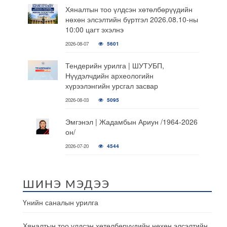
Хяналтын тоо үлдсэн хөтөлбөрүүдийн
нөхөн элсэлтийн бүртгэл 2026.08.10-ны
10:00 цагт эхэлнэ
2026-08-07
5601
Тендерийн урилга | ШУТУБП,
Нүүдэлчдийн археологийн
хүрээлэнгийн урсгал засвар
2026-08-03
5095
Эмгэнэл | Жадамбын Ариун /1964-2026
он/
2026-07-20
4544
ШИНЭ МЭДЭЭ
Үнийн саналын урилга
Хяналтын тоо үлдсэн хөтөлбөрүүдийн нөхөн элсэлтийн