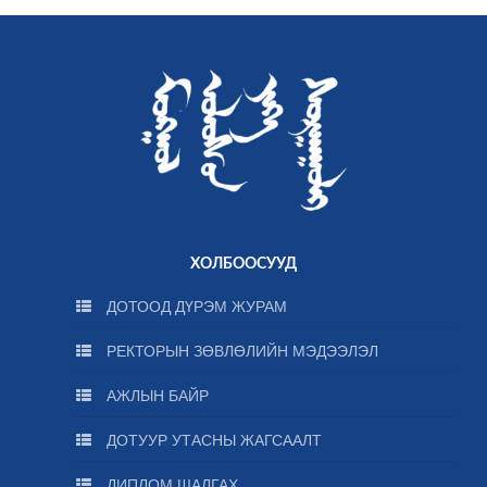
ХОЛБООСУУД
ДОТООД ДҮРЭМ ЖУРАМ
РЕКТОРЫН ЗӨВЛӨЛИЙН МЭДЭЭЛЭЛ
АЖЛЫН БАЙР
ДОТУУР УТАСНЫ ЖАГСААЛТ
ДИПЛОМ ШАЛГАХ