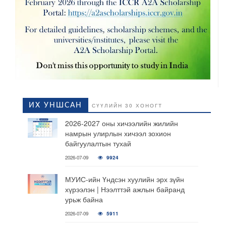
ИХ УНШСАН
СҮҮЛИЙН 30 ХОНОГТ
2026-2027 оны хичээлийн жилийн
намрын улирлын хичээл зохион
байгуулалтын тухай
2026-07-09
9924
МУИС-ийн Үндсэн хуулийн эрх зүйн
хүрээлэн | Нээлттэй ажлын байранд
урьж байна
2026-07-09
5911