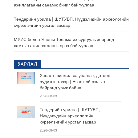
ажиллагааны санамж бичиг байгууллаа
Тендерийн урилга | ШУТУБП, Нүүдэлчдийн археологийн
хүрээлэнгийн урсгал засвар
МУИС болон Японы Тояама их сургууль хооронд
хамтын ажиллагааны гэрээ байгууллаа
ЗАРЛАЛ
Хяналт шинжилгээ үнэлгээ, дотоод
аудитын газар | Нээлттэй ажлын
байранд урьж байна
2026-08-03
Тендерийн урилга | ШУТУБП,
Нүүдэлчдийн археологийн
хүрээлэнгийн урсгал засвар
2026-08-03