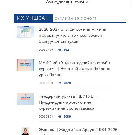
Ази судлалын тэнхим
ИХ УНШСАН
СҮҮЛИЙН 30 ХОНОГТ
2026-2027 оны хичээлийн жилийн
намрын улирлын хичээл зохион
байгуулалтын тухай
2026-07-09
9621
МУИС-ийн Үндсэн хуулийн эрх зүйн
хүрээлэн | Нээлттэй ажлын байранд
урьж байна
2026-07-09
5870
Тендерийн урилга | ШУТУБП,
Нүүдэлчдийн археологийн
хүрээлэнгийн урсгал засвар
2026-08-03
5086
Эмгэнэл | Жадамбын Ариун /1964-2026