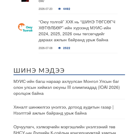
он/
2026-07-20
4492
“Оюу толгой” ХХК нь “ШИНЭ ТӨГСӨГЧ
ХӨТӨЛБӨР”-ийн хүрээнд МУИС-ийн
2024, 2025, 2026 оны төгсөгчдийг
дараах ажлын байранд урьж байна
2026-07-08
2522
ШИНЭ МЭДЭЭ
МУИС-ийн багш нараар ахлуулсан Монгол Улсын баг
олон улсын хиймэл оюуны III олимпиадад (IOAI 2026)
оролцож байна
Хяналт шинжилгээ үнэлгээ, дотоод аудитын газар |
Нээлттэй ажлын байранд урьж байна
Орчуулагч, хэлмэрчийн мэргэшлийн үнэлгээний төв
БНСУ-ын Дэлхийн К-соёлын консерциумтай хамтын