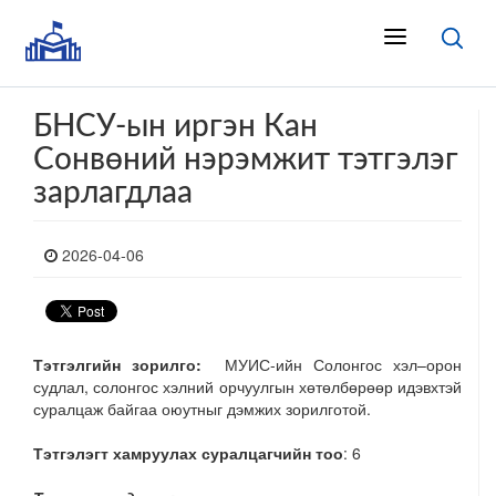
БНСУ-ын иргэн Кан
Сонвөний нэрэмжит тэтгэлэг
зарлагдлаа
2026-04-06
Тэтгэлгийн зорилго:
МУИС-ийн Солонгос хэл–орон
судлал, солонгос хэлний орчуулгын хөтөлбөрөөр идэвхтэй
суралцаж байгаа оюутныг дэмжих зорилготой.
Тэтгэлэгт хамруулах суралцагчийн тоо
: 6