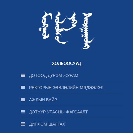
ХОЛБООСУУД
ДОТООД ДҮРЭМ ЖУРАМ
РЕКТОРЫН ЗӨВЛӨЛИЙН МЭДЭЭЛЭЛ
АЖЛЫН БАЙР
ДОТУУР УТАСНЫ ЖАГСААЛТ
ДИПЛОМ ШАЛГАХ