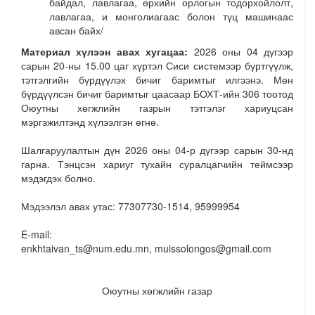
байдал, лавлагаа, өрхийн орлогын тодорхойлолт,
лавлагаа, и монголиагаас болон түц машинаас
авсан байх/
Материал хүлээн авах хугацаа:
2026 оны 04 дүгээр
сарын 20-ны 15.00 цаг хүртэл Сиси системээр бүртгүүлж,
тэтгэлгийн бүрдүүлэх бичиг баримтыг илгээнэ. Мөн
бүрдүүлсэн бичиг баримтыг цаасаар БОХТ-ийн 306 тоотод
Оюутны хөгжлийн газрын тэтгэлэг хариуцсан
мэргэжилтэнд хүлээлгэн өгнө.
Шалгаруулалтын дүн 2026 оны 04-р дүгээр сарын 30-нд
гарна. Тэнцсэн хариуг тухайн суралцагчийн теймсээр
мэдэгдэх болно.
Мэдээлэл авах утас: 77307730-1514, 95999954
E-mail:
enkhtaivan_ts@num.edu.mn, muissolongos@gmail.com
Оюутны хөгжлийн газар