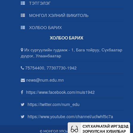
ТЭТГЭЛЭГ
МОНГОЛ ХЭЛНИЙ ВИКИТОЛЬ
ХОЛБОО БАРИХ
ХОЛБОО БАРИХ
Их сургуулийн гудамж - 1, Бага тойруу, Сүхбаатар
дүүрэг, Улаанбаатар
75754400, 77307730-1942
news@num.edu.mn
https://www.facebook.com/muis1942
https://twitter.com/num_edu
https://www.youtube.com/channel/ucfwhf5c7a
СУЛ ХАРААТАЙ ИРГЭДЭД
ЗОРИУЛСАН ХУВИЛБАР
© МОНГОЛ УЛСЫН ИХ СУРГУУЛЬ