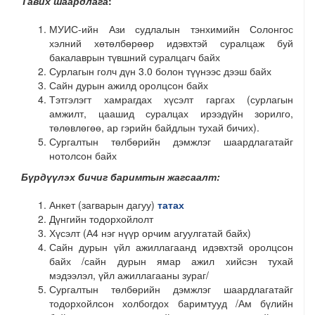
Тавих шаардлага
:
МУИС-ийн Ази судлалын тэнхимийн Солонгос
хэлний хөтөлбөрөөр идэвхтэй суралцаж буй
бакалаврын түвшний суралцагч байх
Сурлагын голч дүн 3.0 болон түүнээс дээш байх
Сайн дурын ажилд оролцсон байх
Тэтгэлэгт хамрагдах хүсэлт гаргах (сурлагын
амжилт, цаашид суралцах ирээдүйн зорилго,
төлөвлөгөө, ар гэрийн байдлын тухай бичих).
Сургалтын төлбөрийн дэмжлэг шаардлагатайг
нотолсон байх
Бүрдүүлэх бичиг баримтын жагсаалт:
Анкет (загварын дагуу)
татах
Дүнгийн тодорхойлолт
Хүсэлт (А4 нэг нүүр орчим агуулгатай байх)
Сайн дурын үйл ажиллагаанд идэвхтэй оролцсон
байх /сайн дурын ямар ажил хийсэн тухай
мэдээлэл, үйл ажиллагааны зураг/
Сургалтын төлбөрийн дэмжлэг шаардлагатайг
тодорхойлсон холбогдох баримтууд /Ам бүлийн